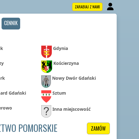
ZARABIAJ Z NAMI
CENNIK
sk
Gdynia
zy
Kościerzyna
rk
Nowy Dwór Gdański
gard Gdański
Sztum
erowo
Inna miejscowość
ZTWO POMORSKIE
ZAMÓW