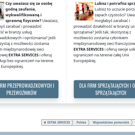
Czy uważasz się za osobę
Lubisz i potrafisz spr
godną zaufania,
Lubisz to uczucie porz
wykwalifikowaną i
zapach czystości? Uwa
sprawną fizycznie?
Uważasz,
mogłabyś zarabiać i
yś zarabiać i prowadzić
prowadzić działalność w branży us
ość w branży usług
sprzątania? Jeśli tak, skorzystaj z
adzkowych i opróżniania? Jeśli
możliwości zostania członkiem
rzystaj z możliwości zostania
międzynarodowej sieci franczyzow
m międzynarodowej sieci
EXTRA SERVICES
i oferuj swoje us
zowej
EXTRA SERVICES
i oferuj
ograniczeń na terenie całej Unii
ługi bez ograniczeń na terenie
Europejskiej.
i Europejskiej.
FIRM PRZEPROWADZKOWYCH I
DLA FIRM SPRZĄTAJĄCYCH I 
PRZEWOŹNIKÓW
SPRZĄTAJĄCYCH
EXTRA SERVICES
Polska
Województwo pomorskie