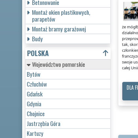
Betonowanie
Montaż okien plastikowych,
parapetów
że mógłb
Montaż bramy garażowej
działaln
Budy
przeprow
tak, sko
członkie
POLSKA
franczy
swoje us
Województwo pomorskie
całej Uni
Bytów
Człuchów
DLA 
Gdańsk
Gdynia
Chojnice
Jastrzębia Góra
Kartuzy