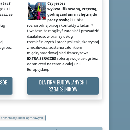
zątać?
Czy jesteś
ądku i
wykwalifikowaną, zręczną,
żasz, że
godną zaufania i chętną do
pracy osobą?
Lubisz
ług
różnorodną pracę i kontakty z ludźmi?
Uważasz, że mógłbyś zarabiać i prowadzić
działalność w branży usług
ej
rzemieślniczych i prac? Jeśli tak, skorzystaj
ługi bez
z możliwości zostania członkiem
międzynarodowej sieci franczyzowej
EXTRA SERVICES
i oferuj swoje usługi bez
ograniczeń na terenie całej Unii
Europejskiej.
OSÓB
DLA FIRM BUDOWLANYCH I
RZEMIEŚLNIKÓW
Konserwacja mebli ogrodowych