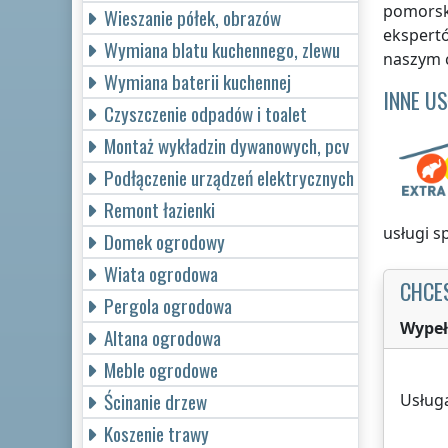
pomors
Wieszanie półek, obrazów
ekspert
Wymiana blatu kuchennego, zlewu
naszym 
Wymiana baterii kuchennej
INNE U
Czyszczenie odpadów i toalet
Montaż wykładzin dywanowych, pcv
Podłączenie urządzeń elektrycznych
Remont łazienki
usługi 
Domek ogrodowy
Wiata ogrodowa
CHCE
Pergola ogrodowa
Wypeł
Altana ogrodowa
Meble ogrodowe
Ścinanie drzew
Usług
Koszenie trawy