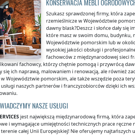
KONSERWACJA MEBLI OGRODOWYC
Szukasz sprawdzonej firmy, która zapew
rzemieślnicze
w Województwie pomor
dawny blask?Deszcz i słońce dały się
które masz w swoim domu, budynku, m
Województwie pomorskim
lub w okoli
wysokiej jakości obsługi i profesjonal
fachowców z międzynarodowej sieci f
fikowani fachowcy, którzy chętnie pomogą i przywrócą da
 się ich naprawą, malowaniem i renowacją, ale również zad
o
w Województwie pomorskim
, ale także wszędzie
poza ter
 usługi naszych partnerów i franczyzobiorców dzięki ich w
owaniu.
ŚWIADCZYMY NASZE USŁUGI
ERVICES
jest największą międzynarodową firmą, która zapew
e i wymagające umiejętności technicznych prace ręczne n
 terenie całej Unii Europejskiej! Nie oferujemy najtańszych 