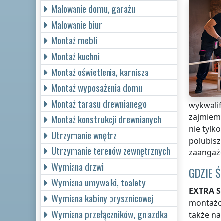
Malowanie domu, garażu
Malowanie biur
Montaż mebli
Montaż kuchni
Montaż oświetlenia, karnisza
Montaż wyposażenia domu
Montaż tarasu drewnianego
wykwali
zajmiemy
Montaż konstrukcji drewnianych
nie tylk
Utrzymanie wnętrz
polubisz
Utrzymanie terenów zewnętrznych
zaangaż
Wymiana drzwi
GDZIE 
Wymiana umywalki, toalety
EXTRA S
Wymiana kabiny prysznicowej
montażow
Wymiana przełączników, gniazdka
także na