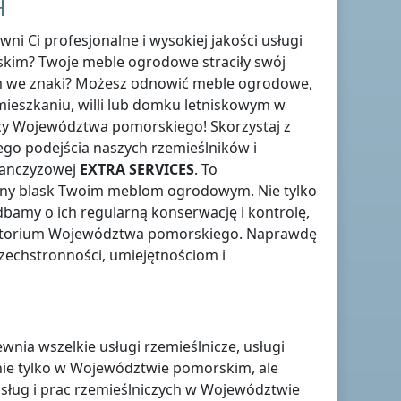
H
ni Ci profesjonalne i wysokiej jakości usługi
skim
? Twoje meble ogrodowe straciły swój
 im we znaki? Możesz odnowić meble ogrodowe,
ieszkaniu, willi lub domku letniskowym
w
cy
Województwa pomorskiego
! Skorzystaj z
nego podejścia naszych rzemieślników i
ranczyzowej
EXTRA SERVICES
. To
wny blask Twoim meblom ogrodowym. Nie tylko
bamy o ich regularną konserwację i kontrolę,
ytorium Województwa pomorskiego
. Naprawdę
szechstronności, umiejętnościom i
nia wszelkie usługi rzemieślnicze, usługi
ie tylko
w Województwie pomorskim
, ale
usług i prac rzemieślniczych
w Województwie