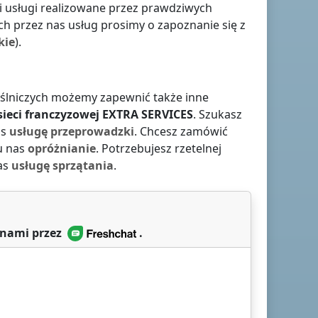
ci usługi realizowane przez prawdziwych
h przez nas usług prosimy o zapoznanie się z
kie
).
ieślniczych możemy zapewnić także inne
ieci franczyzowej
EXTRA SERVICES
. Szukasz
as
usługę przeprowadzki
. Chcesz zamówić
u nas
opróżnianie
. Potrzebujesz rzetelnej
as
usługę sprzątania
.
 nami przez
.