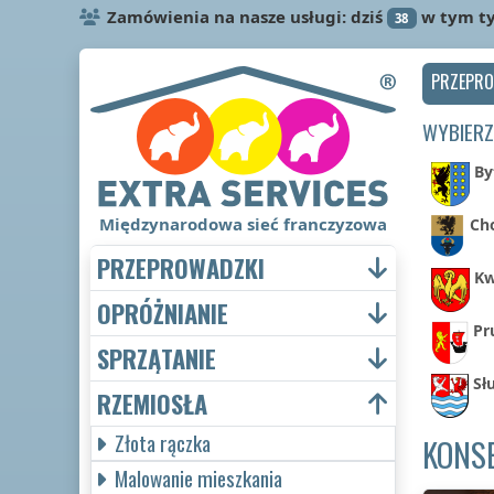
Zamówienia na nasze usługi: dziś
w tym t
38
PRZEPR
WYBIERZ
By
Międzynarodowa sieć franczyzowa
Ch
PRZEPROWADZKI
Kw
OPRÓŻNIANIE
Pr
SPRZĄTANIE
Sł
RZEMIOSŁA
Złota rączka
KONS
Malowanie mieszkania