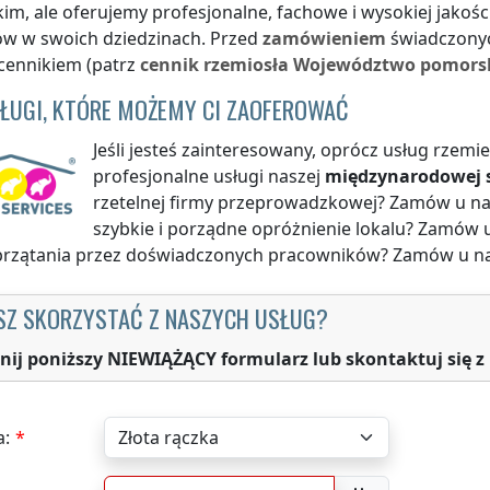
kim
, ale oferujemy profesjonalne, fachowe i wysokiej jakoś
ów w swoich dziedzinach. Przed
zamówieniem
świadczonyc
cennikiem (patrz
cennik
rzemiosła
Województwo pomors
SŁUGI, KTÓRE MOŻEMY CI ZAOFEROWAĆ
Jeśli jesteś zainteresowany, oprócz usług rzem
profesjonalne usługi naszej
międzynarodowej s
rzetelnej firmy przeprowadzkowej? Zamów u n
szybkie i porządne opróżnienie lokalu? Zamów 
sprzątania przez doświadczonych pracowników? Zamów u n
SZ SKORZYSTAĆ Z NASZYCH USŁUG?
nij poniższy NIEWIĄŻĄCY formularz lub skontaktuj się z
a: