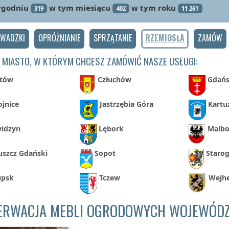
ygodniu
w tym miesiącu
w tym roku
319
402
11 261
OWADZKI
OPRÓŻNIANIE
SPRZĄTANIE
RZEMIOSŁA
ZAMÓW
 MIASTO, W KTÓRYM CHCESZ ZAMÓWIĆ NASZE USŁUGI:
tów
Człuchów
Gdań
ojnice
Jastrzębia Góra
Kartu
idzyn
Lębork
Malbo
uszcz Gdański
Sopot
Staro
upsk
Tczew
Wejh
ERWACJA MEBLI OGRODOWYCH WOJEWÓD