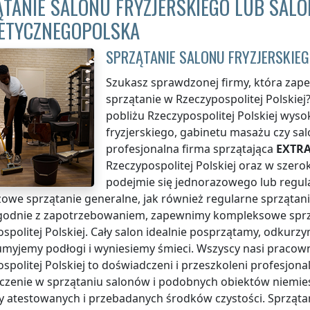
TANIE SALONU FRYZJERSKIEGO LUB SAL
ETYCZNEGOPOLSKA
SPRZĄTANIE SALONU FRYZJERSKIE
Szukasz sprawdzonej firmy, która zapew
sprzątanie
w Rzeczypospolitej Polskiej
pobliżu
Rzeczypospolitej Polskiej
wysoki
fryzjerskiego, gabinetu masażu czy s
profesjonalna firma sprzątająca
EXTRA
Rzeczypospolitej Polskiej
oraz w szerok
podejmie się jednorazowego lub regul
owe sprzątanie generalne, jak również regularne sprzątan
 zgodnie z zapotrzebowaniem, zapewnimy kompleksowe sprz
spolitej Polskiej
. Cały salon idealnie posprzątamy, odkur
 umyjemy podłogi i wyniesiemy śmieci. Wszyscy nasi praco
spolitej Polskiej
to doświadczeni i przeszkoleni profesjonali
czenie w sprzątaniu salonów i podobnych obiektów niemie
 atestowanych i przebadanych środków czystości. Sprząta