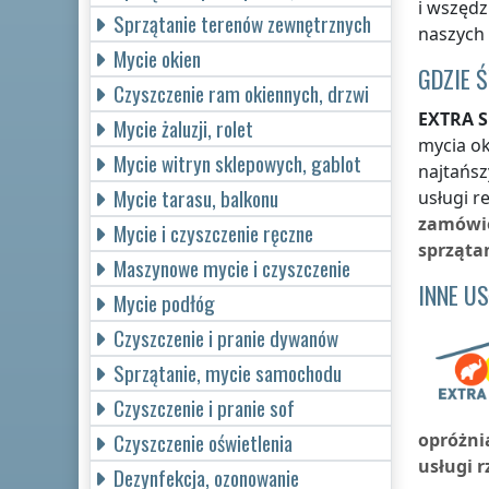
i wszędz
Sprzątanie terenów zewnętrznych
naszych 
Mycie okien
GDZIE 
Czyszczenie ram okiennych, drzwi
EXTRA S
Mycie żaluzji, rolet
mycia ok
Mycie witryn sklepowych, gablot
najtańsz
Mycie tarasu, balkonu
usługi r
zamówi
Mycie i czyszczenie ręczne
sprząta
Maszynowe mycie i czyszczenie
INNE U
Mycie podłóg
Czyszczenie i pranie dywanów
Sprzątanie, mycie samochodu
Czyszczenie i pranie sof
Czyszczenie oświetlenia
opróżni
usługi r
Dezynfekcja, ozonowanie