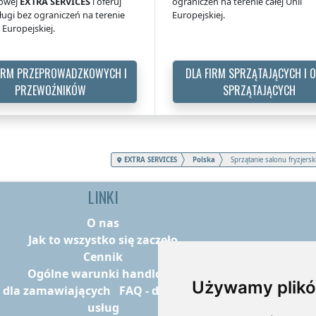
zowej
EXTRA SERVICES
i oferuj
ograniczeń na terenie całej Unii
ługi bez ograniczeń na terenie
Europejskiej.
i Europejskiej.
FIRM PRZEPROWADZKOWYCH I
DLA FIRM SPRZĄTAJĄCYCH I 
PRZEWOŹNIKÓW
SPRZĄTAJĄCYCH
EXTRA SERVICES
Polska
Sprzątanie salonu fryzjer
LINKI
O nas
Jak to wszystko się zaczęło
Cennik
Ogólne warunki handlowe
Używamy plikó
- dla zamawiających
FAQ - dla dostawców
usług