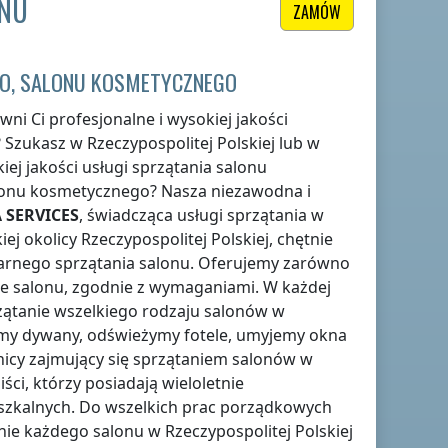
ONU
ZAMÓW
GO, SALONU KOSMETYCZNEGO
ni Ci profesjonalne i wysokiej jakości
? Szukasz
w Rzeczypospolitej Polskiej
lub w
ej jakości usługi sprzątania salonu
alonu kosmetycznego? Nasza niezawodna i
 SERVICES
, świadcząca usługi sprzątania
w
iej okolicy
Rzeczypospolitej Polskiej
, chętnie
arnego sprzątania salonu. Oferujemy zarówno
ie salonu, zgodnie z wymaganiami. W każdej
ątanie wszelkiego rodzaju salonów
w
zymy dywany, odświeżymy fotele, umyjemy okna
wnicy zajmujący się sprzątaniem salonów
w
ści, którzy posiadają wieloletnie
szkalnych. Do wszelkich prac porządkowych
nie każdego salonu
w Rzeczypospolitej Polskiej