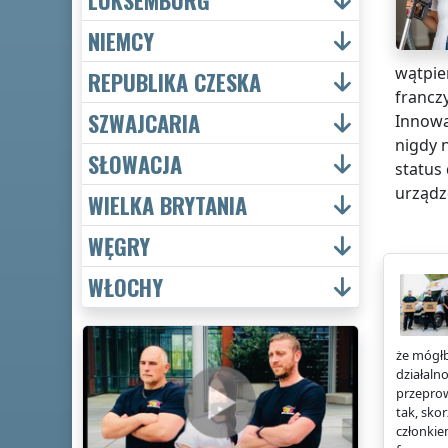
NIEMCY
wątpie
REPUBLIKA CZESKA
francz
SZWAJCARIA
Innowa
nigdy 
SŁOWACJA
status
urządz
WIELKA BRYTANIA
WĘGRY
WŁOCHY
że mógłb
działaln
przeprow
tak, sko
członkie