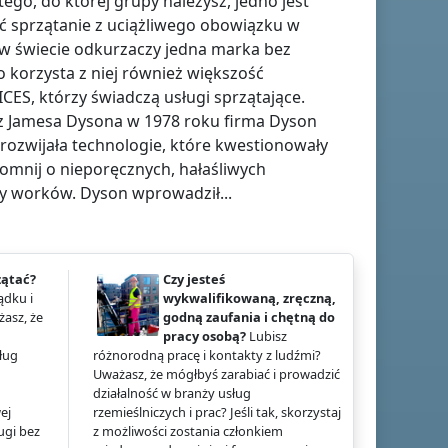
tego, do której grupy należysz, jedno jest
ć sprzątanie z uciążliwego obowiązku w
A w świecie odkurzaczy jedna marka bez
o korzysta z niej również większość
ES, którzy świadczą usługi sprzątające.
ez Jamesa Dysona w 1978 roku firma Dyson
 rozwijała technologie, które kwestionowały
omnij o nieporęcznych, hałaśliwych
any worków. Dyson wprowadził...
zątać?
Czy jesteś
ądku i
wykwalifikowaną, zręczną,
żasz, że
godną zaufania i chętną do
pracy osobą?
Lubisz
ług
różnorodną pracę i kontakty z ludźmi?
Uważasz, że mógłbyś zarabiać i prowadzić
działalność w branży usług
ej
rzemieślniczych i prac? Jeśli tak, skorzystaj
ługi bez
z możliwości zostania członkiem