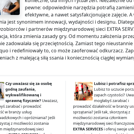
konieczne, dla innych rytuał zen. Niezależnie od 
pewne: odpowiednie narzędzia potrafią zamieni
efektywne, a nawet satysfakcjonujące zajęcie. 
nia jest synonimem innowacji, wydajności i designu. Dlateg
yzobiorców i partnerów międzynarodowej sieci EXTRA SERVIC
cja, która zmienia zasady gry. Od momentu założenia prz
nie zadowalała się przeciętnością. Zamiast tego nieustannie
 quo i redefiniowały to, co może zaoferować odkurzacz. Zap
eniach z malejącą siłą ssania i koniecznością ciągłej wymi
Czy uważasz się za osobę
Lubisz i potrafisz spr
godną zaufania,
Lubisz to uczucie porz
wykwalifikowaną i
zapach czystości? Uwa
sprawną fizycznie?
Uważasz,
mogłabyś zarabiać i
yś zarabiać i prowadzić
prowadzić działalność w branży us
ość w branży usług
sprzątania? Jeśli tak, skorzystaj z
adzkowych i opróżniania? Jeśli
możliwości zostania członkiem
rzystaj z możliwości zostania
międzynarodowej sieci franczyzow
m międzynarodowej sieci
EXTRA SERVICES
i oferuj swoje us