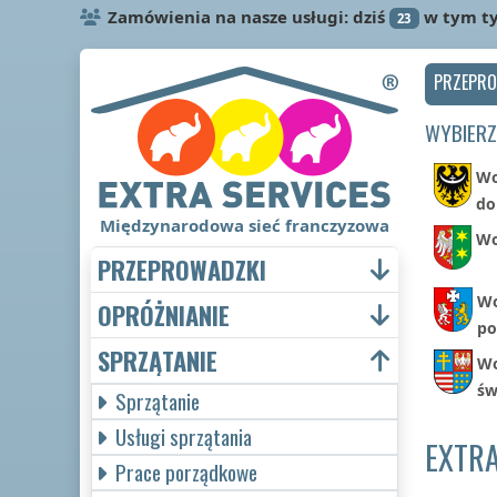
Zamówienia na nasze usługi: dziś
w tym t
23
PRZEPR
WYBIERZ
Wo
do
Międzynarodowa sieć franczyzowa
Wo
PRZEPROWADZKI
Wo
OPRÓŻNIANIE
po
SPRZĄTANIE
Wo
św
Sprzątanie
Usługi sprzątania
EXTRA
Prace porządkowe