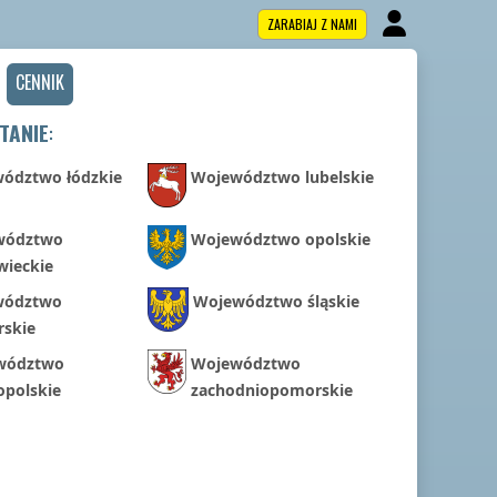
ZARABIAJ Z NAMI
CENNIK
TANIE
:
ództwo łódzkie
Województwo lubelskie
wództwo
Województwo opolskie
ieckie
wództwo
Województwo śląskie
skie
wództwo
Województwo
opolskie
zachodniopomorskie