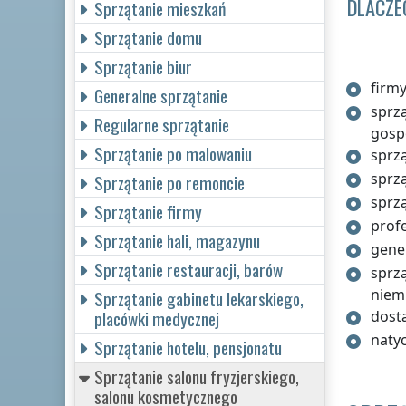
DLACZE
Sprzątanie mieszkań
Sprzątanie domu
Sprzątanie biur
firmy
Generalne sprzątanie
sprz
Regularne sprzątanie
gosp
Sprzątanie po malowaniu
sprzą
sprz
Sprzątanie po remoncie
sprzą
Sprzątanie firmy
prof
Sprzątanie hali, magazynu
gene
Sprzątanie restauracji, barów
sprzą
niem
Sprzątanie gabinetu lekarskiego,
placówki medycznej
dost
naty
Sprzątanie hotelu, pensjonatu
Sprzątanie salonu fryzjerskiego,
salonu kosmetycznego