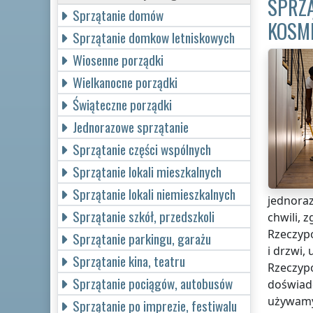
SPRZĄ
Sprzątanie domów
KOSM
Sprzątanie domkow letniskowych
Wiosenne porządki
Wielkanocne porządki
Świąteczne porządki
Jednorazowe sprzątanie
Sprzątanie części wspólnych
Sprzątanie lokali mieszkalnych
Sprzątanie lokali niemieszkalnych
jednoraz
Sprzątanie szkół, przedszkoli
chwili,
Rzeczypo
Sprzątanie parkingu, garażu
i drzwi,
Sprzątanie kina, teatru
Rzeczypo
Sprzątanie pociągów, autobusów
doświad
używamy
Sprzątanie po imprezie, festiwalu