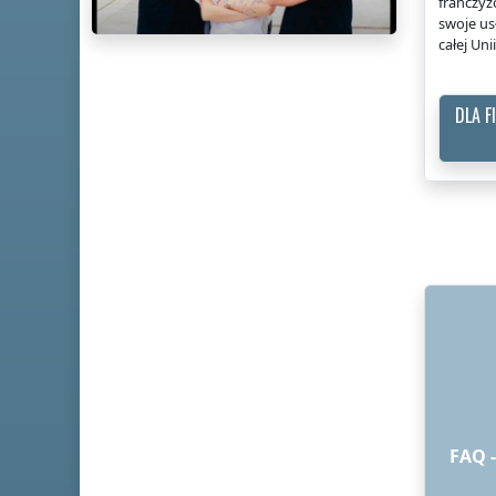
franczy
swoje us
całej Uni
DLA 
FAQ 