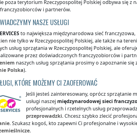
ie
poza terytorium Rzeczypospolitej Polskiej
odbywa się z n
franczyzobiorców i partnerów.
ŚWIADCZYMY NASZE USŁUGI
ERVICES
to największa międzynarodowa sieć franczyzowa, k
ien nie tylko
w Rzeczypospolitej Polskiej
, ale także na teren
ych usług sprzątania
w Rzeczypospolitej Polskiej
, ale ofer
ealizowane przez doświadczonych franczyzobiorców i part
eniem
naszych usług sprzątania prosimy o zapoznanie się 
nie
Polska
).
SŁUGI, KTÓRE MOŻEMY CI ZAOFEROWAĆ
Jeśli jesteś zainteresowany, oprócz sprzątanie
usługi naszej
międzynarodowej sieci franczyz
profesjonalnych i rzetelnych usług przeprow
przeprowadzki
. Chcesz szybko zlecić profesjo
anie
. Szukasz kogoś, kto zapewni Ci profesjonalne i wysoki
zemieślnicze
.