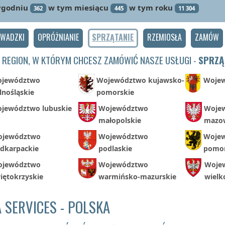
ygodniu
w tym miesiącu
w tym roku
362
445
11 304
OWADZKI
OPRÓŻNIANIE
SPRZĄTANIE
RZEMIOSŁA
ZAMÓW
 REGION, W KTÓRYM CHCESZ ZAMÓWIĆ NASZE USŁUGI -
SPRZĄ
jewództwo
Województwo kujawsko-
Wojew
lnośląskie
pomorskie
jewództwo lubuskie
Województwo
Woje
małopolskie
mazow
jewództwo
Województwo
Woje
dkarpackie
podlaskie
pomor
jewództwo
Województwo
Woje
iętokrzyskie
warmińsko-mazurskie
wielk
 SERVICES - POLSKA