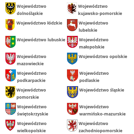
Województwo
Województwo
dolnośląskie
kujawsko-pomorskie
Województwo łódzkie
Województwo
lubelskie
Województwo lubuskie
Województwo
małopolskie
Województwo
Województwo opolskie
mazowieckie
Województwo
Województwo
podkarpackie
podlaskie
Województwo
Województwo śląskie
pomorskie
Województwo
Województwo
świętokrzyskie
warmińsko-mazurskie
Województwo
Województwo
wielkopolskie
zachodniopomorskie