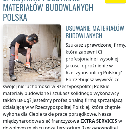
MATERIAŁÓW BUDOWLANYCH
POLSKA
USUWANIE MATERIAŁÓW
BUDOWLANYCH
Szukasz sprawdzonej firmy,
która zapewni Ci
profesjonalne i wysokiej
jakości opróżnienie
w
Rzeczypospolitej Polskiej
?
Potrzebujesz wywieźć ze
swojej nieruchomości
w Rzeczypospolitej Polskiej
materiały budowlane i szukasz solidnego wykonawcy
takich usług? Jesteśmy profesjonalną firmą sprzątającą
działającą w
w Rzeczypospolitej Polskiej
, która chętnie
wykona dla Ciebie takie prace porządkowe. Nasza
międzynarodowa sieć franczyzowa
EXTRA SERVICES
w
dowolnym miejscu
poza terytorium Rzeczypospolitej