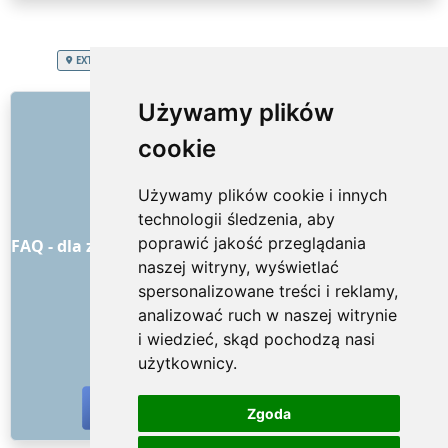
EXTRA SERVICES
Polska
Usuwanie materiałów budowlanych
LINKI
Używamy plików
cookie
O nas
Jak to wszystko się zaczęło
Używamy plików cookie i innych
Cennik
technologii śledzenia, aby
Ogólne warunki handlowe
poprawić jakość przeglądania
FAQ - dla zamawiających
FAQ - dla dostawców usług
naszej witryny, wyświetlać
Reklama i marketing
spersonalizowane treści i reklamy,
Blog
analizować ruch w naszej witrynie
Kontakt
i wiedzieć, skąd pochodzą nasi
MEDIA SPOŁECZNOŚCIOWE
użytkownicy.
Zgoda