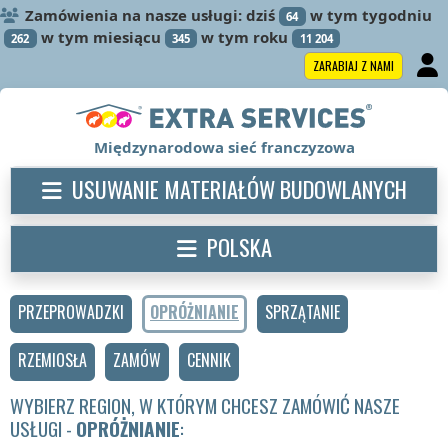
Zamówienia na nasze usługi: dziś
w tym tygodniu
64
w tym miesiącu
w tym roku
262
345
11 204
ZARABIAJ Z NAMI
Międzynarodowa sieć franczyzowa
USUWANIE MATERIAŁÓW BUDOWLANYCH
POLSKA
PRZEPROWADZKI
OPRÓŻNIANIE
SPRZĄTANIE
RZEMIOSŁA
ZAMÓW
CENNIK
WYBIERZ REGION, W KTÓRYM CHCESZ ZAMÓWIĆ NASZE
USŁUGI -
OPRÓŻNIANIE
: