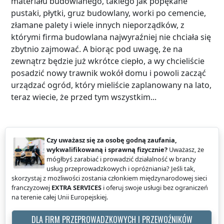
materiału budowlanego, takiego jak popękane
pustaki, płytki, gruz budowlany, worki po cemencie,
złamane palety i wiele innych nieporządków, z
którymi firma budowlana najwyraźniej nie chciała się
zbytnio zajmować. A biorąc pod uwagę, że na
zewnątrz będzie już wkrótce ciepło, a wy chcieliście
posadzić nowy trawnik wokół domu i powoli zacząć
urządzać ogród, który mieliście zaplanowany na lato,
teraz wiecie, że przed tym wszystkim...
Czy uważasz się za osobę godną zaufania,
wykwalifikowaną i sprawną fizycznie?
Uważasz, że
mógłbyś zarabiać i prowadzić działalność w branży
usług przeprowadzkowych i opróżniania? Jeśli tak,
skorzystaj z możliwości zostania członkiem międzynarodowej sieci
franczyzowej
EXTRA SERVICES
i oferuj swoje usługi bez ograniczeń
na terenie całej Unii Europejskiej.
DLA FIRM PRZEPROWADZKOWYCH I PRZEWOŹNIKÓW