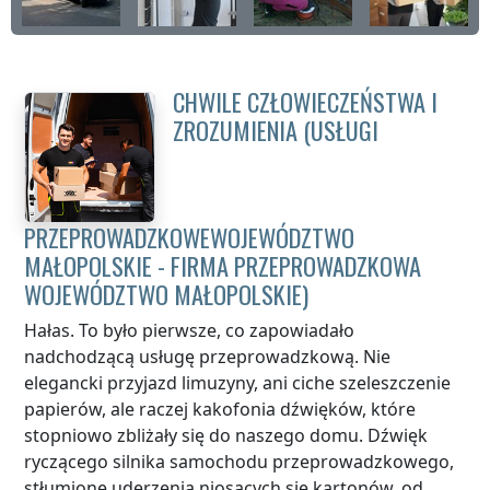
CHWILE CZŁOWIECZEŃSTWA I
ZROZUMIENIA (USŁUGI
PRZEPROWADZKOWE
WOJEWÓDZTWO
MAŁOPOLSKIE
- FIRMA PRZEPROWADZKOWA
WOJEWÓDZTWO MAŁOPOLSKIE
)
Hałas. To było pierwsze, co zapowiadało
nadchodzącą usługę przeprowadzkową. Nie
elegancki przyjazd limuzyny, ani ciche szeleszczenie
papierów, ale raczej kakofonia dźwięków, które
stopniowo zbliżały się do naszego domu. Dźwięk
ryczącego silnika samochodu przeprowadzkowego,
stłumione uderzenia niosących się kartonów, od