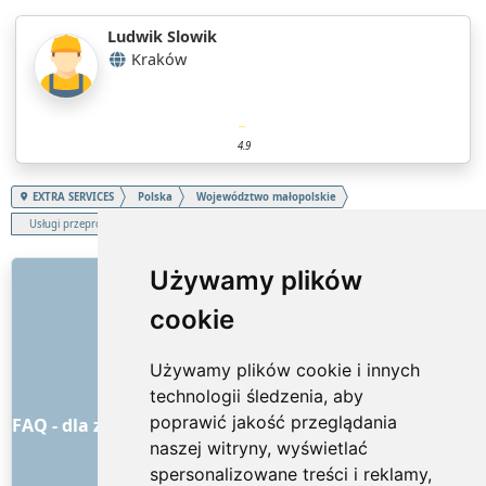
Ludwik Slowik
Kraków
4.9
EXTRA SERVICES
Polska
Województwo małopolskie
Usługi przeprowadzkowe
LINKI
Używamy plików
cookie
O nas
Jak to wszystko się zaczęło
Używamy plików cookie i innych
Cennik
technologii śledzenia, aby
Ogólne warunki handlowe
poprawić jakość przeglądania
FAQ - dla zamawiających
FAQ - dla dostawców usług
naszej witryny, wyświetlać
Reklama i marketing
spersonalizowane treści i reklamy,
Blog