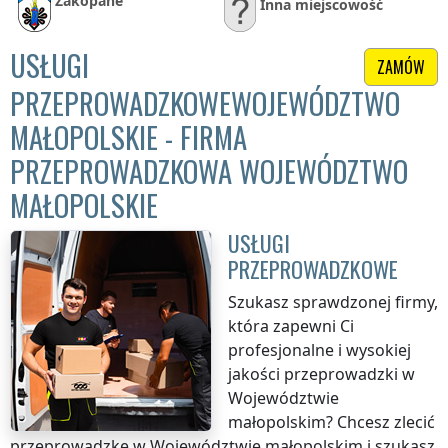
Zakopane
Inna miejscowość
USŁUGI
ZAMÓW
PRZEPROWADZKOWEWOJEWÓDZTWO
MAŁOPOLSKIE - FIRMA
PRZEPROWADZKOWA WOJEWÓDZTWO
MAŁOPOLSKIE
USŁUGI
PRZEPROWADZKOWE
Szukasz sprawdzonej firmy,
która zapewni Ci
profesjonalne i wysokiej
jakości przeprowadzki
w
Województwie
małopolskim
? Chcesz zlecić
przeprowadzkę
w Województwie małopolskim
i szukasz