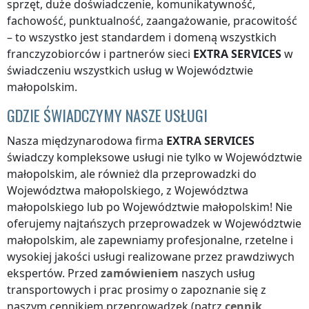
sprzęt, duże doświadczenie, komunikatywność,
fachowość, punktualność, zaangażowanie, pracowitość
– to wszystko jest standardem i domeną wszystkich
franczyzobiorców i partnerów sieci
EXTRA SERVICES
w
świadczeniu wszystkich usług
w Województwie
małopolskim
.
GDZIE ŚWIADCZYMY NASZE USŁUGI
Nasza międzynarodowa firma
EXTRA SERVICES
świadczy kompleksowe usługi nie tylko
w Województwie
małopolskim
, ale również dla przeprowadzki
do
Województwa małopolskiego
,
z Województwa
małopolskiego
lub
po Województwie małopolskim
! Nie
oferujemy najtańszych przeprowadzek
w Województwie
małopolskim
, ale zapewniamy profesjonalne, rzetelne i
wysokiej jakości usługi realizowane przez prawdziwych
ekspertów. Przed
zamówieniem
naszych usług
transportowych i prac prosimy o zapoznanie się z
naszym cennikiem przeprowadzek (patrz
cennik