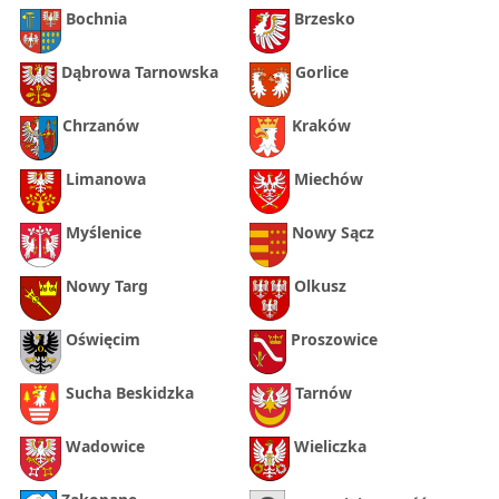
Bochnia
Brzesko
Dąbrowa Tarnowska
Gorlice
Chrzanów
Kraków
Limanowa
Miechów
Myślenice
Nowy Sącz
Nowy Targ
Olkusz
Oświęcim
Proszowice
Sucha Beskidzka
Tarnów
Wadowice
Wieliczka