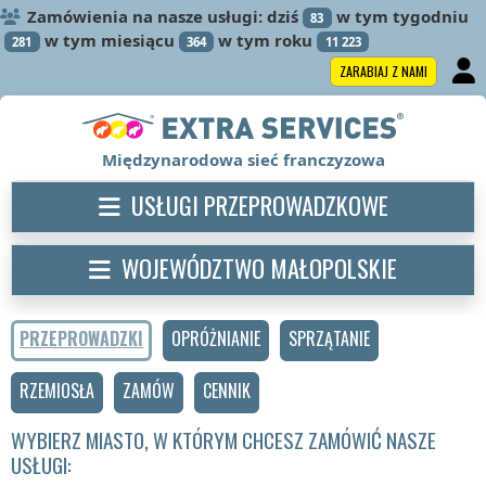
Zamówienia na nasze usługi: dziś
w tym tygodniu
83
w tym miesiącu
w tym roku
281
364
11 223
ZARABIAJ Z NAMI
Międzynarodowa sieć franczyzowa
USŁUGI PRZEPROWADZKOWE
WOJEWÓDZTWO MAŁOPOLSKIE
PRZEPROWADZKI
OPRÓŻNIANIE
SPRZĄTANIE
RZEMIOSŁA
ZAMÓW
CENNIK
WYBIERZ MIASTO, W KTÓRYM CHCESZ ZAMÓWIĆ NASZE
USŁUGI: