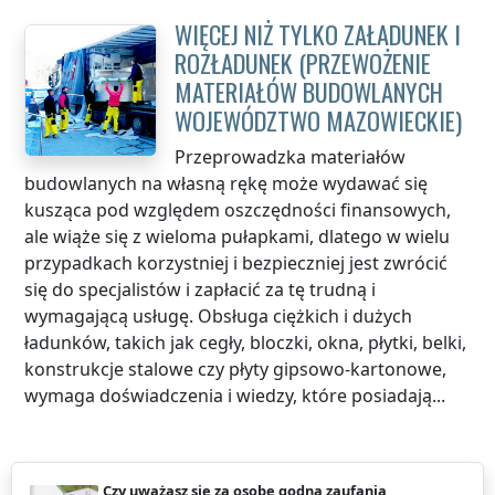
WIĘCEJ NIŻ TYLKO ZAŁADUNEK I
ROZŁADUNEK (PRZEWOŻENIE
MATERIAŁÓW BUDOWLANYCH
WOJEWÓDZTWO MAZOWIECKIE
)
Przeprowadzka materiałów
budowlanych na własną rękę może wydawać się
kusząca pod względem oszczędności finansowych,
ale wiąże się z wieloma pułapkami, dlatego w wielu
przypadkach korzystniej i bezpieczniej jest zwrócić
się do specjalistów i zapłacić za tę trudną i
wymagającą usługę. Obsługa ciężkich i dużych
ładunków, takich jak cegły, bloczki, okna, płytki, belki,
konstrukcje stalowe czy płyty gipsowo-kartonowe,
wymaga doświadczenia i wiedzy, które posiadają...
Czy uważasz się za osobę godną zaufania,