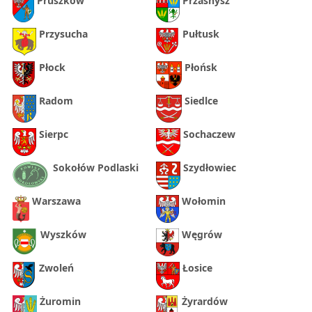
Pruszków
Przasnysz
Przysucha
Pułtusk
Płock
Płońsk
Radom
Siedlce
Sierpc
Sochaczew
Sokołów Podlaski
Szydłowiec
Warszawa
Wołomin
Wyszków
Węgrów
Zwoleń
Łosice
Żuromin
Żyrardów