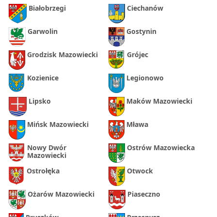
Białobrzegi
Ciechanów
Garwolin
Gostynin
Grodzisk Mazowiecki
Grójec
Kozienice
Legionowo
Lipsko
Maków Mazowiecki
Mińsk Mazowiecki
Mława
Nowy Dwór
Ostrów Mazowiecka
Mazowiecki
Ostrołęka
Otwock
Ożarów Mazowiecki
Piaseczno