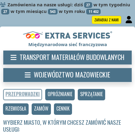
Zamówienia na nasze usługi: dziś
w tym tygodniu
27
w tym miesiącu
w tym roku
27
543
11 402
ZARABIAJ Z NAMI
Międzynarodowa sieć franczyzowa
TRANSPORT MATERIAŁÓW BUDOWLANYCH
WOJEWÓDZTWO MAZOWIECKIE
PRZEPROWADZKI
OPRÓŻNIANIE
SPRZĄTANIE
RZEMIOSŁA
ZAMÓW
CENNIK
WYBIERZ MIASTO, W KTÓRYM CHCESZ ZAMÓWIĆ NASZE
USŁUGI: