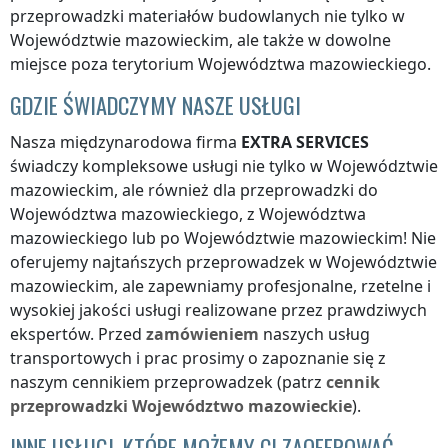
przeprowadzki materiałów budowlanych nie tylko
w
Województwie mazowieckim
, ale także w dowolne
miejsce
poza terytorium Województwa mazowieckiego
.
GDZIE ŚWIADCZYMY NASZE USŁUGI
Nasza międzynarodowa firma
EXTRA SERVICES
świadczy kompleksowe usługi nie tylko
w Województwie
mazowieckim
, ale również dla przeprowadzki
do
Województwa mazowieckiego
,
z Województwa
mazowieckiego
lub
po Województwie mazowieckim
! Nie
oferujemy najtańszych przeprowadzek
w Województwie
mazowieckim
, ale zapewniamy profesjonalne, rzetelne i
wysokiej jakości usługi realizowane przez prawdziwych
ekspertów. Przed
zamówieniem
naszych usług
transportowych i prac prosimy o zapoznanie się z
naszym cennikiem przeprowadzek (patrz
cennik
przeprowadzki
Województwo mazowieckie
).
INNE USŁUGI, KTÓRE MOŻEMY CI ZAOFEROWAĆ