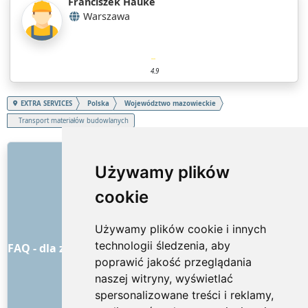
Franciszek Hauke
Warszawa
4.9
EXTRA SERVICES
Polska
Województwo mazowieckie
Transport materiałów budowlanych
LINKI
Używamy plików
O nas
cookie
Jak to wszystko się zaczęło
Cennik
Używamy plików cookie i innych
Ogólne warunki handlowe
technologii śledzenia, aby
FAQ - dla zamawiających
FAQ - dla dostawców usług
poprawić jakość przeglądania
Reklama i marketing
naszej witryny, wyświetlać
Blog
spersonalizowane treści i reklamy,
Kontakt