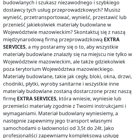
budowlanych i szukasz niezawodnego i szybkiego
dostawcy tych usług przeprowadzkowych? Musisz
wynieść, przetransportować, wynieść, przestawić lub
przenieść jakiekolwiek materiały budowlane
w
Województwie mazowieckim
? Skontaktuj się z naszą
międzynarodową firmą przeprowadzkową
EXTRA
SERVICES
, a my postaramy się o to, aby wszystkie
materiały budowlane znalazły się na miejscu nie tylko
w
Województwie mazowieckim
, ale także gdziekolwiek
poza terytorium Województwa mazowieckiego
.
Materiały budowlane, takie jak cegły, bloki, okna, drzwi,
chodniki, płytki, wyroby sanitarne i wszystkie inne
materiały budowlane zostaną dostarczone przez naszą
firmę
EXTRA SERVICES
, która wniesie, wyniesie lub
przemieści materiały zgodnie z Twoimi instrukcjami i
wymaganiami. Materiał budowlany wyniesiemy, a
następnie zapewnimy jego transport własnymi
samochodami o ładowności od 3,5t do 24t. Jako
profesjonaliści zapewniamy kompleksową usługę