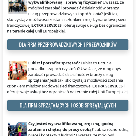
wykwalifikowaną i sprawną fizycznie?
Uważasz, że
mógłbyś zarabiać i prowadzić działalność w branży
usług przeprowadzkowych i opróżniania? Jeśli tak,
skorzystaj z możliwości zostania członkiem międzynarodowej sieci
franczyzowej
EXTRA SERVICES
i oferuj swoje usługi bez ograniczeń
na terenie całej Unii Europejskiej.
DLA FIRM PRZEPROWADZKOWYCH I PRZEWOŹNIKÓW
Lubisz i potrafisz sprzątać?
Lubisz to uczucie
porządku i zapach czystości? Uważasz, że mogłabyś
zarabiać i prowadzić działalność w branży usług
sprzątania? Jeśli tak, skorzystaj z możliwości zostania
członkiem międzynarodowej sieci franczyzowej
EXTRA SERVICES
i
oferuj swoje usługi bez ograniczeń na terenie całej Unii Europejskiej.
DLA FIRM SPRZĄTAJĄCYCH I OSÓB SPRZĄTAJĄCYCH
Czy jesteś wykwalifikowaną, zręczną, godną
zaufania i chętną do pracy osobą?
Lubisz różnorodną
pracę i kontakty z ludźmi? Uważasz, że mógłbyś