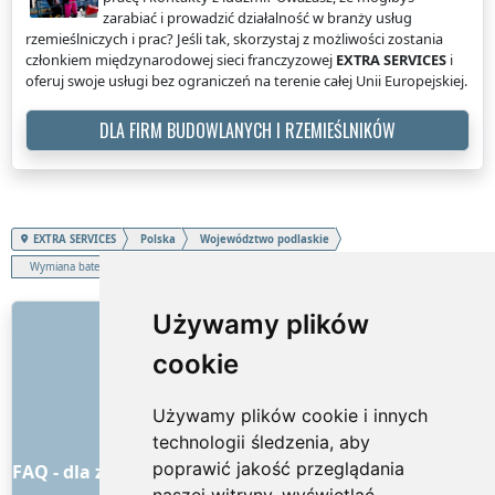
zarabiać i prowadzić działalność w branży usług
rzemieślniczych i prac? Jeśli tak, skorzystaj z możliwości zostania
członkiem międzynarodowej sieci franczyzowej
EXTRA SERVICES
i
oferuj swoje usługi bez ograniczeń na terenie całej Unii Europejskiej.
DLA FIRM BUDOWLANYCH I RZEMIEŚLNIKÓW
EXTRA SERVICES
Polska
Województwo podlaskie
Wymiana baterii kuchennej
LINKI
Używamy plików
cookie
O nas
Jak to wszystko się zaczęło
Używamy plików cookie i innych
Cennik
technologii śledzenia, aby
Ogólne warunki handlowe
poprawić jakość przeglądania
FAQ - dla zamawiających
FAQ - dla dostawców usług