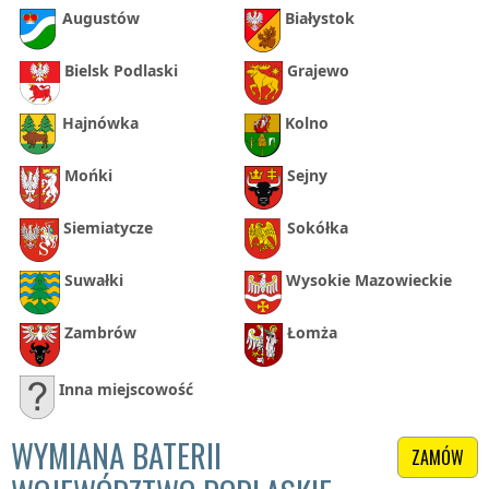
Augustów
Białystok
Bielsk Podlaski
Grajewo
Hajnówka
Kolno
Mońki
Sejny
Siemiatycze
Sokółka
Suwałki
Wysokie Mazowieckie
Zambrów
Łomża
Inna miejscowość
WYMIANA BATERII
ZAMÓW