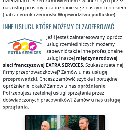
dziedzinach. Przed
zamówieniem
świadczonych przez
nas usług prosimy o zapoznanie się z naszym cennikiem
(patrz
cennik
rzemiosła
Województwo podlaskie
).
INNE USŁUGI, KTÓRE MOŻEMY CI ZAOFEROWAĆ
Jeśli jesteś zainteresowany, oprócz
usług rzemieślniczych możemy
zapewnić także inne profesjonalne
usługi naszej
międzynarodowej
sieci franczyzowej
EXTRA SERVICES
. Szukasz rzetelnej
firmy przeprowadzkowej? Zamów u nas
usługę
przeprowadzki
. Chcesz zamówić szybkie i porządne
opróżnienie lokalu? Zamów u nas
opróżnianie
.
Potrzebujesz rzetelnej usługi sprzątania przez
doświadczonych pracowników? Zamów u nas
usługę
sprzątania
.