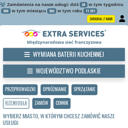
Zamówienia na nasze usługi: dziś
w tym tygodniu
28
w tym miesiącu
w tym roku
309
392
11 251
ZARABIAJ Z NAMI
Międzynarodowa sieć franczyzowa
WYMIANA BATERII KUCHENNEJ
WOJEWÓDZTWO PODLASKIE
PRZEPROWADZKI
OPRÓŻNIANIE
SPRZĄTANIE
RZEMIOSŁA
ZAMÓW
CENNIK
WYBIERZ MIASTO, W KTÓRYM CHCESZ ZAMÓWIĆ NASZE
USŁUGI: