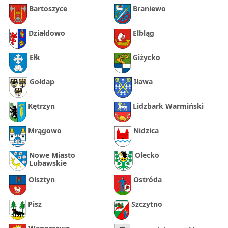
Bartoszyce
Braniewo
Działdowo
Elbląg
Ełk
Giżycko
Gołdap
Iława
Kętrzyn
Lidzbark Warmiński
Mrągowo
Nidzica
Nowe Miasto
Olecko
Lubawskie
Olsztyn
Ostróda
Pisz
Szczytno