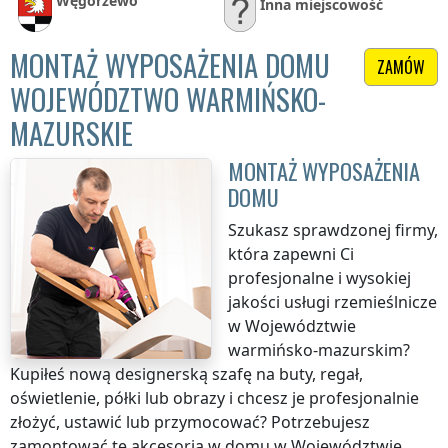
Węgorzewo
Inna miejscowość
MONTAŻ WYPOSAŻENIA DOMU
ZAMÓW
WOJEWÓDZTWO WARMIŃSKO-
MAZURSKIE
MONTAŻ WYPOSAŻENIA
DOMU
Szukasz sprawdzonej firmy,
która zapewni Ci
profesjonalne i wysokiej
jakości usługi rzemieślnicze
w Województwie
warmińsko-mazurskim
?
Kupiłeś nową designerską szafę na buty, regał,
oświetlenie, półki lub obrazy i chcesz je profesjonalnie
złożyć, ustawić lub przymocować? Potrzebujesz
zamontować te akcesoria w domu
w Województwie