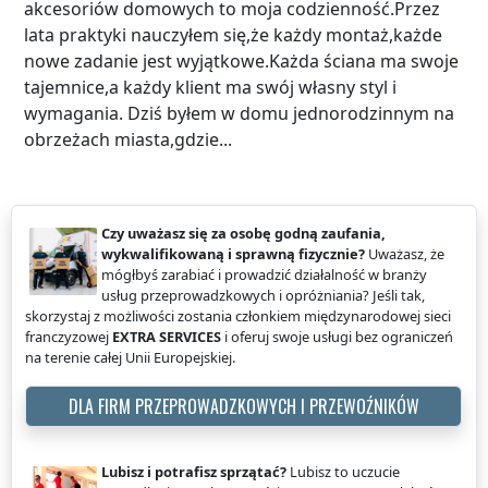
akcesoriów domowych to moja codzienność.Przez
lata praktyki nauczyłem się,że każdy montaż,każde
nowe zadanie jest wyjątkowe.Każda ściana ma swoje
tajemnice,a każdy klient ma swój własny styl i
wymagania. Dziś byłem w domu jednorodzinnym na
obrzeżach miasta,gdzie...
Czy uważasz się za osobę godną zaufania,
wykwalifikowaną i sprawną fizycznie?
Uważasz, że
mógłbyś zarabiać i prowadzić działalność w branży
usług przeprowadzkowych i opróżniania? Jeśli tak,
skorzystaj z możliwości zostania członkiem międzynarodowej sieci
franczyzowej
EXTRA SERVICES
i oferuj swoje usługi bez ograniczeń
na terenie całej Unii Europejskiej.
DLA FIRM PRZEPROWADZKOWYCH I PRZEWOŹNIKÓW
Lubisz i potrafisz sprzątać?
Lubisz to uczucie