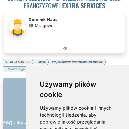
FRANCZYZOWEJ
EXTRA SERVICES
Dominik Haas
Mrągowo
4.9
EXTRA SERVICES
Polska
Województwo warmińsko-mazurskie
Montaż wyposażenia domu
LINKI
Używamy plików
cookie
O nas
Jak to wszystko się zaczęło
Używamy plików cookie i innych
Cennik
technologii śledzenia, aby
Ogólne warunki handlowe
poprawić jakość przeglądania
FAQ - dla zamawiających
FAQ - dla dostawców usług
naszej witryny, wyświetlać