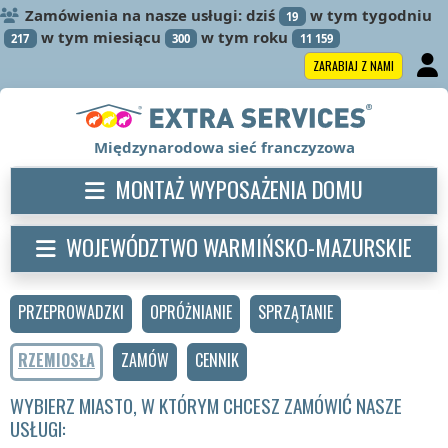
Zamówienia na nasze usługi: dziś
w tym tygodniu
19
w tym miesiącu
w tym roku
217
300
11 159
ZARABIAJ Z NAMI
Międzynarodowa sieć franczyzowa
MONTAŻ WYPOSAŻENIA DOMU
WOJEWÓDZTWO WARMIŃSKO-MAZURSKIE
PRZEPROWADZKI
OPRÓŻNIANIE
SPRZĄTANIE
RZEMIOSŁA
ZAMÓW
CENNIK
WYBIERZ MIASTO, W KTÓRYM CHCESZ ZAMÓWIĆ NASZE
USŁUGI: