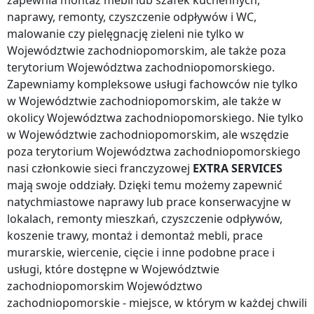
zapewnia montaż mebli lub szafek kuchennych,
naprawy, remonty, czyszczenie odpływów i WC,
malowanie czy pielęgnację zieleni nie tylko
w
Województwie zachodniopomorskim
, ale także
poza
terytorium Województwa zachodniopomorskiego
.
Zapewniamy kompleksowe usługi fachowców nie tylko
w Województwie zachodniopomorskim
, ale także w
okolicy
Województwa zachodniopomorskiego
. Nie tylko
w Województwie zachodniopomorskim
, ale wszędzie
poza terytorium Województwa zachodniopomorskiego
nasi członkowie sieci franczyzowej
EXTRA SERVICES
mają swoje oddziały. Dzięki temu możemy zapewnić
natychmiastowe naprawy lub prace konserwacyjne w
lokalach, remonty mieszkań, czyszczenie odpływów,
koszenie trawy, montaż i demontaż mebli, prace
murarskie, wiercenie, cięcie i inne podobne prace i
usługi, które dostępne
w Województwie
zachodniopomorskim
Województwo
zachodniopomorskie
- miejsce, w którym w każdej chwili