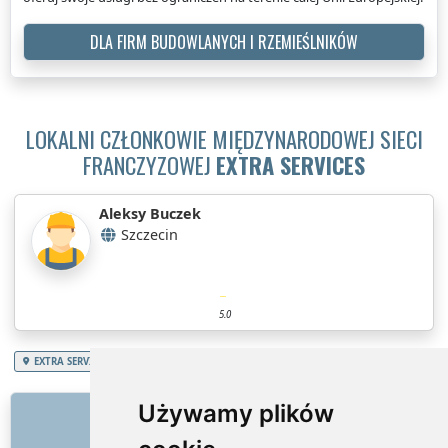
DLA FIRM BUDOWLANYCH I RZEMIEŚLNIKÓW
LOKALNI CZŁONKOWIE MIĘDZYNARODOWEJ SIECI
FRANCZYZOWEJ
EXTRA SERVICES
Aleksy Buczek
Szczecin
5.0
EXTRA SERVICES
Polska
Województwo zachodniopomorskie
Złota rączka
LINKI
Używamy plików