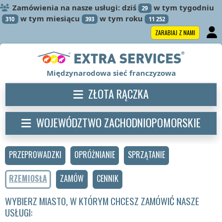
Zamówienia na nasze usługi: dziś
w tym tygodniu
29
w tym miesiącu
w tym roku
310
393
11 252
ZARABIAJ Z NAMI
Międzynarodowa sieć franczyzowa
ZŁOTA RĄCZKA
WOJEWÓDZTWO ZACHODNIOPOMORSKIE
PRZEPROWADZKI
OPRÓŻNIANIE
SPRZĄTANIE
RZEMIOSŁA
ZAMÓW
CENNIK
WYBIERZ MIASTO, W KTÓRYM CHCESZ ZAMÓWIĆ NASZE
USŁUGI: