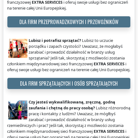
franczyzowej
EXTRA SERVICES
i oferuj swoje usługi bez ograniczeń
na terenie całej Unii Europejskiej.
DLA FIRM PRZEPROWADZKOWYCH I PRZEWOŹNIKÓW
Lubisz i potrafisz sprzątać?
Lubisz to uczucie
porządku i zapach czystości? Uważasz, że mogłabyś
zarabiać i prowadzić działalność w branży usług
sprzątania? Jeśli tak, skorzystaj z możliwości zostania
członkiem międzynarodowej sieci franczyzowej
EXTRA SERVICES
i
oferuj swoje usługi bez ograniczeń na terenie całej Unii Europejskiej.
DLA FIRM SPRZĄTAJĄCYCH I OSÓB SPRZĄTAJĄCYCH
Czy jesteś wykwalifikowaną, zręczną, godną
zaufania i chętną do pracy osobą?
Lubisz różnorodną
pracę i kontakty z ludźmi? Uważasz, że mógłbyś
zarabiać i prowadzić działalność w branży usług
rzemieślniczych i prac? Jeśli tak, skorzystaj z możliwości zostania
członkiem międzynarodowej sieci franczyzowej
EXTRA SERVICES
i
oferuj swoje usługi bez ograniczeń na terenie całej Unii Europejskiej.