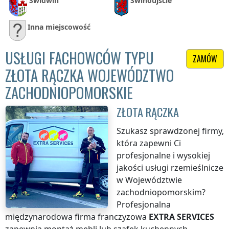
Świdwin
Świnoujście
Inna miejscowość
USŁUGI FACHOWCÓW TYPU
ZAMÓW
ZŁOTA RĄCZKA WOJEWÓDZTWO
ZACHODNIOPOMORSKIE
ZŁOTA RĄCZKA
Szukasz sprawdzonej firmy,
która zapewni Ci
profesjonalne i wysokiej
jakości usługi rzemieślnicze
w Województwie
zachodniopomorskim
?
Profesjonalna
międzynarodowa firma franczyzowa
EXTRA SERVICES