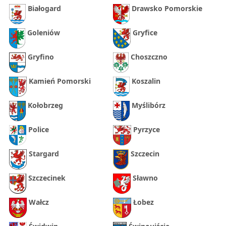
Białogard
Drawsko Pomorskie
Goleniów
Gryfice
Gryfino
Choszczno
Kamień Pomorski
Koszalin
Kołobrzeg
Myślibórz
Police
Pyrzyce
Stargard
Szczecin
Szczecinek
Sławno
Wałcz
Łobez