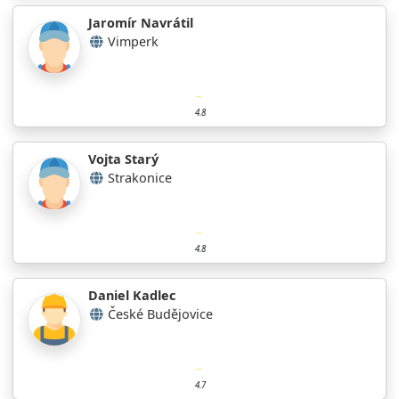
Jaromír Navrátil
Vimperk
4.8
Vojta Starý
Strakonice
4.8
Daniel Kadlec
České Budějovice
4.7