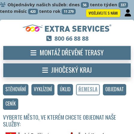
Objednávky našich služeb: dnes
tento týden
56
337
tento měsíc
tento rok
420
11 279
VYDĚLÁVEJTE S NÁMI
800 66 88 88
MONTÁŽ DŘEVĚNÉ TERASY
JIHOČESKÝ KRAJ
STĚHOVÁNÍ
VYKLÍZENÍ
ÚKLID
ŘEMESLA
OBJEDNAT
CENÍK
VYBERTE MĚSTO, VE KTERÉM CHCETE OBJEDNAT NAŠE
SLUŽBY: