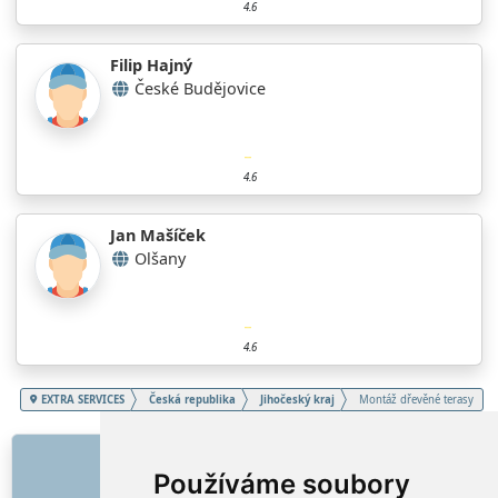
4.6
Filip Hajný
České Budějovice
4.6
Jan Mašíček
Olšany
4.6
EXTRA SERVICES
Česká republika
Jihočeský kraj
Montáž dřevěné terasy
ODKAZY
Používáme soubory