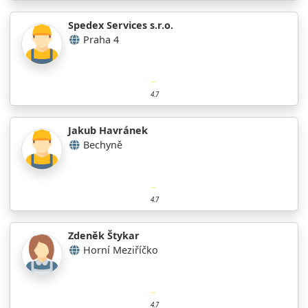
Spedex Services s.r.o.
Praha 4
4.7
Jakub Havránek
Bechyně
4.7
Zdeněk Štykar
Horní Meziříčko
4.7