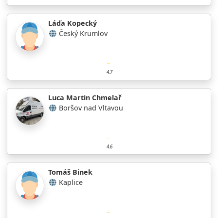
Láďa Kopecký
Český Krumlov
4.7
Luca Martin Chmelař
Boršov nad Vltavou
4.6
Tomáš Binek
Kaplice