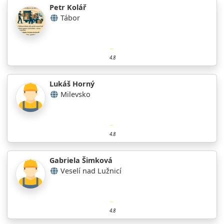
Petr Kolář
Tábor
4.8
Lukáš Horný
Milevsko
4.8
Gabriela Šimková
Veselí nad Lužnicí
4.8