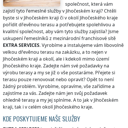
společnost, která vám
zajistí tyto řemeslné služby
v Jihočeském kraji
? Chtěli
byste si
v Jihočeském kraji
či v okolí
Jihočeského kraje
pořídit dřevěnou terasu a potřebujete spolehlivou a
kvalitní společnost, aby vám tyto služby zajistila? Jsme
uskupení řemeslníků z mezinárodní franchisové sítě
EXTRA SERVICES
. Vyrobíme a instalujeme vám libovolně
velkou dřevěnou terasu na zakázku, a to nejen
v
Jihočeském kraji
a okolí, ale i kdekoli
mimo území
Jihočeského kraje
. Zadejte nám své požadavky na
výrobu terasy a my se již o vše postaráme. Přejete si
terasu pouze renovovat nebo opravit? Opět to není
žádný problém. Vyrobíme, opravíme, vše zařídíme a
zajistíme za vás. Zadejte nám jen svůj požadavek
ohledně terasy a my jej splníme. A to jak
v Jihočeském
kraji
, tak i v celém okolí
Jihočeského kraje
.
KDE POSKYTUJEME NAŠE SLUŽBY