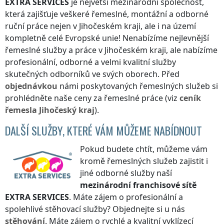
EXTRA SERVICES
je největší mezinárodní společnost,
která zajišťuje veškeré řemeslné, montážní a odborné
ruční práce nejen
v Jihočeském kraji
, ale i na území
kompletně celé Evropské unie! Nenabízíme nejlevnější
řemeslné služby a práce
v Jihočeském kraji
, ale nabízíme
profesionální, odborné a velmi kvalitní služby
skutečných odborníků ve svých oborech. Před
objednávkou
námi poskytovaných řemeslných služeb si
prohlédněte naše ceny za řemeslné práce (viz
ceník
řemesla
Jihočeský kraj
).
DALŠÍ SLUŽBY, KTERÉ VÁM MŮŽEME NABÍDNOUT
Pokud budete chtít, můžeme vám
kromě řemeslných služeb zajistit i
jiné odborné služby naší
mezinárodní franchisové sítě
EXTRA SERVICES
. Máte zájem o profesionální a
spolehlivé stěhovací služby? Objednejte si u nás
stěhování
. Máte zájem o rychlé a kvalitní vyklízecí