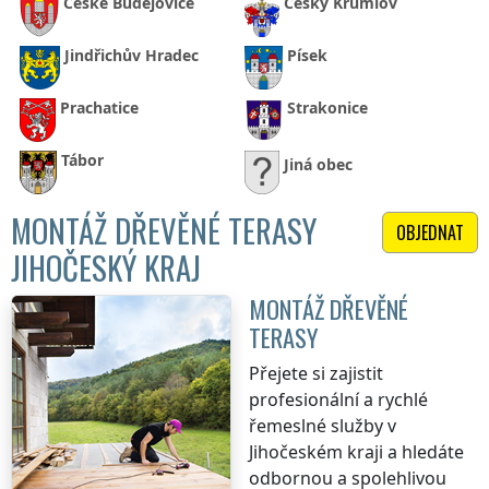
České Budějovice
Český Krumlov
Jindřichův Hradec
Písek
Prachatice
Strakonice
Tábor
Jiná obec
MONTÁŽ DŘEVĚNÉ TERASY
OBJEDNAT
JIHOČESKÝ KRAJ
MONTÁŽ DŘEVĚNÉ
TERASY
Přejete si zajistit
profesionální a rychlé
řemeslné služby
v
Jihočeském kraji
a hledáte
odbornou a spolehlivou