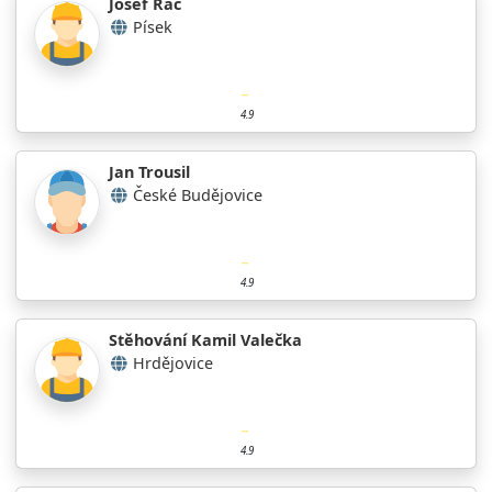
Josef Rác
Písek
4.9
Jan Trousil
České Budějovice
4.9
Stěhování Kamil Valečka
Hrdějovice
4.9