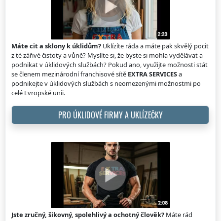
Máte cit a sklony k úklidům?
Uklízíte ráda a máte pak skvělý pocit
z té zářivé čistoty a vůně? Myslíte si, že byste si mohla vydělávat a
podnikat v úklidových službách? Pokud ano, využijte možnosti stát
se členem mezinárodní franchisové sítě
EXTRA SERVICES
a
podnikejte v úklidových službách s neomezenými možnostmi po
celé Evropské unii.
PRO ÚKLIDOVÉ FIRMY A UKLÍZEČKY
Jste zručný, šikovný, spolehlivý a ochotný člověk?
Máte rád