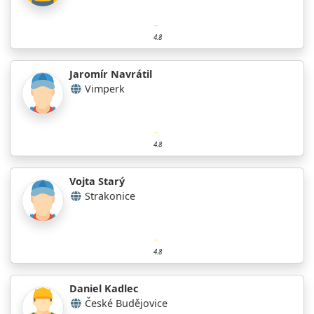
4.8
Jaromír Navrátil
Vimperk
4.8
Vojta Starý
Strakonice
4.8
Daniel Kadlec
České Budějovice