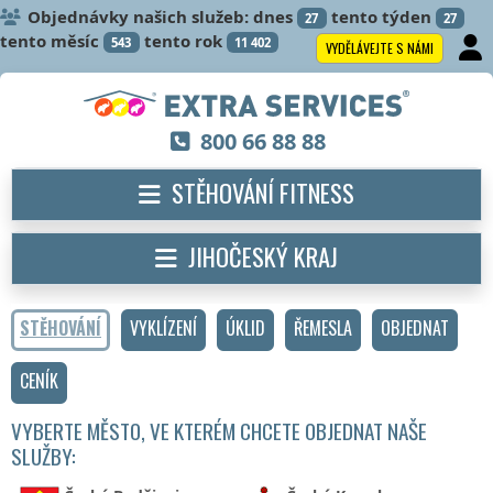
Objednávky našich služeb: dnes
tento týden
27
27
tento měsíc
tento rok
543
11 402
VYDĚLÁVEJTE S NÁMI
800 66 88 88
STĚHOVÁNÍ FITNESS
JIHOČESKÝ KRAJ
STĚHOVÁNÍ
VYKLÍZENÍ
ÚKLID
ŘEMESLA
OBJEDNAT
CENÍK
VYBERTE MĚSTO, VE KTERÉM CHCETE OBJEDNAT NAŠE
SLUŽBY: