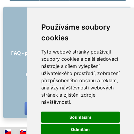
ODKAZY
O nás
Používáme soubory
Jak to všechno začalo
cookies
Ceník
Všeobecné obchodní podmínky
Tyto webové stránky používají
FAQ - pro objednatele
FAQ - pro poskytovatele
soubory cookies a další sledovací
Reklama a marketing
nástroje s cílem vylepšení
Blog
uživatelského prostředí, zobrazení
Recenze objednávek s hodnocením
přizpůsobeného obsahu a reklam,
Kontakt
analýzy návštěvnosti webových
SOCIÁLNÍ SÍTĚ
stránek a zjištění zdroje
návštěvnosti.
Souhlasím
Odmítám