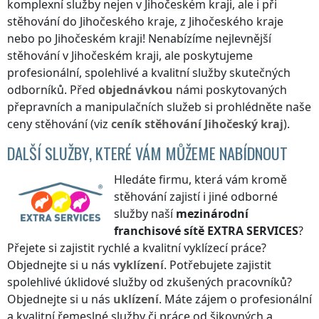
komplexní služby nejen
v Jihočeském kraji
, ale i při
stěhování
do Jihočeského kraje
,
z Jihočeského kraje
nebo
po Jihočeském kraji
! Nenabízíme nejlevnější
stěhování
v Jihočeském kraji
, ale poskytujeme
profesionální, spolehlivé a kvalitní služby skutečných
odborníků. Před
objednávkou
námi poskytovaných
přepravních a manipulačních služeb si prohlédněte naše
ceny stěhování (viz
ceník
stěhování
Jihočeský kraj
).
DALŠÍ SLUŽBY, KTERÉ VÁM MŮŽEME NABÍDNOUT
Hledáte firmu, která vám kromě
stěhování zajistí i jiné odborné
služby naší
mezinárodní
franchisové sítě
EXTRA SERVICES
?
Přejete si zajistit rychlé a kvalitní vyklízecí práce?
Objednejte si u nás
vyklízení
. Potřebujete zajistit
spolehlivé úklidové služby od zkušených pracovníků?
Objednejte si u nás
uklízení
. Máte zájem o profesionální
a kvalitní řemeslné služby či práce od šikovných a