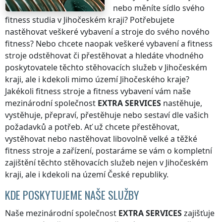
nebo měníte sídlo svého
fitness studia
v Jihočeském kraji
? Potřebujete
nastěhovat veškeré vybavení a stroje do svého nového
fitness? Nebo chcete naopak veškeré vybavení a fitness
stroje odstěhovat či přestěhovat a hledáte vhodného
poskytovatele těchto stěhovacích služeb
v Jihočeském
kraji
, ale i kdekoli
mimo území Jihočeského kraje
?
Jakékoli fitness stroje a fitness vybavení vám naše
mezinárodní společnost
EXTRA SERVICES
nastěhuje,
vystěhuje, přepraví, přestěhuje nebo sestaví dle vašich
požadavků a potřeb. Ať už chcete přestěhovat,
vystěhovat nebo nastěhovat libovolně velké a těžké
fitness stroje a zařízení, postaráme se vám o kompletní
zajištění těchto stěhovacích služeb nejen
v Jihočeském
kraji
, ale i kdekoli na území
České republiky
.
KDE POSKYTUJEME NAŠE SLUŽBY
Naše mezinárodní společnost
EXTRA SERVICES
zajišťuje