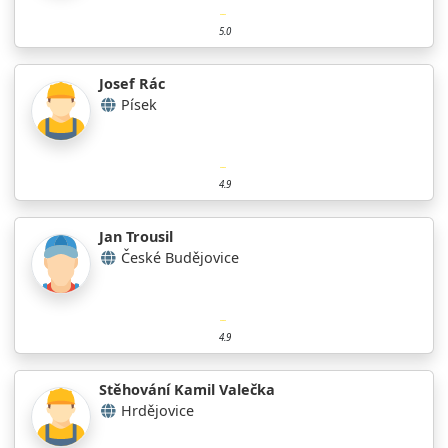
5.0
Josef Rác
Písek
4.9
Jan Trousil
České Budějovice
4.9
Stěhování Kamil Valečka
Hrdějovice