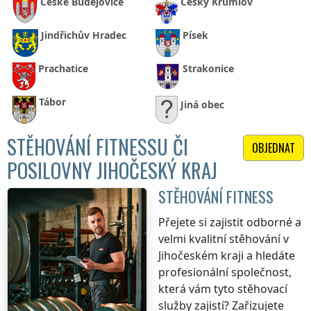
České Budějovice
Český Krumlov
Jindřichův Hradec
Písek
Prachatice
Strakonice
Tábor
Jiná obec
STĚHOVÁNÍ FITNESSU ČI
OBJEDNAT
POSILOVNY JIHOČESKÝ KRAJ
STĚHOVÁNÍ FITNESS
Přejete si zajistit odborné a
velmi kvalitní stěhování
v
Jihočeském kraji
a hledáte
profesionální společnost,
která vám tyto stěhovací
služby zajistí? Zařizujete