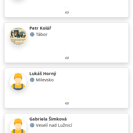
4.9
Petr Kolář
Tábor
4.8
Lukáš Horný
Milevsko
4.8
Gabriela Šimková
Veselí nad Lužnicí