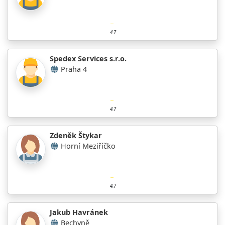
4.7
Spedex Services s.r.o.
Praha 4
4.7
Zdeněk Štykar
Horní Meziříčko
4.7
Jakub Havránek
Bechyně