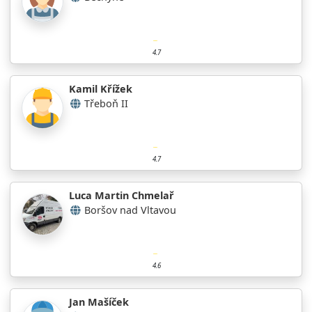
4.7
Kamil Křížek
Třeboň II
4.7
Luca Martin Chmelař
Boršov nad Vltavou
4.6
Jan Mašíček