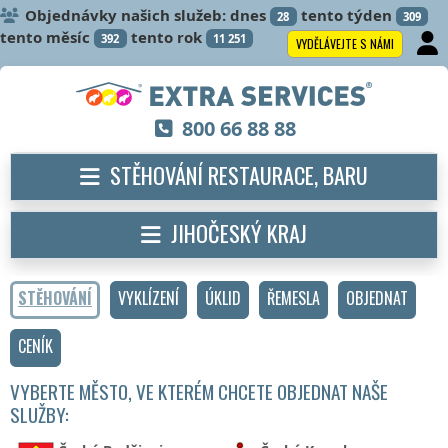
Objednávky našich služeb: dnes
tento týden
28
309
tento měsíc
tento rok
392
11 251
VYDĚLÁVEJTE S NÁMI
800 66 88 88
STĚHOVÁNÍ RESTAURACE, BARU
JIHOČESKÝ KRAJ
STĚHOVÁNÍ
VYKLÍZENÍ
ÚKLID
ŘEMESLA
OBJEDNAT
CENÍK
VYBERTE MĚSTO, VE KTERÉM CHCETE OBJEDNAT NAŠE
SLUŽBY: