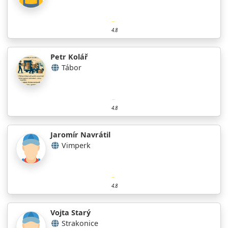
4.8
Petr Kolář
Tábor
4.8
Jaromír Navrátil
Vimperk
4.8
Vojta Starý
Strakonice