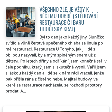
VŠECHNO ZLÉ, JE VŽDY K
NĚČEMU DOBRÉ (STĚHOVÁNÍ
RESTAURACE ČI BARU
JIHOČESKÝ KRAJ
)
Byl to den jako každý jiný. Sluníčko
svítilo a vůně čerstvě upečeného chleba se linula po
mé restauraci. Restaurace U Tonyho, jak ji lidé s
oblibou nazývali, byla mým splněným snem už z
dětství. Po letech dřiny a odříkání jsem konečně stál v
čele podniku, který jsem si skutečně vysnil. Vařil jsem
s láskou každý den a lidé se k nám rádi vraceli. Jenže
pak přišla rána z čistého nebe. Majitel budovy, ve
které se restaurace nacházela, se rozhodl prostory
prodat. A...