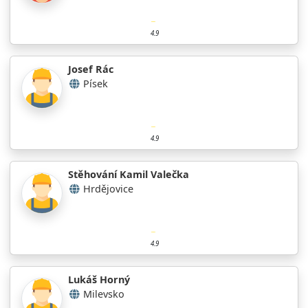
4.9
Josef Rác
Písek
4.9
Stěhování Kamil Valečka
Hrdějovice
4.9
Lukáš Horný
Milevsko