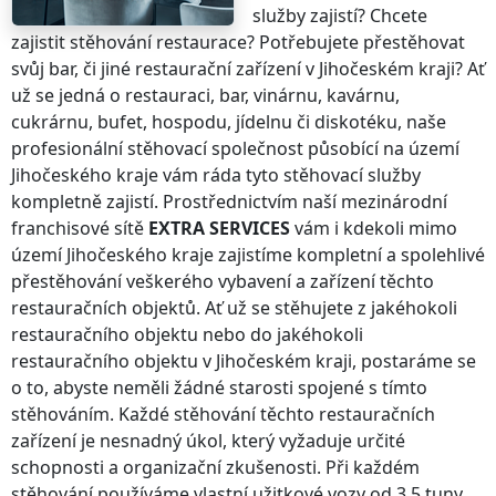
služby zajistí? Chcete
zajistit stěhování restaurace? Potřebujete přestěhovat
svůj bar, či jiné restaurační zařízení
v Jihočeském kraji
? Ať
už se jedná o restauraci, bar, vinárnu, kavárnu,
cukrárnu, bufet, hospodu, jídelnu či diskotéku, naše
profesionální stěhovací společnost působící na území
Jihočeského kraje
vám ráda tyto stěhovací služby
kompletně zajistí. Prostřednictvím naší mezinárodní
franchisové sítě
EXTRA SERVICES
vám i kdekoli
mimo
území Jihočeského kraje
zajistíme kompletní a spolehlivé
přestěhování veškerého vybavení a zařízení těchto
restauračních objektů. Ať už se stěhujete z jakéhokoli
restauračního objektu nebo do jakéhokoli
restauračního objektu
v Jihočeském kraji
, postaráme se
o to, abyste neměli žádné starosti spojené s tímto
stěhováním. Každé stěhování těchto restauračních
zařízení je nesnadný úkol, který vyžaduje určité
schopnosti a organizační zkušenosti. Při každém
stěhování používáme vlastní užitkové vozy od 3,5 tuny