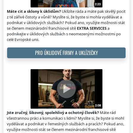
Máte cit a sklony k úklidům?
Uklízíte ráda a máte pak skvělý pocit
z té zářivé čistoty a vůně? Myslíte si, že byste si mohla vydělávat a
podnikat v úklidových službách? Pokud ano, využijte možnosti stát
se členem mezinárodní franchisové sítě
EXTRA SERVICES
a
podnikejte v úklidových službách s neomezenými možnostmi po
celé Evropské unii.
PRO ÚKLIDOVÉ FIRMY A UKLÍZEČKY
Jste zručný, šikovný, spolehlivý a ochotný člověk?
Máte rád
všestrannou práci a komunikaci s lidmi? Myslíte si, že byste si mohl
vydělávat a podnikat v řemeslných službách a pracích? Pokud ano,
využijte možnosti stát se členem mezinárodní franchisové sítě