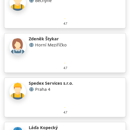
Bechyně
4.7
Zdeněk Štykar
Horní Meziříčko
4.7
Spedex Services s.r.o.
Praha 4
4.7
Láďa Kopecký