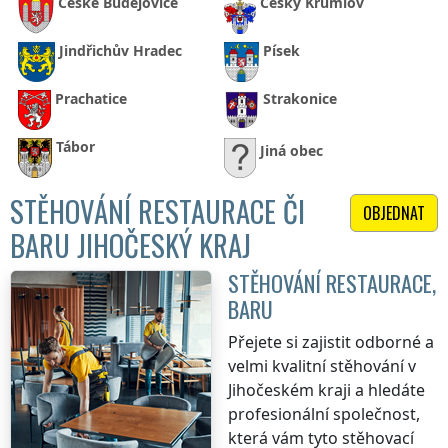
České Budějovice
Český Krumlov
Jindřichův Hradec
Písek
Prachatice
Strakonice
Tábor
Jiná obec
STĚHOVÁNÍ RESTAURACE ČI
OBJEDNAT
BARU JIHOČESKÝ KRAJ
STĚHOVÁNÍ RESTAURACE,
BARU
Přejete si zajistit odborné a
velmi kvalitní stěhování
v
Jihočeském kraji
a hledáte
profesionální společnost,
která vám tyto stěhovací