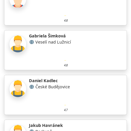
4.8
Gabriela Šimková
Veselí nad Lužnicí
4.8
Daniel Kadlec
České Budějovice
4.7
Jakub Havránek