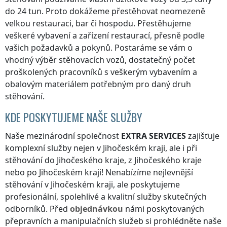
do 24 tun. Proto dokážeme přestěhovat neomezeně
velkou restauraci, bar či hospodu. Přestěhujeme
veškeré vybavení a zařízení restaurací, přesně podle
vašich požadavků a pokynů. Postaráme se vám o
vhodný výběr stěhovacích vozů, dostatečný počet
proškolených pracovníků s veškerým vybavením a
obalovým materiálem potřebným pro daný druh
stěhování.
KDE POSKYTUJEME NAŠE SLUŽBY
Naše mezinárodní společnost
EXTRA SERVICES
zajišťuje
komplexní služby nejen
v Jihočeském kraji
, ale i při
stěhování
do Jihočeského kraje
,
z Jihočeského kraje
nebo
po Jihočeském kraji
! Nenabízíme nejlevnější
stěhování
v Jihočeském kraji
, ale poskytujeme
profesionální, spolehlivé a kvalitní služby skutečných
odborníků. Před
objednávkou
námi poskytovaných
přepravních a manipulačních služeb si prohlédněte naše