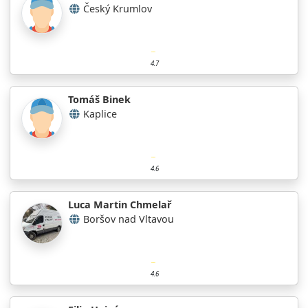
Český Krumlov
4.7
Tomáš Binek
Kaplice
4.6
Luca Martin Chmelař
Boršov nad Vltavou
4.6