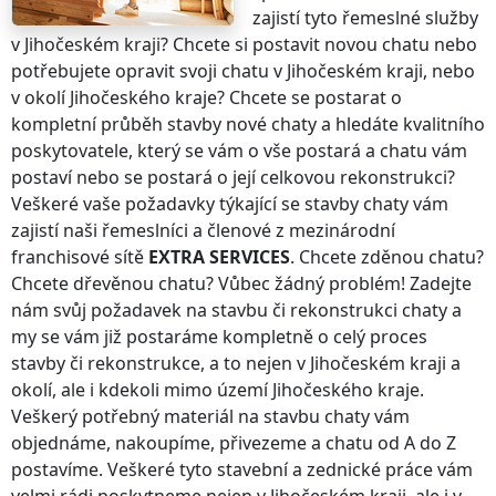
zajistí tyto řemeslné služby
v Jihočeském kraji
? Chcete si postavit novou chatu nebo
potřebujete opravit svoji chatu
v Jihočeském kraji
, nebo
v okolí
Jihočeského kraje
? Chcete se postarat o
kompletní průběh stavby nové chaty a hledáte kvalitního
poskytovatele, který se vám o vše postará a chatu vám
postaví nebo se postará o její celkovou rekonstrukci?
Veškeré vaše požadavky týkající se stavby chaty vám
zajistí naši řemeslníci a členové z mezinárodní
franchisové sítě
EXTRA SERVICES
. Chcete zděnou chatu?
Chcete dřevěnou chatu? Vůbec žádný problém! Zadejte
nám svůj požadavek na stavbu či rekonstrukci chaty a
my se vám již postaráme kompletně o celý proces
stavby či rekonstrukce, a to nejen
v Jihočeském kraji
a
okolí, ale i kdekoli
mimo území Jihočeského kraje
.
Veškerý potřebný materiál na stavbu chaty vám
objednáme, nakoupíme, přivezeme a chatu od A do Z
postavíme. Veškeré tyto stavební a zednické práce vám