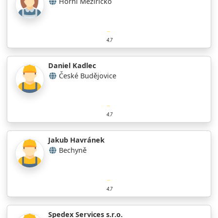
Horní Meziříčko
4.7
Daniel Kadlec
České Budějovice
4.7
Jakub Havránek
Bechyně
4.7
Spedex Services s.r.o.