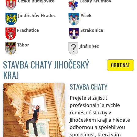
České Budějovice
Český Krumlov
Jindřichův Hradec
Písek
Prachatice
Strakonice
Tábor
Jiná obec
STAVBA CHATY JIHOČESKÝ
OBJEDNAT
KRAJ
STAVBA CHATY
Přejete si zajistit
profesionální a rychlé
řemeslné služby
v
Jihočeském kraji
a hledáte
odbornou a spolehlivou
společnost, která vám