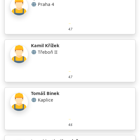
Praha 4
4.7
Kamil Křížek
Třeboň II
4.7
Tomáš Binek
Kaplice
4.6