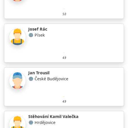
5.0
Josef Rác
Písek
4.9
Jan Trousil
České Budějovice
4.9
Stěhování Kamil Valečka
Hrdějovice