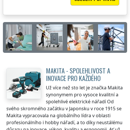
MAKITA - SPOLEHLIVOST A
INOVACE PRO KAŽDÉHO
Už více než sto let je značka Makita
synonymem pro vysoce kvalitní a
spolehlivé elektrické nářadí Od
svého skromného začátku v Japonsku v roce 1915 se
Makita vypracovala na globálního lídra v oblasti
profesionálního i hobby nářadí, a to díky neustálému
důrazu na inovace, výkon, kvalitu a ergonomii. Ať už