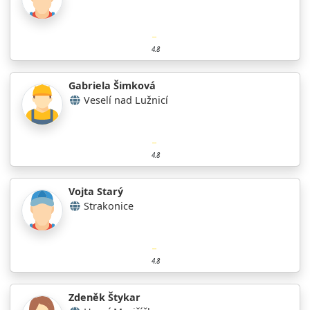
4.8
Gabriela Šimková
Veselí nad Lužnicí
4.8
Vojta Starý
Strakonice
4.8
Zdeněk Štykar