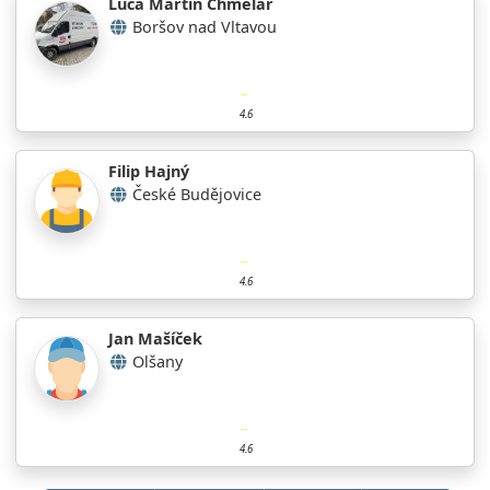
Luca Martin Chmelař
Boršov nad Vltavou
4.6
Filip Hajný
České Budějovice
4.6
Jan Mašíček
Olšany
4.6