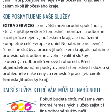
velmi rádi poskytneme nejen
v Jihočeském kraji
, ale i v
celém okolí
Jihočeského kraje
.
KDE POSKYTUJEME NAŠE SLUŽBY
EXTRA SERVICES
je největší mezinárodní společnost,
která zajišťuje veškeré řemeslné, montážní a odborné
ruční práce nejen
v Jihočeském kraji
, ale i na území
kompletně celé Evropské unie! Nenabízíme nejlevnější
řemeslné služby a práce
v Jihočeském kraji
, ale nabízíme
profesionální, odborné a velmi kvalitní služby
skutečných odborníků ve svých oborech. Před
objednávkou
námi poskytovaných řemeslných služeb si
prohlédněte naše ceny za řemeslné práce (viz
ceník
řemesla
Jihočeský kraj
).
DALŠÍ SLUŽBY, KTERÉ VÁM MŮŽEME NABÍDNOUT
Pokud budete chtít, můžeme vám
kromě řemeslných služeb zajistit i
jiné odborné služby naší