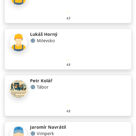
4.9
Lukáš Horný
Milevsko
4.8
Petr Kolář
Tábor
4.8
Jaromír Navrátil
Vimperk