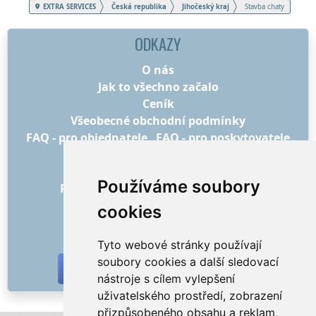
EXTRA SERVICES
Česká republika
Jihočeský kraj
Stavba chaty
ODKAZY
O nás
Jak to všechno začalo
Ceník
Všeobecné obchodní podmínky
FAQ - pro objednatele
FAQ - pro poskytovatele
Reklama a marketing
Blog
Používáme soubory
Recenze objednávek s hodnocením
Kontakt
cookies
SOCIÁLNÍ SÍTĚ
Tyto webové stránky používají
soubory cookies a další sledovací
nástroje s cílem vylepšení
uživatelského prostředí, zobrazení
přizpůsobeného obsahu a reklam,