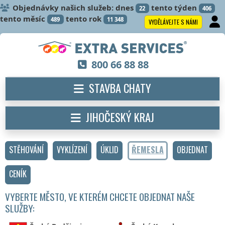
Objednávky našich služeb: dnes
tento týden
22
406
tento měsíc
tento rok
489
11 348
VYDĚLÁVEJTE S NÁMI
800 66 88 88
STAVBA CHATY
JIHOČESKÝ KRAJ
STĚHOVÁNÍ
VYKLÍZENÍ
ÚKLID
ŘEMESLA
OBJEDNAT
CENÍK
VYBERTE MĚSTO, VE KTERÉM CHCETE OBJEDNAT NAŠE
SLUŽBY: