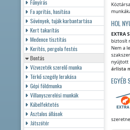
Fűnyírás
Köztárs
Fa aprítás, hasítása
munkáka
Sövények, tuják karbantartása
HOL NY
Kert takarítás
EXTRA S
Medence tisztítás
biztosí
Kerítés, pergola festés
Nem a l
szakszer
Bontás
nyújtott
Vízvezeték szerelő munka
árlista
Térkő szegély lerakása
EGYÉB 
Gépi földmunka
Villanyszerelési munkák
Kábelfektetés
Asztalos állások
szeretne
Játszótér