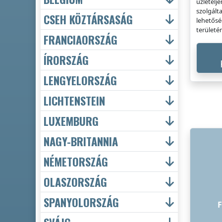
üzletelje
szolgált
CSEH KÖZTÁRSASÁG
lehetősé
területé
FRANCIAORSZÁG
ÍRORSZÁG
LENGYELORSZÁG
LICHTENSTEIN
LUXEMBURG
NAGY-BRITANNIA
NÉMETORSZÁG
OLASZORSZÁG
SPANYOLORSZÁG