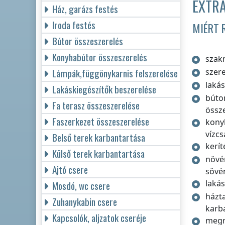
EXTRA
Ház, garázs festés
Iroda festés
MIÉRT 
Bútor összeszerelés
Konyhabútor összeszerelés
szak
Lámpák,függönykarnis felszerelése
szer
lakás
Lakáskiegészítők beszerelése
búto
Fa terasz összeszerelése
össz
Faszerkezet összeszerelése
kony
vízc
Belső terek karbantartása
kerít
Külső terek karbantartása
növé
Ajtó csere
sövé
laká
Mosdó, wc csere
házt
Zuhanykabin csere
karb
Kapcsolók, aljzatok cseréje
megr