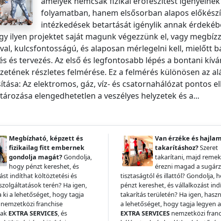
amelyek nemcsak fizikai erőfeszítést igényelnek
folyamatban, hanem elsősorban alapos előkészít
intézkedések betartását igénylik annak érdekébe
gy ilyen projektet saját magunk végezzünk el, vagy megbízzu
al, kulcsfontosságú, és alaposan mérlegelni kell, mielőtt 
és és tervezés. Az első és legfontosabb lépés a bontani kív
zetének részletes felmérése. Ez a felmérés különösen az al
ítása: Az elektromos, gáz, víz- és csatornahálózat pontos 
ározása elengedhetetlen a veszélyes helyzetek és a...
Megbízható, képzett és
Van érzéke és hajla
fizikailag fitt embernek
takarításhoz?
Szeret
gondolja magát?
Gondolja,
takarítani, majd remek
hogy pénzt kereshet, és
érezni magad a sugár
ást indíthat költöztetési és
tisztaságtól és illattól? Gondolja, 
 szolgáltatások terén? Ha igen,
pénzt kereshet, és vállalkozást ind
a ki a lehetőséget, hogy tagja
takarítás területén? Ha igen, haszn
 nemzetközi franchise
a lehetőséget, hogy tagja legyen 
nak
EXTRA SERVICES
, és
EXTRA SERVICES
nemzetközi franc