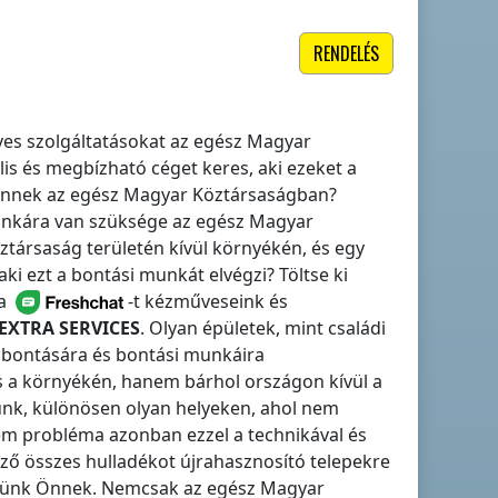
RENDELÉS
es szolgáltatásokat
az egész Magyar
is és megbízható céget keres, aki ezeket a
 Önnek
az egész Magyar Köztársaságban
?
munkára van szüksége
az egész Magyar
társaság területén kívül
környékén, és egy
ki ezt a bontási munkát elvégzi? Töltse ki
 a
-t kézműveseink és
EXTRA SERVICES
. Olyan épületek, mint családi
ek bontására és bontási munkáira
s a környékén, hanem bárhol
országon kívül a
unk, különösen olyan helyeken, ahol nem
em probléma azonban ezzel a technikával és
ező összes hulladékot újrahasznosító telepekre
erzünk Önnek. Nemcsak
az egész Magyar