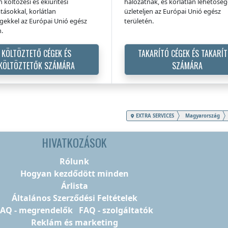
n költözési és ekiürítési
hálózatnak, és korlátlan lehetősé
atásokkal, korlátlan
üzleteljen az Európai Unió egész
gekkel az Európai Unió egész
területén.
n.
KÖLTÖZTETŐ CÉGEK ÉS
TAKARÍTÓ CÉGEK ÉS TAKARÍ
KÖLTÖZTETŐK SZÁMÁRA
SZÁMÁRA
EXTRA SERVICES
Magyarország
HIVATKOZÁSOK
Rólunk
Hogyan kezdődött minden
Árlista
Általános Szerződési Feltételek
FAQ - megrendelők
FAQ - szolgáltatók
Reklám és marketing