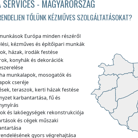
 SERVICES - MAGYARORSZÁG
RENDELJEN TŐLÜNK KÉZMŰVES SZOLGÁLTATÁSOKAT?
munkások Európa minden részéről
elési, kézműves és építőipari munkák
ok, házak, irodák festése
rok, konyhák és dekorációk
eszerelése
ha munkalapok, mosogatók és
sapok cseréje
ések, teraszok, kerti házak festése
nyzet karbantartása, fű és
nynyírás
sok és lakóegységek rekonstrukciója
artások és cégek műszaki
antartása
endelésének gyors végrehajtása