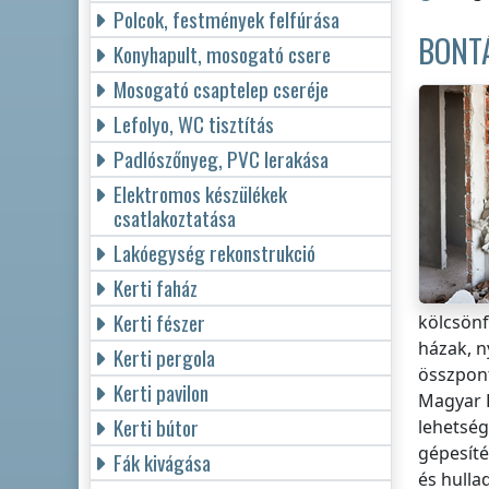
Polcok, festmények felfúrása
BONT
Konyhapult, mosogató csere
Mosogató csaptelep cseréje
Lefolyo, WC tisztítás
Padlószőnyeg, PVC lerakása
Elektromos készülékek
csatlakoztatása
Lakóegység rekonstrukció
Kerti faház
Kerti fészer
kölcsönf
házak, n
Kerti pergola
összpon
Kerti pavilon
Magyar K
Kerti bútor
lehetség
gépesíté
Fák kivágása
és hull