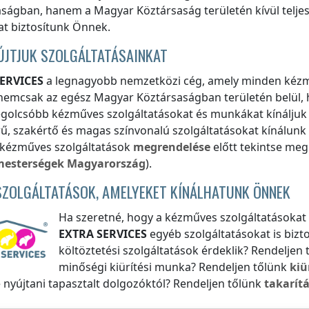
aságban
, hanem
a Magyar Köztársaság területén kívül
telje
t biztosítunk Önnek.
ÚJTJUK SZOLGÁLTATÁSAINKAT
ERVICES
a legnagyobb nemzetközi cég, amely minden kézm
t nemcsak
az egész Magyar Köztársaságban
területén belül,
egolcsóbb kézműves szolgáltatásokat és munkákat kínálju
ű, szakértő és magas színvonalú szolgáltatásokat kínálunk s
 kézműves szolgáltatások
megrendelése
előtt tekintse me
mesterségek
Magyarország
).
SZOLGÁLTATÁSOK, AMELYEKET KÍNÁLHATUNK ÖNNEK
Ha szeretné, hogy a kézműves szolgáltatásokat 
EXTRA SERVICES
egyéb szolgáltatásokat is bizt
költöztetési szolgáltatások érdeklik? Rendeljen
minőségi kiürítési munka? Rendeljen tőlünk
kiü
 nyújtani tapasztalt dolgozóktól? Rendeljen tőlünk
takarítá