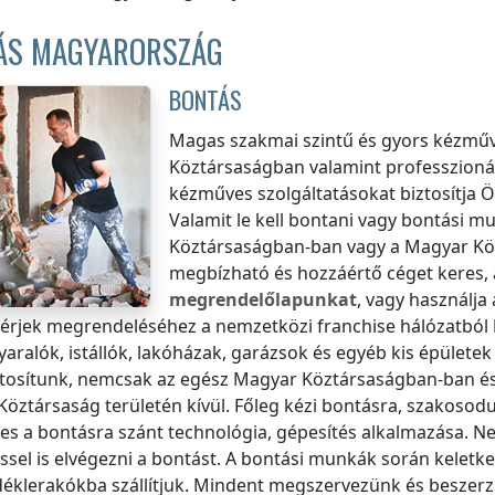
ÁS MAGYARORSZÁG
BONTÁS
Magas szakmai szintű és gyors kézműv
Köztársaságban
valamint professzionál
kézműves szolgáltatásokat biztosítja
Valamit le kell bontani vagy bontási 
Köztársaságban
-ban vagy
a Magyar Köz
megbízható és hozzáértő céget keres, a
megrendelőlapunkat
, vagy használja
érjek megrendeléséhez a nemzetközi franchise hálózatból
yaralók, istállók, lakóházak, garázsok és egyéb kis épület
tosítunk, nemcsak
az egész Magyar Köztársaságban
-ban é
öztársaság területén kívül
. Főleg kézi bontásra, szakosod
es a bontásra szánt technológia, gépesítés alkalmazása. N
ssel is elvégezni a bontást. A bontási munkák során keletk
adéklerakókba szállítjuk. Mindent megszervezünk és besz