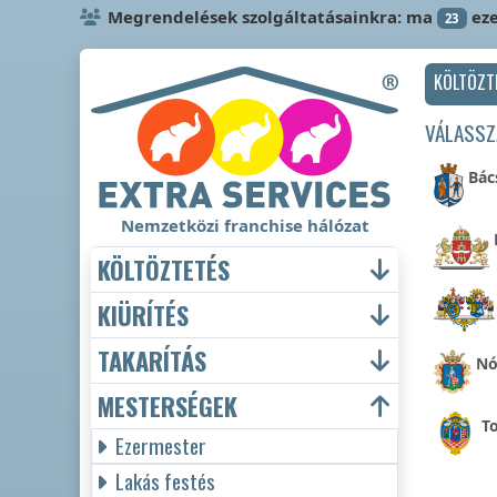
Megrendelések szolgáltatásainkra: ma
eze
23
KÖLTÖZT
VÁLASSZ
Bác
Nemzetközi franchise hálózat
KÖLTÖZTETÉS
KIÜRÍTÉS
TAKARÍTÁS
Nó
MESTERSÉGEK
T
Ezermester
Lakás festés