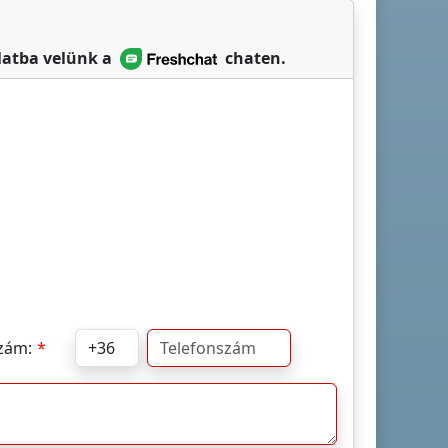
olatba velünk a
chaten.
zám: