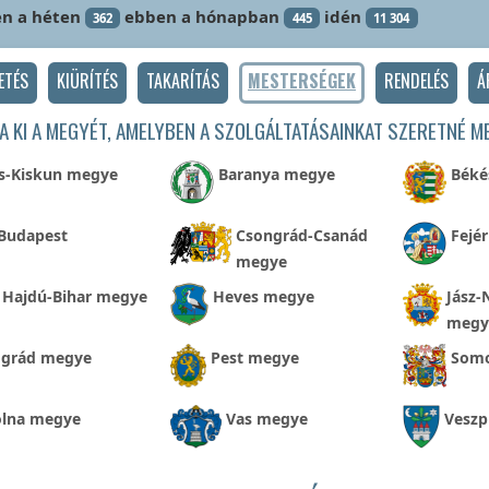
n a héten
ebben a hónapban
idén
362
445
11 304
ETÉS
KIÜRÍTÉS
TAKARÍTÁS
MESTERSÉGEK
RENDELÉS
Á
A KI A MEGYÉT, AMELYBEN A SZOLGÁLTATÁSAINKAT SZERETNÉ M
s-Kiskun megye
Baranya megye
Béké
Budapest
Csongrád-Csanád
Fejé
megye
Hajdú-Bihar megye
Heves megye
Jász-
megy
grád megye
Pest megye
Som
olna megye
Vas megye
Vesz