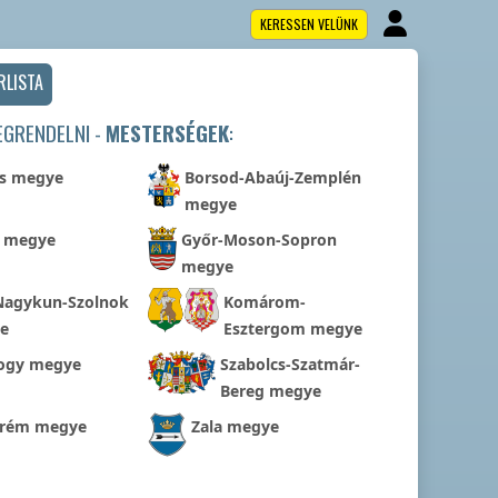
KERESSEN VELÜNK
RLISTA
EGRENDELNI -
MESTERSÉGEK
:
s megye
Borsod-Abaúj-Zemplén
megye
r megye
Győr-Moson-Sopron
megye
Nagykun-Szolnok
Komárom-
e
Esztergom megye
ogy megye
Szabolcs-Szatmár-
Bereg megye
prém megye
Zala megye