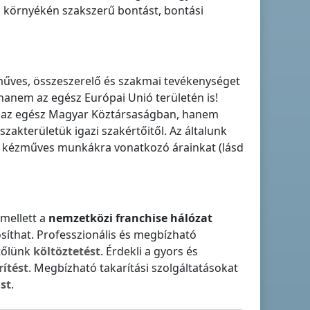
s környékén szakszerű bontást, bontási
űves, összeszerelő és szakmai tevékenységet
 hanem az egész Európai Unió területén is!
k
az egész Magyar Köztársaságban
, hanem
zakterületük igazi szakértőitől. Az általunk
g kézműves munkákra vonatkozó árainkat (lásd
mellett a
nemzetközi franchise hálózat
osíthat. Professzionális és megbízható
 tőlünk
költöztetést
. Érdekli a gyors és
rítést
. Megbízható takarítási szolgáltatásokat
st
.