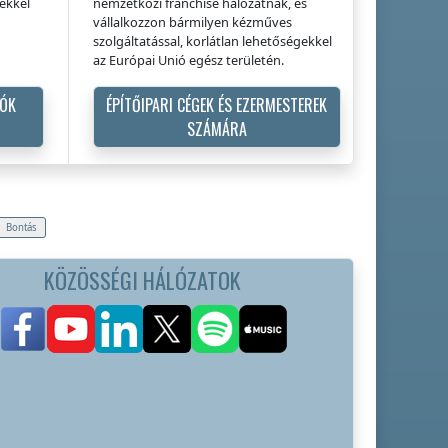
gekkel
nemzetközi franchise hálózatnak, és
vállalkozzon bármilyen kézműves
szolgáltatással, korlátlan lehetőségekkel
az Európai Unió egész területén.
TÓK
ÉPÍTŐIPARI CÉGEK ÉS EZERMESTEREK
SZÁMÁRA
Bontás
KÖZÖSSÉGI HÁLÓZATOK