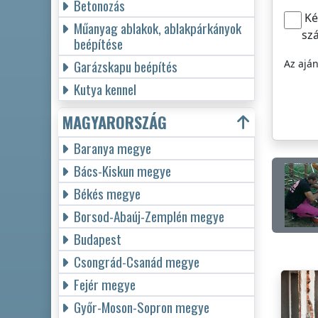
Betonozás
Ké
Műanyag ablakok, ablakpárkányok
sz
beépítése
Garázskapu beépítés
Az ajá
Kutya kennel
MAGYARORSZÁG
Baranya megye
Bács-Kiskun megye
Békés megye
Borsod-Abaúj-Zemplén megye
Budapest
Csongrád-Csanád megye
Fejér megye
Győr-Moson-Sopron megye