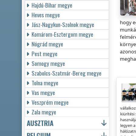
Hajdú-Bihar megye
Heves megye
hogy e
Jász-Nagykun-Szolnok megye
munkáv
Komárom-Esztergom megye
felmér
Nógrád megye
környe
azonos
Pest megye
meghat
Somogy megye
Szabolcs-Szatmár-Bereg megye
Tolna megye
Vas megye
Veszprém megye
vállalkoz
Zala megye
kiürítési
használj
AUSZTRIA
legyen a
hálózat
BELGIUM