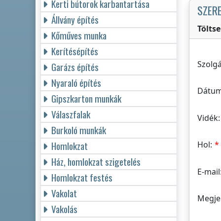
Kerti bútorok karbantartása
SZER
Állvány építés
Tölts
Kőműves munka
Kerítésépítés
Szolgá
Garázs építés
Nyaraló építés
Dátum
Gipszkarton munkák
Válaszfalak
Vidék:
Burkoló munkák
Homlokzat
Hol:
Ház, homlokzat szigetelés
E-mail
Homlokzat festés
Vakolat
Megje
Vakolás