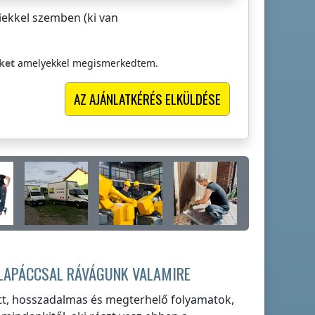
iekkel szemben (ki van
eket
amelyekkel megismerkedtem.
ALAPÁCCSAL RÁVÁGUNK VALAMIRE
tt, hosszadalmas és megterhelő folyamatok,