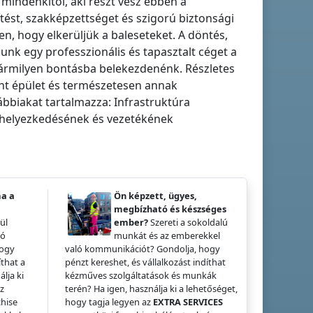
 mindenkitől, aki részt vesz ebben a
ést, szakképzettséget és szigorú biztonsági
n, hogy elkerüljük a baleseteket. A döntés,
nk egy professzionális és tapasztalt céget a
bármilyen bontásba belekezdenénk. Részletes
ánt épület és természetesen annak
ábbiakat tartalmazza: Infrastruktúra
elhelyezkedésének és vezetékének
ma a
Ön képzett, ügyes,
megbízható és készséges
ül
ember?
Szereti a sokoldalú
zó
munkát és az emberekkel
hogy
való kommunikációt? Gondolja, hogy
íthat a
pénzt kereshet, és vállalkozást indíthat
álja ki
kézműves szolgáltatások és munkák
az
terén? Ha igen, használja ki a lehetőséget,
hise
hogy tagja legyen az
EXTRA SERVICES