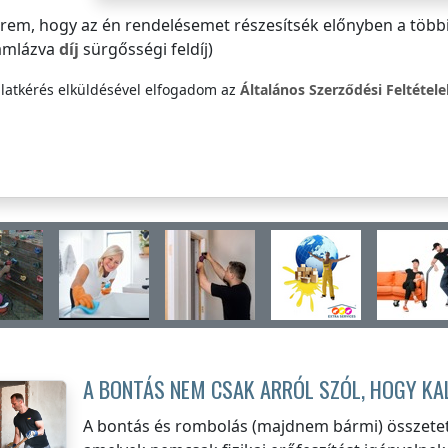
rem, hogy az én rendelésemet részesítsék előnyben a több
ámlázva
díj
sürgősségi feldíj)
nlatkérés elküldésével elfogadom az
Általános Szerződési Feltétel
A BONTÁS NEM CSAK ARRÓL SZÓL, HOGY K
A bontás és rombolás (majdnem bármi) összete