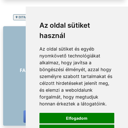
EXTRA SERVICES
Magyarország
Hétvégi házak, nyaralók kiürítése
Az oldal sütiket
HIVATKOZÁSOK
használ
Rólunk
Az oldal sütiket és egyéb
Hogyan kezdődött minden
nyomkövető technológiákat
Árlista
alkalmaz, hogy javítsa a
Általános Szerződési Feltételek
böngészési élményét, azzal hogy
FAQ - megrendelők
FAQ - szolgáltatók
személyre szabott tartalmakat és
Reklám és marketing
célzott hirdetéseket jelenít meg,
Blog
és elemzi a weboldalunk
Kapcsolat
forgalmát, hogy megtudjuk
KÖZÖSSÉGI HÁLÓZATOK
honnan érkeztek a látogatóink.
Elfogadom