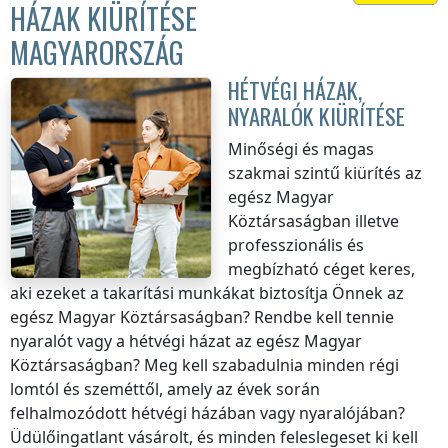
HÁZAK KIÜRÍTÉSE
MAGYARORSZÁG
HÉTVÉGI HÁZAK,
NYARALÓK KIÜRÍTÉSE
Minőségi és magas
szakmai szintű kiürítés
az
egész Magyar
Köztársaságban
illetve
professzionális és
megbízható céget keres,
aki ezeket a takarítási munkákat biztosítja Önnek
az
egész Magyar Köztársaságban
? Rendbe kell tennie
nyaralót vagy a hétvégi házat
az egész Magyar
Köztársaságban
? Meg kell szabadulnia minden régi
lomtól és szeméttől, amely az évek során
felhalmozódott hétvégi házában vagy nyaralójában?
Üdülőingatlant vásárolt, és minden feleslegeset ki kell