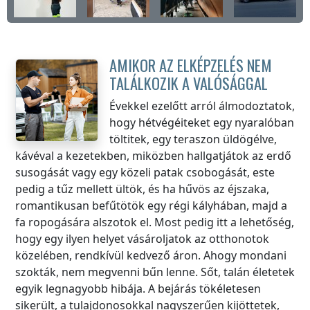
AMIKOR AZ ELKÉPZELÉS NEM
TALÁLKOZIK A VALÓSÁGGAL
Évekkel ezelőtt arról álmodoztatok,
hogy hétvégéiteket egy nyaralóban
töltitek, egy teraszon üldögélve,
kávéval a kezetekben, miközben hallgatjátok az erdő
susogását vagy egy közeli patak csobogását, este
pedig a tűz mellett ültök, és ha hűvös az éjszaka,
romantikusan befűtötök egy régi kályhában, majd a
fa ropogására alszotok el. Most pedig itt a lehetőség,
hogy egy ilyen helyet vásároljatok az otthonotok
közelében, rendkívül kedvező áron. Ahogy mondani
szokták, nem megvenni bűn lenne. Sőt, talán életetek
egyik legnagyobb hibája. A bejárás tökéletesen
sikerült, a tulajdonosokkal nagyszerűen kijöttetek,