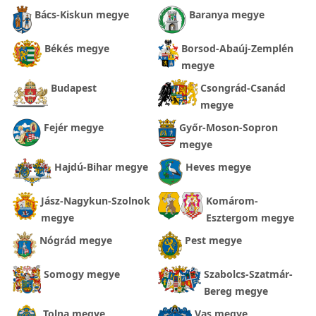
Bács-Kiskun megye
Baranya megye
Békés megye
Borsod-Abaúj-Zemplén
megye
Budapest
Csongrád-Csanád
megye
Fejér megye
Győr-Moson-Sopron
megye
Hajdú-Bihar megye
Heves megye
Jász-Nagykun-Szolnok
Komárom-
megye
Esztergom megye
Nógrád megye
Pest megye
Somogy megye
Szabolcs-Szatmár-
Bereg megye
Tolna megye
Vas megye