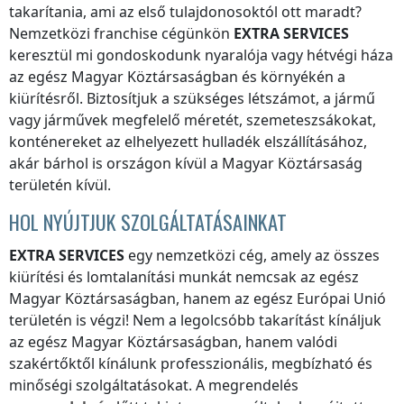
takarítania, ami az első tulajdonosoktól ott maradt?
Nemzetközi franchise cégünkön
EXTRA SERVICES
keresztül mi gondoskodunk nyaralója vagy hétvégi háza
az egész Magyar Köztársaságban
és környékén a
kiürítésről. Biztosítjuk a szükséges létszámot, a jármű
vagy járművek megfelelő méretét, szemeteszsákokat,
konténereket az elhelyezett hulladék elszállításához,
akár bárhol is
országon kívül a Magyar Köztársaság
területén kívül
.
HOL NYÚJTJUK SZOLGÁLTATÁSAINKAT
EXTRA SERVICES
egy nemzetközi cég, amely az összes
kiürítési és lomtalanítási munkát nemcsak
az egész
Magyar Köztársaságban
, hanem az egész Európai Unió
területén is végzi! Nem a legolcsóbb takarítást kínáljuk
az egész Magyar Köztársaságban
, hanem valódi
szakértőktől kínálunk professzionális, megbízható és
minőségi szolgáltatásokat. A megrendelés