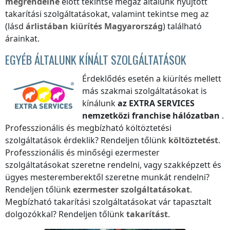
megrendelné
előtt tekintse megaz általunk nyújtott
takarítási szolgáltatásokat, valamint tekintse meg az
(lásd
árlistában
kiürítés
Magyarország
) található
árainkat.
EGYÉB ÁLTALUNK KÍNÁLT SZOLGÁLTATÁSOK
Érdeklődés esetén a kiürítés mellett
más szakmai szolgáltatásokat is
kínálunk
az
EXTRA SERVICES
nemzetközi franchise hálózatban
.
Professzionális és megbízható költöztetési
szolgáltatások érdeklik? Rendeljen tőlünk
költöztetést
.
Professzionális és minőségi ezermester
szolgáltatásokat szeretne rendelni, vagy szakképzett és
ügyes mesteremberektől szeretne munkát rendelni?
Rendeljen tőlünk
ezermester szolgáltatásokat
.
Megbízható takarítási szolgáltatásokat vár tapasztalt
dolgozókkal? Rendeljen tőlünk
takarítást
.