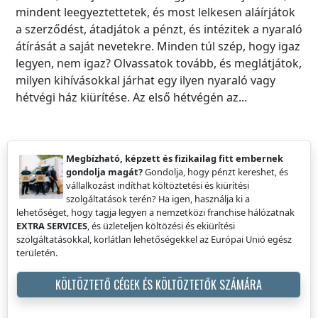
mindent leegyeztettetek, és most lelkesen aláírjátok
a szerződést, átadjátok a pénzt, és intézitek a nyaraló
átírását a saját nevetekre. Minden túl szép, hogy igaz
legyen, nem igaz? Olvassatok tovább, és meglátjátok,
milyen kihívásokkal járhat egy ilyen nyaraló vagy
hétvégi ház kiürítése. Az első hétvégén az...
Megbízható, képzett és fizikailag fitt embernek
gondolja magát?
Gondolja, hogy pénzt kereshet, és
vállalkozást indíthat költöztetési és kiürítési
szolgáltatások terén? Ha igen, használja ki a
lehetőséget, hogy tagja legyen a nemzetközi franchise hálózatnak
EXTRA SERVICES
, és üzleteljen költözési és ekiürítési
szolgáltatásokkal, korlátlan lehetőségekkel az Európai Unió egész
területén.
KÖLTÖZTETŐ CÉGEK ÉS KÖLTÖZTETŐK SZÁMÁRA