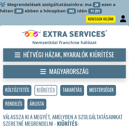
Megrendelések szolgáltatásainkra: ma
ezen a
28
héten
ebben a hónapban
idén
309
392
11 251
KERESSEN VELÜNK
Nemzetközi franchise hálózat
HÉTVÉGI HÁZAK, NYARALÓK KIÜRÍTÉSE
MAGYARORSZÁG
KÖLTÖZTETÉS
KIÜRÍTÉS
TAKARÍTÁS
MESTERSÉGEK
RENDELÉS
ÁRLISTA
VÁLASSZA KI A MEGYÉT, AMELYBEN A SZOLGÁLTATÁSAINKAT
SZERETNÉ MEGRENDELNI -
KIÜRÍTÉS
: