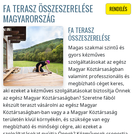
FA TERASZ ÖSSZESZERELÉSE
RENDELÉS
MAGYARORSZÁG
FA TERASZ
ÖSSZESZERELÉSE
Magas szakmai szintű és
gyors kézműves
szolgáltatásokat
az egész
Magyar Köztársaságban
valamint professzionális és
megbízható céget keres,
aki ezeket a kézműves szolgáltatásokat biztosítja Önnek
az egész Magyar Köztársaságban
? Szeretne fából
készült teraszt vásárolni
az egész Magyar
Köztársaságban
-ban vagy a
a Magyar Köztársaság
területén kívül
környékén, és szüksége van egy
megbízható és minőségi cégre, aki ezeket a
szolgáltatásokat nyújtja Önnek? Kézművesek csoportja