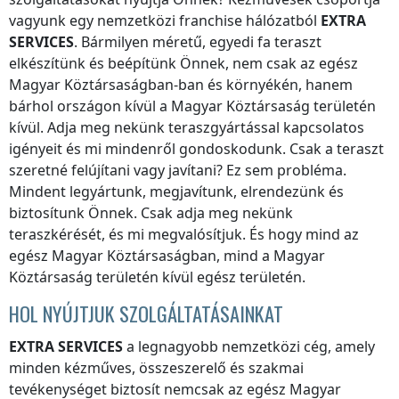
vagyunk egy nemzetközi franchise hálózatból
EXTRA
SERVICES
. Bármilyen méretű, egyedi fa teraszt
elkészítünk és beépítünk Önnek, nem csak
az egész
Magyar Köztársaságban
-ban és környékén, hanem
bárhol
országon kívül a Magyar Köztársaság területén
kívül
. Adja meg nekünk teraszgyártással kapcsolatos
igényeit és mi mindenről gondoskodunk. Csak a teraszt
szeretné felújítani vagy javítani? Ez sem probléma.
Mindent legyártunk, megjavítunk, elrendezünk és
biztosítunk Önnek. Csak adja meg nekünk
teraszkérését, és mi megvalósítjuk. És hogy mind
az
egész Magyar Köztársaságban
, mind
a Magyar
Köztársaság területén kívül
egész területén.
HOL NYÚJTJUK SZOLGÁLTATÁSAINKAT
EXTRA SERVICES
a legnagyobb nemzetközi cég, amely
minden kézműves, összeszerelő és szakmai
tevékenységet biztosít nemcsak
az egész Magyar