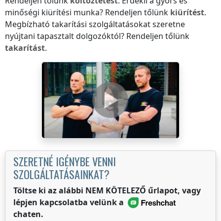
Rendeljen tőlünk
költöztetést
. Érdekli a gyors és
minőségi kiürítési munka? Rendeljen tőlünk
kiürítést
.
Megbízható takarítási szolgáltatásokat szeretne
nyújtani tapasztalt dolgozóktól? Rendeljen tőlünk
takarítást
.
SZERETNÉ IGÉNYBE VENNI
SZOLGÁLTATÁSAINKAT?
Töltse ki az alábbi NEM KÖTELEZŐ űrlapot, vagy
lépjen kapcsolatba velünk a
chaten.