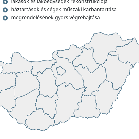
lakások és lakóegységek rekonstrukciója
háztartások és cégek műszaki karbantartása
megrendelésének gyors végrehajtása