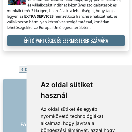
és vállalkozást indíthat kézműves szolgáltatások és
munkák terén? Ha igen, használja ki a lehetőséget, hogy tagja
legyen az
EXTRA SERVICES
nemzetközi franchise hálózatnak, és
vállalkozzon bármilyen kézműves szolgáltatással, korlátlan
lehetőségekkel az Európai Unió egész területén.
ÉPÍTŐIPARI CÉGEK ÉS EZERMESTEREK SZÁMÁRA
EXTRA SERVICES
Magyarország
Fa terasz összeszerelése
HIVATKOZÁSOK
Az oldal sütiket
használ
Rólunk
Hogyan kezdődött minden
Az oldal sütiket és egyéb
Árlista
nyomkövető technológiákat
Általános Szerződési Feltételek
alkalmaz, hogy javítsa a
FAQ - megrendelők
FAQ - szolgáltatók
böngészési élményét, azzal hogy
Reklám és marketing