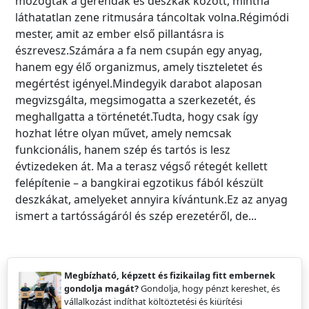
mozogtak a gerendák és deszkák között, mintha
láthatatlan zene ritmusára táncoltak volna.Régimódi
mester, amit az ember első pillantásra is
észrevesz.Számára a fa nem csupán egy anyag,
hanem egy élő organizmus, amely tiszteletet és
megértést igényel.Mindegyik darabot alaposan
megvizsgálta, megsimogatta a szerkezetét, és
meghallgatta a történetét.Tudta, hogy csak így
hozhat létre olyan művet, amely nemcsak
funkcionális, hanem szép és tartós is lesz
évtizedeken át. Ma a terasz végső rétegét kellett
felépítenie – a bangkirai egzotikus fából készült
deszkákat, amelyeket annyira kívántunk.Ez az anyag
ismert a tartósságáról és szép erezetéről, de...
Megbízható, képzett és fizikailag fitt embernek
gondolja magát?
Gondolja, hogy pénzt kereshet, és
vállalkozást indíthat költöztetési és kiürítési