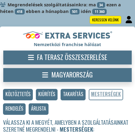
Megrendelések szolgáltatásainkra: ma
ezen a
34
héten
ebben a hónapban
idén
418
501
11 360
KERESSEN VELÜNK
Nemzetközi franchise hálózat
FA TERASZ ÖSSZESZERELÉSE
MAGYARORSZÁG
KÖLTÖZTETÉS
KIÜRÍTÉS
TAKARÍTÁS
MESTERSÉGEK
RENDELÉS
ÁRLISTA
VÁLASSZA KI A MEGYÉT, AMELYBEN A SZOLGÁLTATÁSAINKAT
SZERETNÉ MEGRENDELNI -
MESTERSÉGEK
: