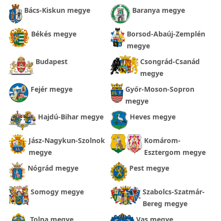
Bács-Kiskun megye
Baranya megye
Békés megye
Borsod-Abaúj-Zemplén
megye
Budapest
Csongrád-Csanád
megye
Fejér megye
Győr-Moson-Sopron
megye
Hajdú-Bihar megye
Heves megye
Jász-Nagykun-Szolnok
Komárom-
megye
Esztergom megye
Nógrád megye
Pest megye
Somogy megye
Szabolcs-Szatmár-
Bereg megye
Tolna megye
Vas megye