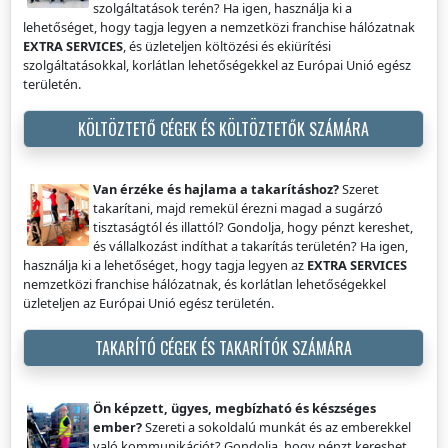
szolgáltatások terén? Ha igen, használja ki a
lehetőséget, hogy tagja legyen a nemzetközi franchise hálózatnak
EXTRA SERVICES
, és üzleteljen költözési és ekiürítési
szolgáltatásokkal, korlátlan lehetőségekkel az Európai Unió egész
területén.
KÖLTÖZTETŐ CÉGEK ÉS KÖLTÖZTETŐK SZÁMÁRA
Van érzéke és hajlama a takarításhoz?
Szeret
takarítani, majd remekül érezni magad a sugárzó
tisztaságtól és illattól? Gondolja, hogy pénzt kereshet,
és vállalkozást indíthat a takarítás területén? Ha igen,
használja ki a lehetőséget, hogy tagja legyen az
EXTRA SERVICES
nemzetközi franchise hálózatnak, és korlátlan lehetőségekkel
üzleteljen az Európai Unió egész területén.
TAKARÍTÓ CÉGEK ÉS TAKARÍTÓK SZÁMÁRA
Ön képzett, ügyes, megbízható és készséges
ember?
Szereti a sokoldalú munkát és az emberekkel
való kommunikációt? Gondolja, hogy pénzt kereshet,