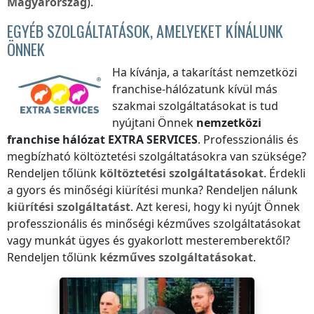
Magyarország
).
EGYÉB SZOLGÁLTATÁSOK, AMELYEKET KÍNÁLUNK
ÖNNEK
Ha kívánja, a takarítást nemzetközi
franchise-hálózatunk kívül más
szakmai szolgáltatásokat is tud
nyújtani Önnek
nemzetközi
franchise hálózat
EXTRA SERVICES
. Professzionális és
megbízható költöztetési szolgáltatásokra van szüksége?
Rendeljen tőlünk
költöztetési szolgáltatásokat
. Érdekli
a gyors és minőségi kiürítési munka? Rendeljen nálunk
kiürítési szolgáltatást
. Azt keresi, hogy ki nyújt Önnek
professzionális és minőségi kézműves szolgáltatásokat
vagy munkát ügyes és gyakorlott mesteremberektől?
Rendeljen tőlünk
kézműves szolgáltatásokat
.