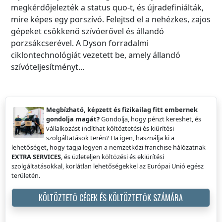
megkérdőjelezték a status quo-t, és újradefiniálták,
mire képes egy porszívó. Felejtsd el a nehézkes, zajos
gépeket csökkenő szívóerővel és állandó
porzsákcserével. A Dyson forradalmi
ciklontechnológiát vezetett be, amely állandó
szívóteljesítményt...
Megbízható, képzett és fizikailag fitt embernek
gondolja magát?
Gondolja, hogy pénzt kereshet, és
vállalkozást indíthat költöztetési és kiürítési
szolgáltatások terén? Ha igen, használja ki a
lehetőséget, hogy tagja legyen a nemzetközi franchise hálózatnak
EXTRA SERVICES
, és üzleteljen költözési és ekiürítési
szolgáltatásokkal, korlátlan lehetőségekkel az Európai Unió egész
területén.
KÖLTÖZTETŐ CÉGEK ÉS KÖLTÖZTETŐK SZÁMÁRA