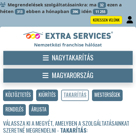
Megrendelések szolgáltatásainkra: ma
ezen a
32
héten
ebben a hónapban
idén
313
396
11 255
KERESSEN VELÜNK
Nemzetközi franchise hálózat
NAGYTAKARÍTÁS
MAGYARORSZÁG
KÖLTÖZTETÉS
KIÜRÍTÉS
TAKARÍTÁS
MESTERSÉGEK
RENDELÉS
ÁRLISTA
VÁLASSZA KI A MEGYÉT, AMELYBEN A SZOLGÁLTATÁSAINKAT
SZERETNÉ MEGRENDELNI -
TAKARÍTÁS
: