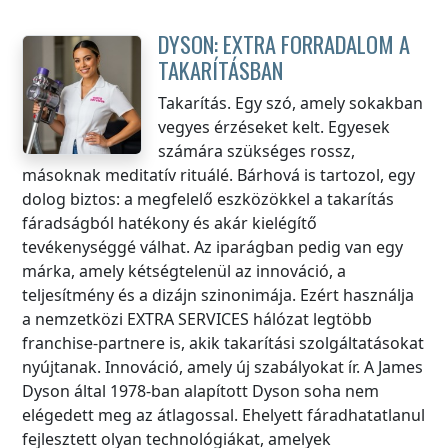
DYSON: EXTRA FORRADALOM A
TAKARÍTÁSBAN
Takarítás. Egy szó, amely sokakban
vegyes érzéseket kelt. Egyesek
számára szükséges rossz,
másoknak meditatív rituálé. Bárhová is tartozol, egy
dolog biztos: a megfelelő eszközökkel a takarítás
fáradságból hatékony és akár kielégítő
tevékenységgé válhat. Az iparágban pedig van egy
márka, amely kétségtelenül az innováció, a
teljesítmény és a dizájn szinonimája. Ezért használja
a nemzetközi EXTRA SERVICES hálózat legtöbb
franchise-partnere is, akik takarítási szolgáltatásokat
nyújtanak. Innováció, amely új szabályokat ír. A James
Dyson által 1978-ban alapított Dyson soha nem
elégedett meg az átlagossal. Ehelyett fáradhatatlanul
fejlesztett olyan technológiákat, amelyek