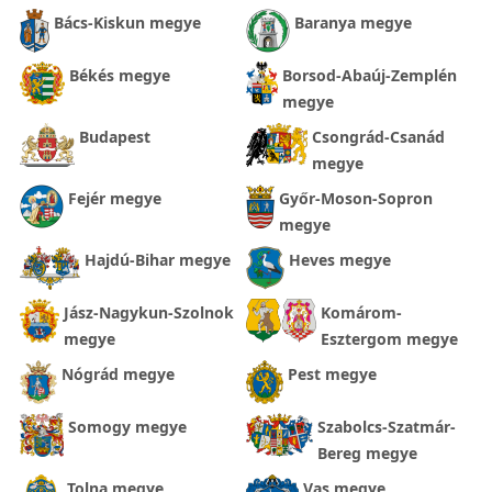
Bács-Kiskun megye
Baranya megye
Békés megye
Borsod-Abaúj-Zemplén
megye
Budapest
Csongrád-Csanád
megye
Fejér megye
Győr-Moson-Sopron
megye
Hajdú-Bihar megye
Heves megye
Jász-Nagykun-Szolnok
Komárom-
megye
Esztergom megye
Nógrád megye
Pest megye
Somogy megye
Szabolcs-Szatmár-
Bereg megye
Tolna megye
Vas megye