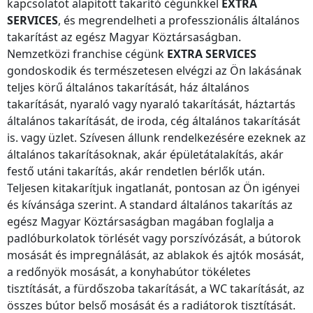
kapcsolatot alapított takarító cégünkkel
EXTRA
SERVICES
, és megrendelheti a professzionális általános
takarítást
az egész Magyar Köztársaságban
.
Nemzetközi franchise cégünk
EXTRA SERVICES
gondoskodik és természetesen elvégzi az Ön lakásának
teljes körű általános takarítását, ház általános
takarítását, nyaraló vagy nyaraló takarítását, háztartás
általános takarítását, de iroda, cég általános takarítását
is. vagy üzlet. Szívesen állunk rendelkezésére ezeknek az
általános takarításoknak, akár épületátalakítás, akár
festő utáni takarítás, akár rendetlen bérlők után.
Teljesen kitakarítjuk ingatlanát, pontosan az Ön igényei
és kívánsága szerint. A standard általános takarítás
az
egész Magyar Köztársaságban
magában foglalja a
padlóburkolatok törlését vagy porszívózását, a bútorok
mosását és impregnálását, az ablakok és ajtók mosását,
a redőnyök mosását, a konyhabútor tökéletes
tisztítását, a fürdőszoba takarítását, a WC takarítását, az
összes bútor belső mosását és a radiátorok tisztítását.