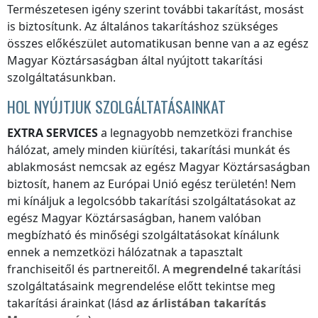
Természetesen igény szerint további takarítást, mosást
is biztosítunk. Az általános takarításhoz szükséges
összes előkészület automatikusan benne van a
az egész
Magyar Köztársaságban
által nyújtott takarítási
szolgáltatásunkban.
HOL NYÚJTJUK SZOLGÁLTATÁSAINKAT
EXTRA SERVICES
a legnagyobb nemzetközi franchise
hálózat, amely minden kiürítési, takarítási munkát és
ablakmosást nemcsak
az egész Magyar Köztársaságban
biztosít, hanem az Európai Unió egész területén! Nem
mi kínáljuk a legolcsóbb takarítási szolgáltatásokat
az
egész Magyar Köztársaságban
, hanem valóban
megbízható és minőségi szolgáltatásokat kínálunk
ennek a nemzetközi hálózatnak a tapasztalt
franchiseitől és partnereitől. A
megrendelné
takarítási
szolgáltatásaink megrendelése előtt tekintse meg
takarítási árainkat (lásd
az árlistában
takarítás