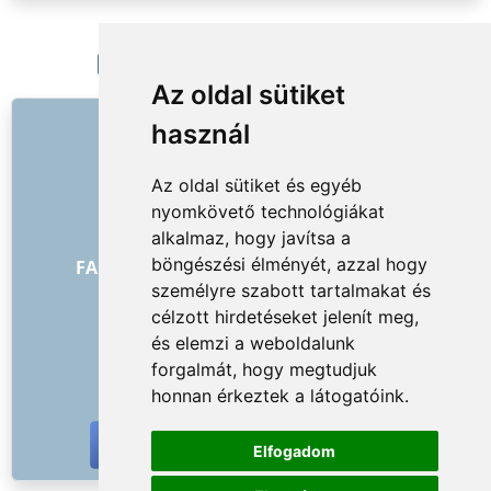
EXTRA SERVICES
Magyarország
Nagytakarítás
Az oldal sütiket
HIVATKOZÁSOK
használ
Rólunk
Az oldal sütiket és egyéb
Hogyan kezdődött minden
nyomkövető technológiákat
Árlista
alkalmaz, hogy javítsa a
Általános Szerződési Feltételek
böngészési élményét, azzal hogy
FAQ - megrendelők
FAQ - szolgáltatók
személyre szabott tartalmakat és
Reklám és marketing
célzott hirdetéseket jelenít meg,
Blog
és elemzi a weboldalunk
Kapcsolat
forgalmát, hogy megtudjuk
KÖZÖSSÉGI HÁLÓZATOK
honnan érkeztek a látogatóink.
Elfogadom