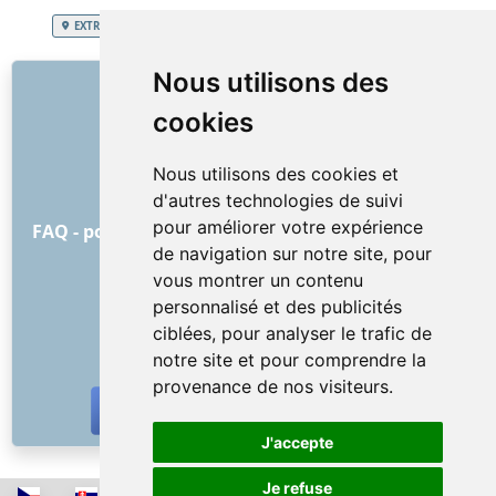
EXTRA SERVICES
Grand-Duché de Luxembourg
Déménagement
LIENS
Nous utilisons des
cookies
À propos de nous
Comment tout a commencé
Nous utilisons des cookies et
Liste de prix
d'autres technologies de suivi
Conditions Générales
pour améliorer votre expérience
FAQ - pour les clients
FAQ - pour les prestataires
de navigation sur notre site, pour
Publicité et marketing
vous montrer un contenu
Blog
personnalisé et des publicités
Contact
ciblées, pour analyser le trafic de
RÉSEAUX SOCIAUX
notre site et pour comprendre la
provenance de nos visiteurs.
J'accepte
Je refuse