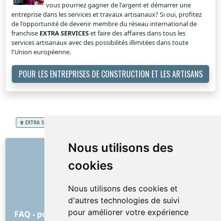
vous pourriez gagner de l'argent et démarrer une
entreprise dans les services et travaux artisanaux? Si oui, profitez
de l'opportunité de devenir membre du réseau international de
franchise
EXTRA SERVICES
et faire des affaires dans tous les
services artisanaux avec des possibilités illimitées dans toute
l'Union européenne.
POUR LES ENTREPRISES DE CONSTRUCTION ET LES ARTISANS
EXTRA SERVICES
Grand-Duché de Luxembourg
Nettoyage, lavage auto
LIENS
Nous utilisons des
cookies
À propos de nous
Comment tout a commencé
Nous utilisons des cookies et
Liste de prix
d'autres technologies de suivi
Conditions Générales
pour améliorer votre expérience
FAQ - pour les clients
FAQ - pour les prestataires