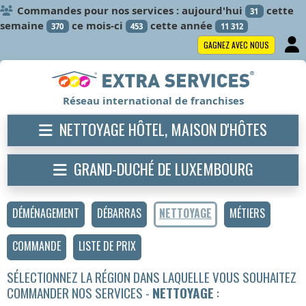
Commandes pour nos services : aujourd'hui
cette
31
semaine
ce mois-ci
cette année
370
453
11 312
GAGNEZ AVEC NOUS
Réseau international de franchises
NETTOYAGE HÔTEL, MAISON D'HÔTES
GRAND-DUCHÉ DE LUXEMBOURG
DÉMÉNAGEMENT
DÉBARRAS
NETTOYAGE
MÉTIERS
COMMANDE
LISTE DE PRIX
SÉLECTIONNEZ LA RÉGION DANS LAQUELLE VOUS SOUHAITEZ
COMMANDER NOS SERVICES -
NETTOYAGE
: