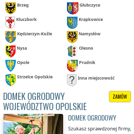
Brzeg
Głubczyce
Kluczbork
Krapkowice
Kędzierzyn-Koźle
Namysłów
Nysa
Olesno
Opole
Prudnik
Strzelce Opolskie
Inna miejscowość
DOMEK OGRODOWY
ZAMÓW
WOJEWÓDZTWO OPOLSKIE
DOMEK OGRODOWY
Szukasz sprawdzonej firmy,