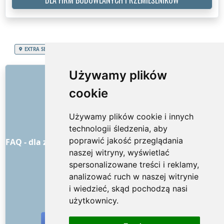
EXTRA SERVICES
Polska
Województwo opolskie
Domek ogrodowy
LINKI
Używamy plików
cookie
O nas
Jak to wszystko się zaczęło
Używamy plików cookie i innych
Cennik
technologii śledzenia, aby
Ogólne warunki handlowe
poprawić jakość przeglądania
FAQ - dla zamawiających
FAQ - dla dostawców usług
naszej witryny, wyświetlać
Reklama i marketing
spersonalizowane treści i reklamy,
Blog
analizować ruch w naszej witrynie
Kontakt
i wiedzieć, skąd pochodzą nasi
MEDIA SPOŁECZNOŚCIOWE
użytkownicy.