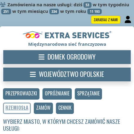
Zamówienia na nasze usługi: dziś
w tym tygodniu
53
w tym miesiącu
w tym roku
251
334
11 193
ZARABIAJ Z NAMI
Międzynarodowa sieć franczyzowa
DOMEK OGRODOWY
WOJEWÓDZTWO OPOLSKIE
PRZEPROWADZKI
OPRÓŻNIANIE
SPRZĄTANIE
RZEMIOSŁA
ZAMÓW
CENNIK
WYBIERZ MIASTO, W KTÓRYM CHCESZ ZAMÓWIĆ NASZE
USŁUGI: