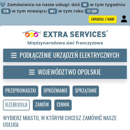
Zamówienia na nasze usługi: dziś
w tym tygodniu
39
w tym miesiącu
w tym roku
378
461
11 320
ZARABIAJ Z NAMI
Międzynarodowa sieć franczyzowa
PODŁĄCZENIE URZĄDZEŃ ELEKTRYCZNYCH
WOJEWÓDZTWO OPOLSKIE
PRZEPROWADZKI
OPRÓŻNIANIE
SPRZĄTANIE
RZEMIOSŁA
ZAMÓW
CENNIK
WYBIERZ MIASTO, W KTÓRYM CHCESZ ZAMÓWIĆ NASZE
USŁUGI: