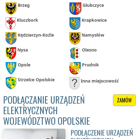
Brzeg
Głubczyce
Kluczbork
Krapkowice
Kędzierzyn-Koźle
Namysłów
Nysa
Olesno
Opole
Prudnik
Strzelce Opolskie
Inna miejscowość
PODŁĄCZANIE URZĄDZEŃ
ZAMÓW
ELEKTRYCZNYCH
WOJEWÓDZTWO OPOLSKIE
PODŁĄCZENIE URZĄDZEŃ