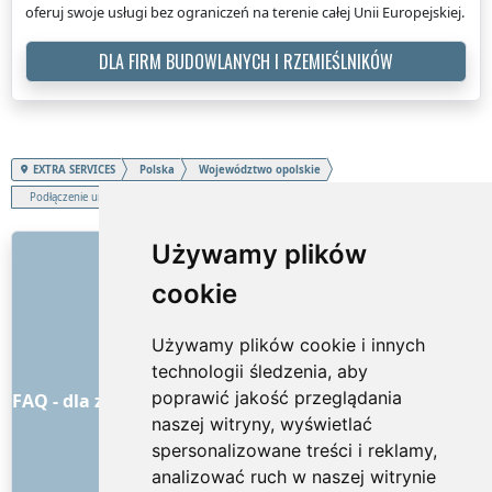
oferuj swoje usługi bez ograniczeń na terenie całej Unii Europejskiej.
DLA FIRM BUDOWLANYCH I RZEMIEŚLNIKÓW
EXTRA SERVICES
Polska
Województwo opolskie
Podłączenie urządzeń elektrycznych
LINKI
Używamy plików
cookie
O nas
Jak to wszystko się zaczęło
Używamy plików cookie i innych
Cennik
technologii śledzenia, aby
Ogólne warunki handlowe
poprawić jakość przeglądania
FAQ - dla zamawiających
FAQ - dla dostawców usług
naszej witryny, wyświetlać
Reklama i marketing
spersonalizowane treści i reklamy,
Blog
analizować ruch w naszej witrynie
Kontakt