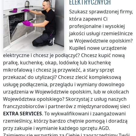
ELEKTRYCZNYCH
Szukasz sprawdzonej firmy,
która zapewni Ci
profesjonalne i wysokiej
jakości usługi rzemieślnicze
w Województwie opolskim
?
Kupiłeś nowe urządzenie
elektryczne i chcesz je podłączyć? Chcesz kupić nową
pralkę, kuchenkę, okap, lodówkę lub kuchenkę
mikrofalową i chcesz ją przywieźć, a stary sprzęt
przekazać do utylizacji? Chcesz zlecić kompleksową
usługę podłączenia, przeglądu i wymiany dowolnego
urządzenia
w Województwie opolskim
, lub w okolicach
Województwa opolskiego
? Skorzystaj z usług naszych
franczyzobiorców i partnerów z międzynarodowej sieci
EXTRA SERVICES
. To wykwalifikowani i zaangażowani
rzemieślnicy, którzy bardzo chętnie pomogą i doradzą
przy zakupie i wymianie każdego sprzętu AGD.
Zajmiemy się wszystkim za Ciebie i zaoszczędzimy Twój