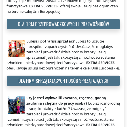
skorzystaj z możliwości zostania członkiem międzynarodowej sieci
franczyzowej
EXTRA SERVICES
i oferuj swoje usługi bez ograniczeń
na terenie całej Unii Europejskiej.
DLA FIRM PRZEPROWADZKOWYCH I PRZEWOŹNIKÓW
Lubisz i potrafisz sprzątać?
Lubisz to uczucie
porządku i zapach czystości? Uważasz, że mogłabyś
zarabiać i prowadzić działalność w branży usług
sprzątania? Jeśli tak, skorzystaj z możliwości zostania
członkiem międzynarodowej sieci franczyzowej
EXTRA SERVICES
i
oferuj swoje usługi bez ograniczeń na terenie całej Unii Europejskiej.
DLA FIRM SPRZĄTAJĄCYCH I OSÓB SPRZĄTAJĄCYCH
Czy jesteś wykwalifikowaną, zręczną, godną
zaufania i chętną do pracy osobą?
Lubisz różnorodną
pracę i kontakty z ludźmi? Uważasz, że mógłbyś
zarabiać i prowadzić działalność w branży usług
rzemieślniczych i prac? Jeśli tak, skorzystaj z możliwości zostania
członkiem międzynarodowej sieci franczyzowej
EXTRA SERVICES
i