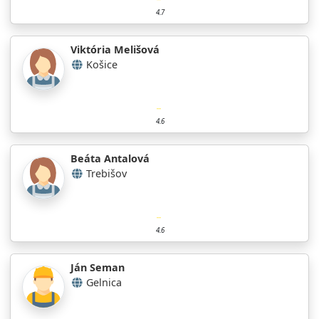
4.7
Viktória Melišová
Košice
4.6
Beáta Antalová
Trebišov
4.6
Ján Seman
Gelnica