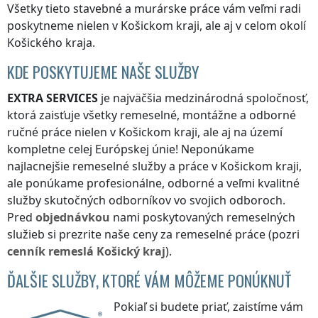
Všetky tieto stavebné a murárske práce vám veľmi radi
poskytneme nielen
v Košickom kraji
, ale aj v celom okolí
Košického kraja
.
KDE POSKYTUJEME NAŠE SLUŽBY
EXTRA SERVICES
je najväčšia medzinárodná spoločnosť,
ktorá zaisťuje všetky remeselné, montážne a odborné
ručné práce nielen
v Košickom kraji
, ale aj na území
kompletne celej Európskej únie! Neponúkame
najlacnejšie remeselné služby a práce
v Košickom kraji
,
ale ponúkame profesionálne, odborné a veľmi kvalitné
služby skutočných odborníkov vo svojich odboroch.
Pred
objednávkou
nami poskytovaných remeselných
služieb si prezrite naše ceny za remeselné práce (pozri
cenník
remeslá
Košický kraj
).
ĎALŠIE SLUŽBY, KTORÉ VÁM MÔŽEME PONÚKNUŤ
Pokiaľ si budete priať, zaistíme vám