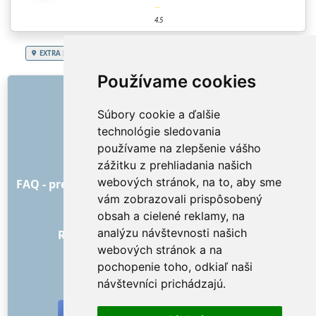
4.5
EXTRA SERVICES
Slovenská republika
Košický kraj
Stavba chaty
Používame cookies
ODKAZY
Súbory cookie a ďalšie
O nás
technológie sledovania
Ako to všetko začalo
používame na zlepšenie vášho
Cenník
zážitku z prehliadania našich
Všeobecné obchodné podmienky
webových stránok, na to, aby sme
FAQ - pre objednávateľa
FAQ - pre poskytovateľov
vám zobrazovali prispôsobený
Reklama a marketing
obsah a cielené reklamy, na
Blog
analýzu návštevnosti našich
Recenzie objednávok s hodnotením
webových stránok a na
Kontakt
pochopenie toho, odkiaľ naši
SOCIÁLNE SIETE
návštevníci prichádzajú.