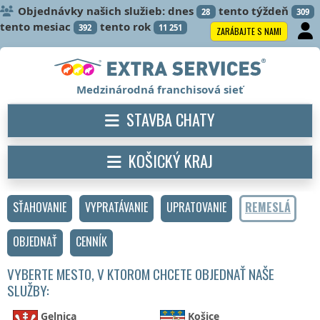
Objednávky našich služieb: dnes
tento týždeň
28
309
tento mesiac
tento rok
392
11 251
ZARÁBAJTE S NAMI
Medzinárodná franchisová sieť
STAVBA CHATY
KOŠICKÝ KRAJ
SŤAHOVANIE
VYPRATÁVANIE
UPRATOVANIE
REMESLÁ
OBJEDNAŤ
CENNÍK
VYBERTE MESTO, V KTOROM CHCETE OBJEDNAŤ NAŠE
SLUŽBY:
Gelnica
Košice