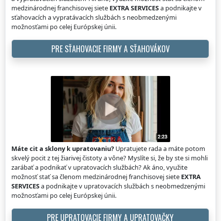
medzinárodnej franchisovej siete
EXTRA SERVICES
a podnikajte v
sťahovacích a vypratávacích službách s neobmedzenými
možnosťami po celej Európskej únii.
PRE SŤAHOVACIE FIRMY A SŤAHOVÁKOV
Máte cit a sklony k upratovaniu?
Upratujete rada a máte potom
skvelý pocit z tej žiarivej čistoty a vône? Myslíte si, že by ste si mohli
zarábať a podnikať v upratovacích službách? Ak áno, využite
možnosť stať sa členom medzinárodnej franchisovej siete
EXTRA
SERVICES
a podnikajte v upratovacích službách s neobmedzenými
možnosťami po celej Európskej únii.
PRE UPRATOVACIE FIRMY A UPRATOVAČKY