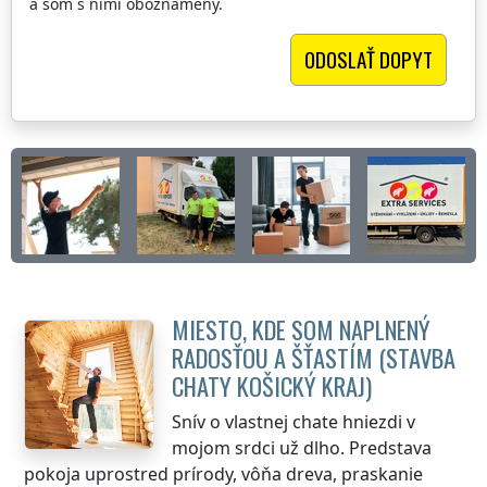
a som s nimi oboznámený.
MIESTO, KDE SOM NAPLNENÝ
RADOSŤOU A ŠŤASTÍM (STAVBA
CHATY
KOŠICKÝ KRAJ
)
Snív o vlastnej chate hniezdi v
mojom srdci už dlho. Predstava
pokoja uprostred prírody, vôňa dreva, praskanie