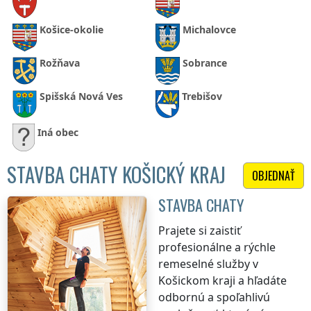
Košice-okolie
Michalovce
Rožňava
Sobrance
Spišská Nová Ves
Trebišov
Iná obec
STAVBA CHATY KOŠICKÝ KRAJ
OBJEDNAŤ
STAVBA CHATY
Prajete si zaistiť
profesionálne a rýchle
remeselné služby
v
Košickom kraji
a hľadáte
odbornú a spoľahlivú