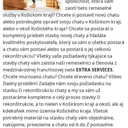
spoločnosť, ktorá vám
zaistí tieto remeselné
služby
v Košickom kraji
? Chcete si postaviť novú chatu
alebo potrebujete opraviť svoju chatu
v Košickom kraji
,
alebo v okolí
Košického kraja
? Chcete sa postarať o
kompletný priebeh stavby novej chaty a hľadáte
kvalitného poskytovateľa, ktorý sa vám o všetko postará
a chatu vám postaví alebo sa postará o jej celkovú
rekonštrukciu? Všetky vaše požiadavky týkajúce sa
stavby chaty vám zaistia naši remeselníci a členovia z
medzinárodnej franchisovej siete
EXTRA SERVICES
.
Chcete murovanú chatu? Chcete drevenú chatu? Vôbec
žiadny problém! Zadajte nám svoju požiadavku na
stavbu či rekonštrukciu chaty a my sa vám už
postaráme kompletne o celý proces stavby či
rekonštrukcie, a to nielen
v Košickom kraji
a okolí, ale aj
kdekoľvek
mimo územia Košického kraja
. Všetok
potrebný materiál na stavbu chaty vám objednáme,
nakúpime, privezieme a chatu od A do Z postavíme.