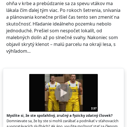
ohňa v krbe a prebúdzanie sa za spevu vtákov ma
lákala čím ďalej tým viac. Po rokoch šetrenia, snívania
a plánovania konečne prišiel čas tento sen zmeniť na
skutočnosť. Hľadanie ideálneho pozemku nebolo
jednoduché. Prešiel som nespočet lokalít, od
malebných dolín až po slnečné svahy. Nakoniec som
objavil skrytý klenot – malú parcelu na okraji lesa, s
výhľadom...
Myslíte si, že ste spoľahlivý, zručný a fyzicky zdatný človek?
Domnievate sa, že by ste si mohli zarábať a podnikať v sťahovacích
a vypratávacích službách? Ak áno, využite možnosť stať sa členom