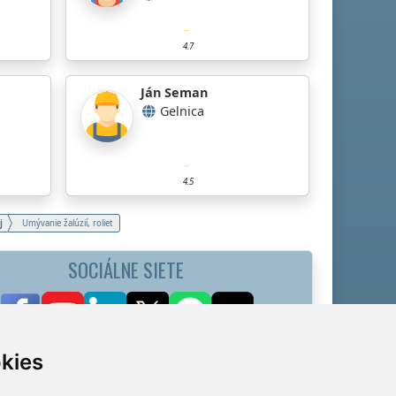
4.7
Ján Seman
Gelnica
4.5
j
Umývanie žalúzií, roliet
SOCIÁLNE SIETE
kies