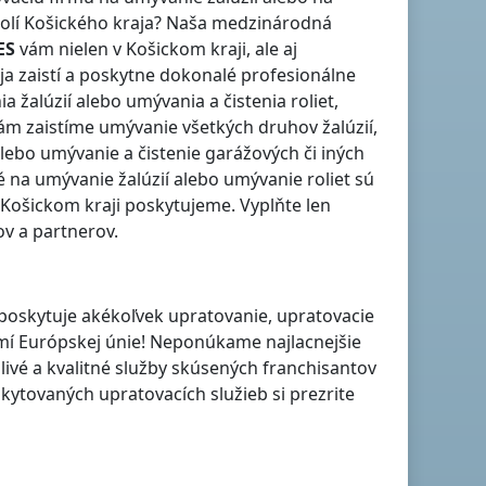
kolí
Košického kraja
? Naša medzinárodná
ES
vám nielen
v Košickom kraji
, ale aj
ja
zaistí a poskytne dokonalé profesionálne
a žalúzií alebo umývania a čistenia roliet,
m zaistíme umývanie všetkých druhov žalúzií,
lebo umývanie a čistenie garážových či iných
 na umývanie žalúzií alebo umývanie roliet sú
 Košickom kraji
poskytujeme. Vyplňte len
ov a partnerov.
 poskytuje akékoľvek upratovanie, upratovacie
emí Európskej únie! Neponúkame najlacnejšie
ivé a kvalitné služby skúsených franchisantov
ytovaných upratovacích služieb si prezrite