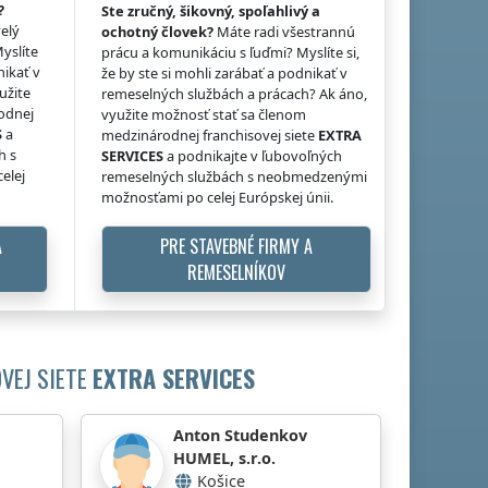
?
Ste zručný, šikovný, spoľahlivý a
elý
ochotný človek?
Máte radi všestrannú
Myslíte
prácu a komunikáciu s ľuďmi? Myslíte si,
nikať v
že by ste si mohli zarábať a podnikať v
užite
remeselných službách a prácach? Ak áno,
odnej
využite možnosť stať sa členom
S
a
medzinárodnej franchisovej siete
EXTRA
h s
SERVICES
a podnikajte v ľubovoľných
elej
remeselných službách s neobmedzenými
možnosťami po celej Európskej únii.
A
PRE STAVEBNÉ FIRMY A
REMESELNÍKOV
VEJ SIETE
EXTRA SERVICES
Anton Studenkov
HUMEL, s.r.o.
Košice