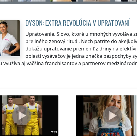
DYSON: EXTRA REVOLÚCIA V UPRATOVANÍ
Upratovanie. Slovo, ktoré u mnohých vyvoláva zm
pre iného zenový rituál. Nech patríte do akejkoľv
dokážu upratovanie premeniť z driny na efektív
oblasti vysávačov je jedna značka bezpochyby s
ju využíva aj väčšina franchisantov a partnerov medzinárodn