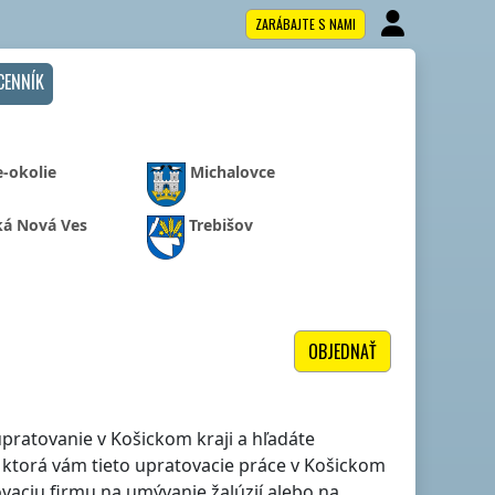
ZARÁBAJTE S NAMI
CENNÍK
e-okolie
Michalovce
ká Nová Ves
Trebišov
OBJEDNAŤ
 upratovanie
v Košickom kraji
a hľadáte
 ktorá vám tieto upratovacie práce
v Košickom
vaciu firmu na umývanie žalúzií alebo na