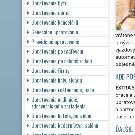
Upratovanie bytu
Upratovanie domu
Upratovanie kancelárií
Generálne upratovanie
vrátane 
Pravidelné upratovanie
umývanie
vjazdový
Upratovanie po maľovaní
automati
Upratovanie po rekonštrukcii
objedná
Upratovanie firmy
KDE PO
Upratovanie haly, skladu
EXTRA S
Upratovanie reštaurácie, baru
práce a 
Upratovanie ordinácie,
upratova
zdravotníckeho zariadenia
a partne
Upratovanie hotela, penziónu
naše cen
Upratovanie kaderníctva, salónu
ĎALŠIE
Upratovanie domácnosti