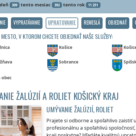
ždeň
tento mesiac
tento rok
309
392
11 251
NIE
VYPRATÁVANIE
UPRATOVANIE
REMESLÁ
OBJEDNAŤ
 MESTO, V KTOROM CHCETE OBJEDNAŤ NAŠE SLUŽBY:
lnica
Košice
Košic
žňava
Sobrance
Spišs
á obec
NIE ŽALÚZIÍ A ROLIET KOŠICKÝ KRAJ
UMÝVANIE ŽALÚZIÍ, ROLIET
Prajete si odborne a spoľahlivo zaistiť
profesionálnu a spoľahlivú spoločnosť,
kraji
poskytne? Hľadáte kvalitnú uprato