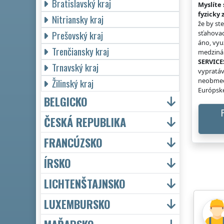
Bratislavský kraj
Myslíte 
fyzicky 
Nitriansky kraj
že by st
Prešovský kraj
sťahovac
áno, vyu
Trenčiansky kraj
medzinár
SERVICE
Trnavský kraj
vypratáv
neobmed
Žilinský kraj
Európske
BELGICKO
ČESKÁ REPUBLIKA
FRANCÚZSKO
ÍRSKO
LICHTENŠTAJNSKO
LUXEMBURSKO