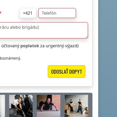
e účtovaný
poplatok
za urgentný výjazd)
oboznámený.