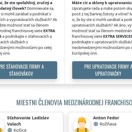
si, že ste spoľahlivý, zručný a
Máte cit a sklony k upratovaniu
zdatný človek?
Domnievate sa,
Upratujete rada a máte potom skv
e si mohli zarábať a podnikať v
pocit z tej žiarivej čistoty a vône? 
ích a vypratávacích službách? Ak
si, že by ste si mohli zarábať a pod
žite možnosť stať sa členom
upratovacích službách? Ak áno, vy
odnej franchisovej siete
EXTRA
možnosť stať sa členom medzinár
S
a podnikajte v sťahovacích a
franchisovej siete
EXTRA SERVICE
acích službách s
podnikajte v upratovacích službác
zenými možnosťami po celej
neobmedzenými možnosťami po c
j únii.
Európskej únii.
PRE SŤAHOVACIE FIRMY A
PRE UPRATOVACIE FIRMY 
SŤAHOVÁKOV
UPRATOVAČKY
MIESTNI ČLENOVIA MEDZINÁRODNEJ FRANCHISO
Sťahovanie Ladislav
Anton Fedor
Valach
Rožňava
Košice