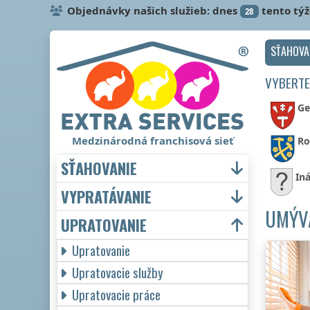
Objednávky našich služieb: dnes
tento tý
28
SŤAHOVA
VYBERTE
Ge
Medzinárodná franchisová sieť
Ro
SŤAHOVANIE
In
VYPRATÁVANIE
UMÝVA
UPRATOVANIE
Upratovanie
Upratovacie služby
Upratovacie práce