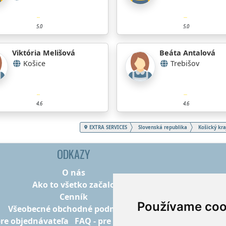
5.0
5.0
Viktória Melišová
Beáta Antalová
Košice
Trebišov
4.6
4.6
EXTRA SERVICES
Slovenská republika
Košický kra
ODKAZY
O nás
Ako to všetko začalo
Cenník
Používame coo
Všeobecné obchodné podmienky
pre objednávateľa
FAQ - pre poskytovateľov