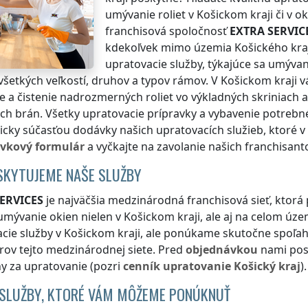
umývanie roliet
v Košickom kraji
či v o
franchisová spoločnosť
EXTRA SERVIC
kdekoľvek
mimo územia Košického kra
upratovacie služby, týkajúce sa umývani
všetkých veľkostí, druhov a typov rámov.
V Košickom kraji
vá
 a čistenie nadrozmerných roliet vo výkladných skriniach a
ch brán. Všetky upratovacie prípravky a vybavenie potrebné
cky súčasťou dodávky našich upratovacích služieb, ktoré
v
vkový formulár
a vyčkajte na zavolanie našich franchisant
SKYTUJEME NAŠE SLUŽBY
ERVICES
je najväčšia medzinárodná franchisová sieť, ktorá
umývanie okien nielen
v Košickom kraji
, ale aj na celom úz
cie služby
v Košickom kraji
, ale ponúkame skutočne spoľahl
rov tejto medzinárodnej siete. Pred
objednávkou
nami posk
y za upratovanie (pozri
cenník
upratovanie
Košický kraj
).
 SLUŽBY, KTORÉ VÁM MÔŽEME PONÚKNUŤ