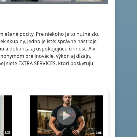
iešané pocity. Pre niekoho je to nutné zlo,
ek skupiny, jedno je isté: správne nástroje
nu a dokonca aj uspokojujúcu činnosť. A v
ynonymom pre inovácie, výkon aj dizajn.
ej siete EXTRA SERVICES, ktorí poskytujú