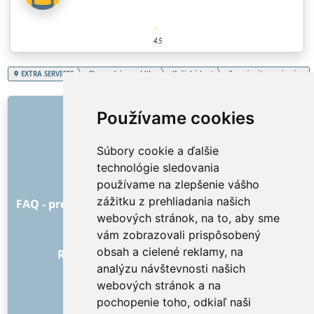
4.5
EXTRA SERVICES
Slovenská republika
Košický kraj
Zemné, výkopové práce
ODKAZY
Používame cookies
O nás
Súbory cookie a ďalšie
Ako to všetko začalo
technológie sledovania
Cenník
používame na zlepšenie vášho
Všeobecné obchodné podmienky
zážitku z prehliadania našich
FAQ - pre objednávateľa
FAQ - pre poskytovateľov
webových stránok, na to, aby sme
Reklama a marketing
vám zobrazovali prispôsobený
Blog
obsah a cielené reklamy, na
Recenzie objednávok s hodnotením
analýzu návštevnosti našich
Kontakt
webových stránok a na
SOCIÁLNE SIETE
pochopenie toho, odkiaľ naši