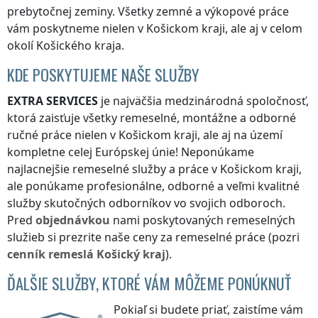
prebytočnej zeminy. Všetky zemné a výkopové práce
vám poskytneme nielen
v Košickom kraji
, ale aj v celom
okolí
Košického kraja
.
KDE POSKYTUJEME NAŠE SLUŽBY
EXTRA SERVICES
je najväčšia medzinárodná spoločnosť,
ktorá zaisťuje všetky remeselné, montážne a odborné
ručné práce nielen
v Košickom kraji
, ale aj na území
kompletne celej Európskej únie! Neponúkame
najlacnejšie remeselné služby a práce
v Košickom kraji
,
ale ponúkame profesionálne, odborné a veľmi kvalitné
služby skutočných odborníkov vo svojich odboroch.
Pred
objednávkou
nami poskytovaných remeselných
služieb si prezrite naše ceny za remeselné práce (pozri
cenník
remeslá
Košický kraj
).
ĎALŠIE SLUŽBY, KTORÉ VÁM MÔŽEME PONÚKNUŤ
Pokiaľ si budete priať, zaistíme vám