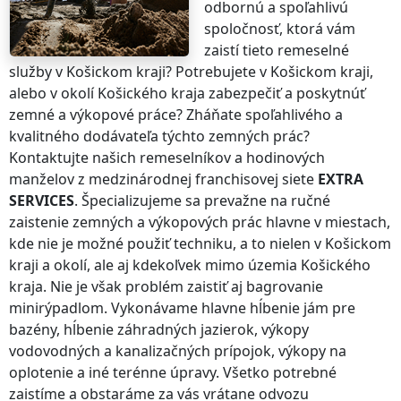
odbornú a spoľahlivú
spoločnosť, ktorá vám
zaistí tieto remeselné
služby
v Košickom kraji
? Potrebujete
v Košickom kraji
,
alebo v okolí
Košického kraja
zabezpečiť a poskytnúť
zemné a výkopové práce? Zháňate spoľahlivého a
kvalitného dodávateľa týchto zemných prác?
Kontaktujte našich remeselníkov a hodinových
manželov z medzinárodnej franchisovej siete
EXTRA
SERVICES
. Špecializujeme sa prevažne na ručné
zaistenie zemných a výkopových prác hlavne v miestach,
kde nie je možné použiť techniku, a to nielen
v Košickom
kraji
a okolí, ale aj kdekoľvek
mimo územia Košického
kraja
. Nie je však problém zaistiť aj bagrovanie
minirýpadlom. Vykonávame hlavne hĺbenie jám pre
bazény, hĺbenie záhradných jazierok, výkopy
vodovodných a kanalizačných prípojok, výkopy na
oplotenie a iné terénne úpravy. Všetko potrebné
zaistíme a obstaráme za vás vrátane odvozu