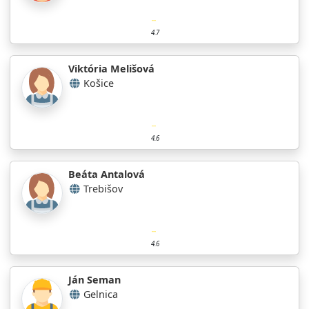
4.7
Viktória Melišová
Košice
4.6
Beáta Antalová
Trebišov
4.6
Ján Seman
Gelnica