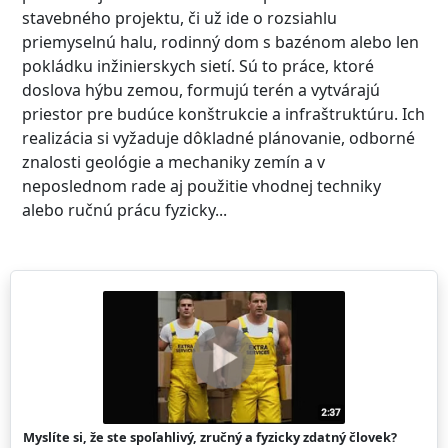
stavebného projektu, či už ide o rozsiahlu
priemyselnú halu, rodinný dom s bazénom alebo len
pokládku inžinierskych sietí. Sú to práce, ktoré
doslova hýbu zemou, formujú terén a vytvárajú
priestor pre budúce konštrukcie a infraštruktúru. Ich
realizácia si vyžaduje dôkladné plánovanie, odborné
znalosti geológie a mechaniky zemín a v
neposlednom rade aj použitie vhodnej techniky
alebo ručnú prácu fyzicky...
Myslíte si, že ste spoľahlivý, zručný a fyzicky zdatný človek?