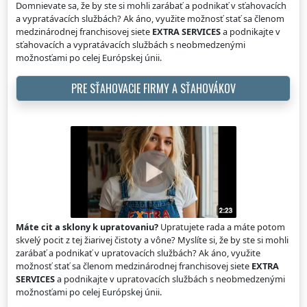
Domnievate sa, že by ste si mohli zarábať a podnikať v sťahovacích
a vypratávacích službách? Ak áno, využite možnosť stať sa členom
medzinárodnej franchisovej siete
EXTRA SERVICES
a podnikajte v
sťahovacích a vypratávacích službách s neobmedzenými
možnosťami po celej Európskej únii.
PRE SŤAHOVACIE FIRMY A SŤAHOVÁKOV
Máte cit a sklony k upratovaniu?
Upratujete rada a máte potom
skvelý pocit z tej žiarivej čistoty a vône? Myslíte si, že by ste si mohli
zarábať a podnikať v upratovacích službách? Ak áno, využite
možnosť stať sa členom medzinárodnej franchisovej siete
EXTRA
SERVICES
a podnikajte v upratovacích službách s neobmedzenými
možnosťami po celej Európskej únii.