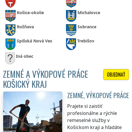
Košice-okolie
Michalovce
Rožňava
Sobrance
Spišská Nová Ves
Trebišov
Iná obec
ZEMNÉ A VÝKOPOVÉ PRÁCE
OBJEDNAŤ
KOŠICKÝ KRAJ
ZEMNÉ, VÝKOPOVÉ PRÁCE
Prajete si zaistiť
profesionálne a rýchle
remeselné služby
v
Košickom kraji
a hľadáte