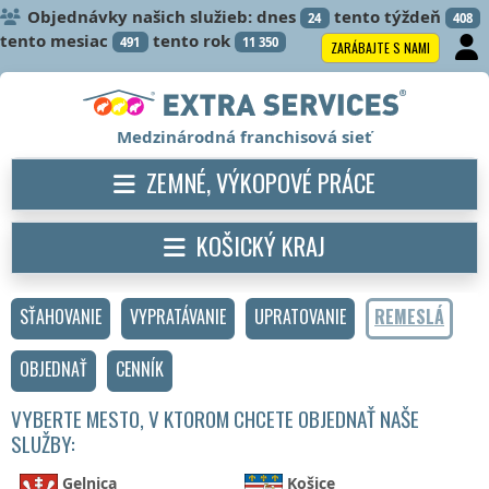
Objednávky našich služieb: dnes
tento týždeň
24
408
tento mesiac
tento rok
491
11 350
ZARÁBAJTE S NAMI
Medzinárodná franchisová sieť
ZEMNÉ, VÝKOPOVÉ PRÁCE
KOŠICKÝ KRAJ
SŤAHOVANIE
VYPRATÁVANIE
UPRATOVANIE
REMESLÁ
OBJEDNAŤ
CENNÍK
VYBERTE MESTO, V KTOROM CHCETE OBJEDNAŤ NAŠE
SLUŽBY:
Gelnica
Košice