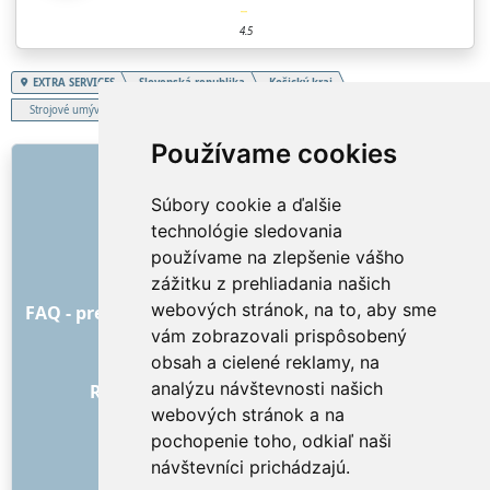
4.5
EXTRA SERVICES
Slovenská republika
Košický kraj
Strojové umývanie, čistenie
Používame cookies
ODKAZY
Súbory cookie a ďalšie
O nás
technológie sledovania
Ako to všetko začalo
používame na zlepšenie vášho
Cenník
zážitku z prehliadania našich
Všeobecné obchodné podmienky
webových stránok, na to, aby sme
FAQ - pre objednávateľa
FAQ - pre poskytovateľov
vám zobrazovali prispôsobený
Reklama a marketing
obsah a cielené reklamy, na
Blog
analýzu návštevnosti našich
Recenzie objednávok s hodnotením
webových stránok a na
Kontakt
pochopenie toho, odkiaľ naši
SOCIÁLNE SIETE
návštevníci prichádzajú.