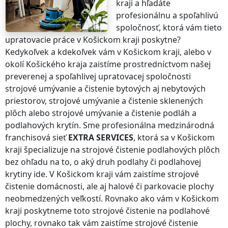
kraji
a hľadáte
profesionálnu a spoľahlivú
spoločnosť, ktorá vám tieto
upratovacie práce
v Košickom kraji
poskytne?
Kedykoľvek a kdekoľvek vám
v Košickom kraji
, alebo v
okolí
Košického kraja
zaistíme prostredníctvom našej
preverenej a spoľahlivej upratovacej spoločnosti
strojové umývanie a čistenie bytových aj nebytových
priestorov, strojové umývanie a čistenie sklenených
plôch alebo strojové umývanie a čistenie podláh a
podlahových krytín. Sme profesionálna medzinárodná
franchisová sieť
EXTRA SERVICES
, ktorá sa
v Košickom
kraji
špecializuje na strojové čistenie podlahových plôch
bez ohľadu na to, o aký druh podlahy či podlahovej
krytiny ide.
V Košickom kraji
vám zaistíme strojové
čistenie domácnosti, ale aj halové či parkovacie plochy
neobmedzených veľkostí. Rovnako ako vám
v Košickom
kraji
poskytneme toto strojové čistenie na podlahové
plochy, rovnako tak vám zaistíme strojové čistenie