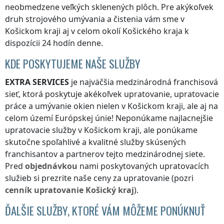
neobmedzene veľkých sklenených plôch. Pre akýkoľvek
druh strojového umývania a čistenia vám sme
v
Košickom kraji
aj v celom okolí
Košického kraja
k
dispozícii 24 hodín denne.
KDE POSKYTUJEME NAŠE SLUŽBY
EXTRA SERVICES
je najväčšia medzinárodná franchisová
sieť, ktorá poskytuje akékoľvek upratovanie, upratovacie
práce a umývanie okien nielen
v Košickom kraji
, ale aj na
celom území Európskej únie! Neponúkame najlacnejšie
upratovacie služby
v Košickom kraji
, ale ponúkame
skutočne spoľahlivé a kvalitné služby skúsených
franchisantov a partnerov tejto medzinárodnej siete.
Pred
objednávkou
nami poskytovaných upratovacích
služieb si prezrite naše ceny za upratovanie (pozri
cenník
upratovanie
Košický kraj
).
ĎALŠIE SLUŽBY, KTORÉ VÁM MÔŽEME PONÚKNUŤ