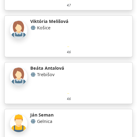
4.7
Viktória Melišová
Košice
4.6
Beáta Antalová
Trebišov
4.6
Ján Seman
Gelnica