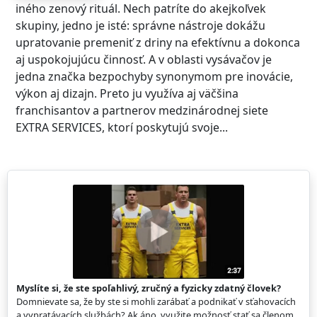
iného zenový rituál. Nech patríte do akejkoľvek
skupiny, jedno je isté: správne nástroje dokážu
upratovanie premeniť z driny na efektívnu a dokonca
aj uspokojujúcu činnosť. A v oblasti vysávačov je
jedna značka bezpochyby synonymom pre inovácie,
výkon aj dizajn. Preto ju využíva aj väčšina
franchisantov a partnerov medzinárodnej siete
EXTRA SERVICES, ktorí poskytujú svoje...
Myslíte si, že ste spoľahlivý, zručný a fyzicky zdatný človek?
Domnievate sa, že by ste si mohli zarábať a podnikať v sťahovacích
a vypratávacích službách? Ak áno, využite možnosť stať sa členom