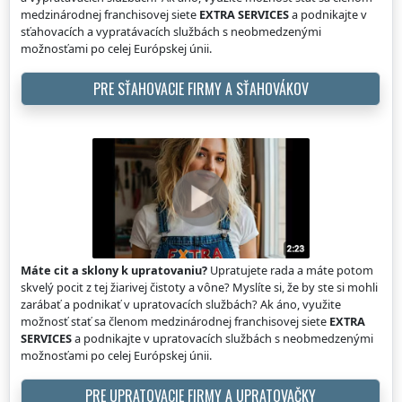
medzinárodnej franchisovej siete
EXTRA SERVICES
a podnikajte v
sťahovacích a vypratávacích službách s neobmedzenými
možnosťami po celej Európskej únii.
PRE SŤAHOVACIE FIRMY A SŤAHOVÁKOV
Máte cit a sklony k upratovaniu?
Upratujete rada a máte potom
skvelý pocit z tej žiarivej čistoty a vône? Myslíte si, že by ste si mohli
zarábať a podnikať v upratovacích službách? Ak áno, využite
možnosť stať sa členom medzinárodnej franchisovej siete
EXTRA
SERVICES
a podnikajte v upratovacích službách s neobmedzenými
možnosťami po celej Európskej únii.
PRE UPRATOVACIE FIRMY A UPRATOVAČKY