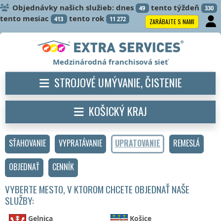
Objednávky našich služieb: dnes
tento týždeň
49
330
tento mesiac
tento rok
413
11 272
ZARÁBAJTE S NAMI
Medzinárodná franchisová sieť
STROJOVÉ UMÝVANIE, ČISTENIE
KOŠICKÝ KRAJ
SŤAHOVANIE
VYPRATÁVANIE
UPRATOVANIE
REMESLÁ
OBJEDNAŤ
CENNÍK
VYBERTE MESTO, V KTOROM CHCETE OBJEDNAŤ NAŠE
SLUŽBY:
Gelnica
Košice