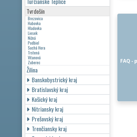
Turčianske Teplice
Tvrdošín
Brezovica
Habovka
Hladovka
Liesek
Nižná
Podbiel
Suchá Hora
Trstená
Vitanová
FAQ - 
Zuberec
Žilina
Banskobystrický kraj
Bratislavský kraj
Košický kraj
Nitriansky kraj
Prešovský kraj
Trenčiansky kraj