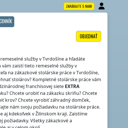
ZARÁBAJTE S NAMI
CENNÍK
OBJEDNAŤ
le remeselné služby
v Tvrdošíne
a hľadáte
 vám zaistí tieto remeselné služby
v
teľa na zákazkové stolárske práce
v Tvrdošíne
,
ohnať stolárov? Kompletné stolárske práce vám
zinárodnej franchisovej siete
EXTRA
inku? Chcete urobiť na zákazku skriňu? Chcete
biť krov? Chcete vyrobiť záhradný domček,
ajte nám svoju požiadavku na stolárske práce.
ale aj kdekoľvek
v Žilinskom kraji
. Zaistíme
j požiadavky. Všetky zákazkové a
 ale aj v celom okolí.