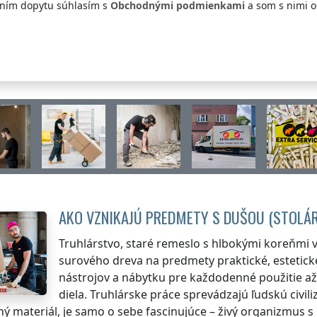
ním dopytu súhlasím s
Obchodnými podmienkami
a som s nimi 
AKO VZNIKAJÚ PREDMETY S DUŠOU (STOLÁ
Truhlárstvo, staré remeslo s hlbokými koreňmi v 
surového dreva na predmety praktické, estetick
nástrojov a nábytku pre každodenné použitie až
diela. Truhlárske práce sprevádzajú ľudskú civili
ý materiál, je samo o sebe fascinujúce – živý organizmus s 