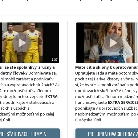
si, že ste spoľahlivý, zručný a
Máte cit a sklony k upratovaniu
zdatný človek?
Domnievate sa,
Upratujete rada a máte potom skv
e si mohli zarábať a podnikať v
pocit z tej žiarivej čistoty a vône? 
ích a vypratávacích službách? Ak
si, že by ste si mohli zarábať a pod
žite možnosť stať sa členom
upratovacích službách? Ak áno, vy
odnej franchisovej siete
EXTRA
možnosť stať sa členom medzinár
S
a podnikajte v sťahovacích a
franchisovej siete
EXTRA SERVICE
acích službách s
podnikajte v upratovacích službác
zenými možnosťami po celej
neobmedzenými možnosťami po c
j únii.
Európskej únii.
PRE SŤAHOVACIE FIRMY A
PRE UPRATOVACIE FIRMY 