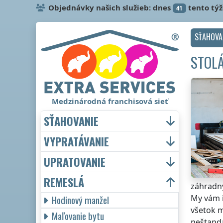
Objednávky našich služieb: dnes
tento tý
41
SŤAHOVA
STOL
Medzinárodná franchisová sieť
SŤAHOVANIE
VYPRATÁVANIE
UPRATOVANIE
REMESLÁ
záhradný
My vám i
Hodinový manžel
všetok m
Maľovanie bytu
neštand