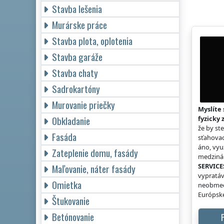
Stavba lešenia
Murárske práce
Stavba plota, oplotenia
Stavba garáže
Stavba chaty
Sadrokartóny
Murovanie priečky
Myslíte 
Obkladanie
fyzicky 
že by st
Fasáda
sťahovac
áno, vyu
Zateplenie domu, fasády
medzinár
SERVICE
Maľovanie, náter fasády
vypratáv
Omietka
neobmed
Európske
Štukovanie
Betónovanie