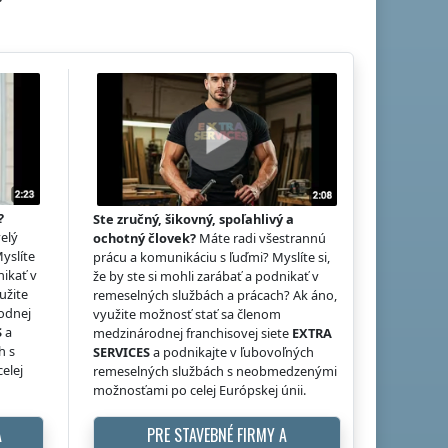
?
Ste zručný, šikovný, spoľahlivý a
elý
ochotný človek?
Máte radi všestrannú
Myslíte
prácu a komunikáciu s ľuďmi? Myslíte si,
nikať v
že by ste si mohli zarábať a podnikať v
užite
remeselných službách a prácach? Ak áno,
odnej
využite možnosť stať sa členom
S
a
medzinárodnej franchisovej siete
EXTRA
h s
SERVICES
a podnikajte v ľubovoľných
elej
remeselných službách s neobmedzenými
možnosťami po celej Európskej únii.
A
PRE STAVEBNÉ FIRMY A