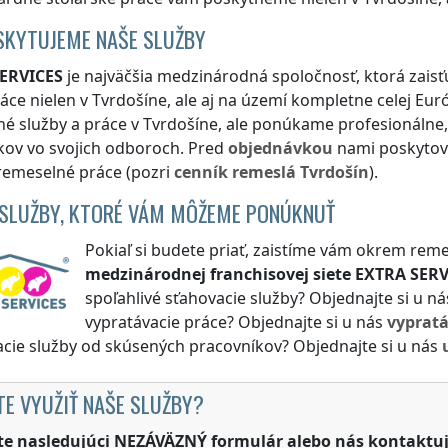
SKYTUJEME NAŠE SLUŽBY
ERVICES
je najväčšia medzinárodná spoločnosť, ktorá zais
áce nielen
v Tvrdošíne
, ale aj na území kompletne celej Eu
né služby a práce
v Tvrdošíne
, ale ponúkame profesionálne,
kov vo svojich odboroch. Pred
objednávkou
nami poskytova
remeselné práce (pozri
cenník
remeslá
Tvrdošín
).
 SLUŽBY, KTORÉ VÁM MÔŽEME PONÚKNUŤ
Pokiaľ si budete priať, zaistíme vám okrem reme
medzinárodnej franchisovej siete
EXTRA SERV
spoľahlivé sťahovacie služby? Objednajte si u n
vypratávacie práce? Objednajte si u nás
vyprat
cie služby od skúsených pracovníkov? Objednajte si u nás
TE VYUŽIŤ NAŠE SLUŽBY?
te nasledujúci NEZÁVÄZNÝ formulár alebo nás kontaktuj