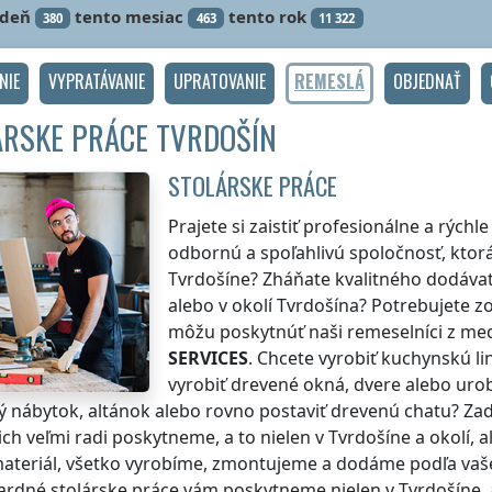
ždeň
tento mesiac
tento rok
380
463
11 322
NIE
VYPRATÁVANIE
UPRATOVANIE
REMESLÁ
OBJEDNAŤ
ÁRSKE PRÁCE TVRDOŠÍN
STOLÁRSKE PRÁCE
Prajete si zaistiť profesionálne a rých
odbornú a spoľahlivú spoločnosť, ktorá
Tvrdošíne
? Zháňate kvalitného dodáva
alebo v okolí
Tvrdošína
? Potrebujete z
môžu poskytnúť naši remeselníci z med
SERVICES
. Chcete vyrobiť kuchynskú l
vyrobiť drevené okná, dvere alebo uro
 nábytok, altánok alebo rovno postaviť drevenú chatu? Zad
ch veľmi radi poskytneme, a to nielen
v Tvrdošíne
a okolí, 
ateriál, všetko vyrobíme, zmontujeme a dodáme podľa vaše
ardné stolárske práce vám poskytneme nielen
v Tvrdošíne
,