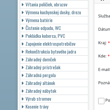
Vŕtania poličiek, obrazov
Výmena kuchynskej dosky, drezu
Služba
Výmena batérie
Čistenie odpadu, WC
Dátum
Pokládka koberca, PVC
Kraj:
Zapojenie elektrospotrebičov
Rekonštrukcia bytového jadra
Kde:
Záhradný domček
Záhradný prístrešok
E-mail
Záhradná pergola
Záhradný altánok
Pozná
Záhradný nábytok
Výrub stromov
Po
Kosenie trávy