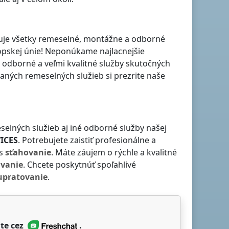
ťuje všetky remeselné, montážne a odborné
rópskej únie! Neponúkame najlacnejšie
 odborné a veľmi kvalitné služby skutočných
ných remeselných služieb si prezrite naše
selných služieb aj iné odborné služby našej
ICES
. Potrebujete zaistiť profesionálne a
ás
sťahovanie
. Máte záujem o rýchle a kvalitné
ávanie
. Chcete poskytnúť spoľahlivé
upratovanie
.
te cez
.