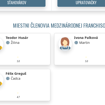
SŤAHOVÁKOV
UPRATOVAČKY
MIESTNI ČLENOVIA MEDZINÁRODNEJ FRANCHISO
Teodor Husár
Ivona Palková
Žilina
Martin
5.0
5.0
Félix Greguš
Čadca
4.7