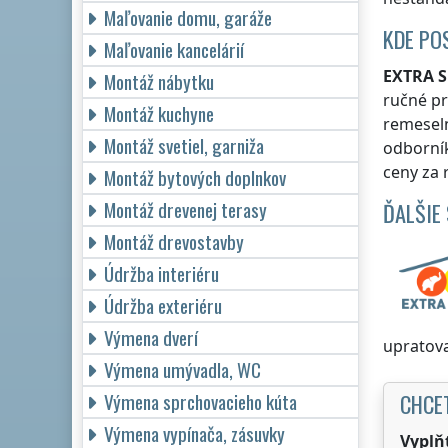
Maľovanie domu, garáže
KDE PO
Maľovanie kancelárií
EXTRA S
Montáž nábytku
ručné pr
Montáž kuchyne
remesel
Montáž svetiel, garniža
odborní
ceny za 
Montáž bytových doplnkov
Montáž drevenej terasy
ĎALŠIE
Montáž drevostavby
Údržba interiéru
Údržba exteriéru
Výmena dverí
upratova
Výmena umývadla, WC
CHCE
Výmena sprchovacieho kúta
Výmena vypínača, zásuvky
Vyplň