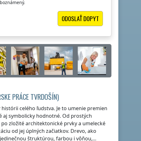
oboznámený.
RSKE PRÁCE
TVRDOŠÍN
)
histórii celého ľudstva. Je to umenie premien
é aj symbolicky hodnotné. Od prostých
 po zložité architektonické prvky a umelecké
záciu od jej úplných začiatkov. Drevo, ako
jedinečnou štruktúrou, farbou i vôňou,...