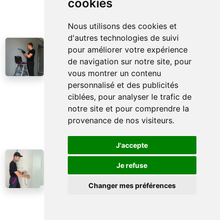
cookies
cheville et une vis, accrocher ou suspendre,
et c'est fait. Cependant, la...
Nous utilisons des cookies et
d'autres technologies de suivi
QUAND JE SAIS CE QUE JE VEUX, JE LE
pour améliorer votre expérience
COMMANDE
de navigation sur notre site, pour
Le remplacement des interrupteurs et des
vous montrer un contenu
prises est un élément tout à fait courant de
personnalisé et des publicités
l'entretien domestique, qui peut améliorer
ciblées, pour analyser le trafic de
considérablement la fonctionnalité et la
notre site et pour comprendre la
sécurité de l'installation électrique de votre
provenance de nos visiteurs.
appartement ou de...
J'accepte
ART AVEC UN RÉSULTAT PARFAIT
Je refuse
Vous savez, remplacer une cabine de
douche, ce n'est pas un travail ordinaire.
Changer mes préférences
C'est une véritable symphonie artisanale,
où chaque note, chaque geste a son
importance et sa finalité. Tout commence