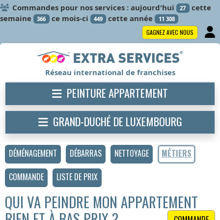
Commandes pour nos services : aujourd'hui
cette
27
semaine
ce mois-ci
cette année
366
449
11 308
GAGNEZ AVEC NOUS
Réseau international de franchises
PEINTURE APPARTEMENT
GRAND-DUCHÉ DE LUXEMBOURG
DÉMÉNAGEMENT
DÉBARRAS
NETTOYAGE
MÉTIERS
COMMANDE
LISTE DE PRIX
QUI VA PEINDRE MON APPARTEMENT
BIEN ET À BAS PRIX ?
COMMANDE