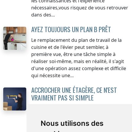
les connaissances et l'expérience
nécessaires,vous risquez de vous retrouver
dans des...
AYEZ TOUJOURS UN PLAN B PRÊT
Le remplacement du plan de travail de la
cuisine et de l'évier peut sembler, à
première vue, être une tâche simple à
réaliser soi-même, mais en réalité, il s'agit
d'une opération assez complexe et difficile
qui nécessite une...
ACCROCHER UNE ÉTAGÈRE, CE N'EST
VRAIMENT PAS SI SIMPLE
Accrocher une étagère ou un tableau peut
sembler une tâche simple et primordiale,
que presque tout le monde sur Terre peut
Nous utilisons des
accomplir. Perforer un trou, insérer une