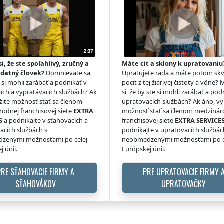
si, že ste spoľahlivý, zručný a
Máte cit a sklony k upratovaniu
zdatný človek?
Domnievate sa,
Upratujete rada a máte potom skv
e si mohli zarábať a podnikať v
pocit z tej žiarivej čistoty a vône? 
ích a vypratávacích službách? Ak
si, že by ste si mohli zarábať a pod
žite možnosť stať sa členom
upratovacích službách? Ak áno, vy
odnej franchisovej siete
EXTRA
možnosť stať sa členom medzinár
S
a podnikajte v sťahovacích a
franchisovej siete
EXTRA SERVICE
acích službách s
podnikajte v upratovacích službác
zenými možnosťami po celej
neobmedzenými možnosťami po c
j únii.
Európskej únii.
PRE SŤAHOVACIE FIRMY A
PRE UPRATOVACIE FIRMY 
SŤAHOVÁKOV
UPRATOVAČKY