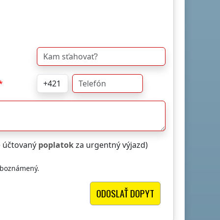
e účtovaný
poplatok
za urgentný výjazd)
oboznámený.