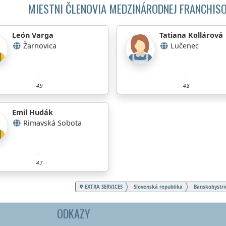
MIESTNI ČLENOVIA MEDZINÁRODNEJ FRANCHISO
León Varga
Tatiana Kollárová
Žarnovica
Lučenec
4.9
4.8
Emil Hudák
Rimavská Sobota
4.7
EXTRA SERVICES
Slovenská republika
Banskobystri
ODKAZY