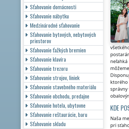
Sťahovanie domácnosti
Sťahovanie nábytku
Medzinárodné sťahovanie
Sťahovanie bytových, nebytových
priestorov
všetkého
Sťahovanie ťažkých bremien
postarám
Sťahovanie klavíra
neľahká 
Sťahovanie trezoru
môžeme p
Disponuj
Sťahovanie strojov, liniek
ktorého 
Sťahovanie stavebného materiálu
správny 
Sťahovanie obchodu, predajne
obalový
Sťahovanie hotela, ubytovne
KDE PO
Sťahovanie reštaurácie, baru
Naša me
Sťahovanie skladu
pri sťah