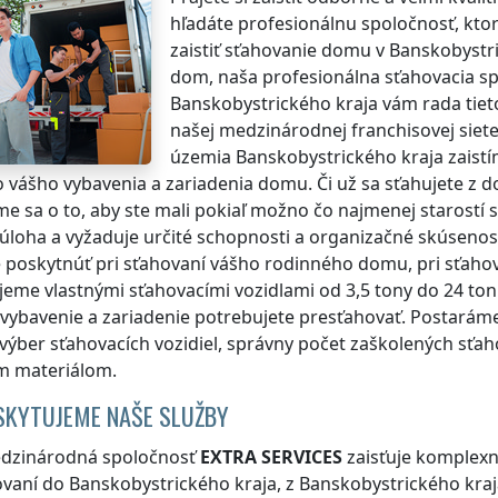
hľadáte profesionálnu spoločnosť, ktor
zaistiť sťahovanie domu
v Banskobystr
dom, naša profesionálna sťahovacia s
Banskobystrického kraja
vám rada tieto
našej medzinárodnej franchisovej siet
územia Banskobystrického kraja
zaist
 vášho vybavenia a zariadenia domu. Či už sa sťahujete 
e sa o to, aby ste mali pokiaľ možno čo najmenej starostí 
úloha a vyžaduje určité schopnosti a organizačné skúsenost
oskytnúť pri sťahovaní vášho rodinného domu, pri sťahov
eme vlastnými sťahovacími vozidlami od 3,5 tony do 24 ton 
vybavenie a zariadenie potrebujete presťahovať. Postaráme
výber sťahovacích vozidiel, správny počet zaškolených sť
m materiálom.
SKYTUJEME NAŠE SLUŽBY
dzinárodná spoločnosť
EXTRA SERVICES
zaisťuje komplexn
ovaní
do Banskobystrického kraja
,
z Banskobystrického kra