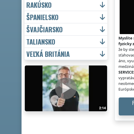
RAKÚSKO
ŠPANIELSKO
ŠVAJČIARSKO
Myslíte 
TALIANSKO
fyzicky 
že by st
VEĽKÁ BRITÁNIA
sťahovac
áno, vyu
medzinár
SERVICE
vypratáv
neobmed
Európske