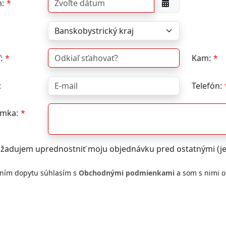
:
:
Kam:
:
Telefón:
mka:
žadujem uprednostniť moju objednávku pred ostatnými (j
ním dopytu súhlasím s
Obchodnými podmienkami
a som s nimi 