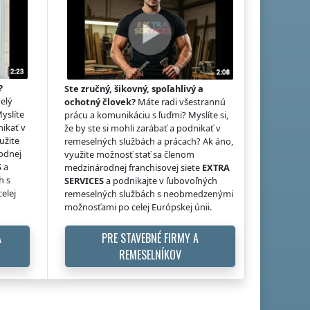
?
Ste zručný, šikovný, spoľahlivý a
elý
ochotný človek?
Máte radi všestrannú
Myslíte
prácu a komunikáciu s ľuďmi? Myslíte si,
nikať v
že by ste si mohli zarábať a podnikať v
užite
remeselných službách a prácach? Ak áno,
odnej
využite možnosť stať sa členom
S
a
medzinárodnej franchisovej siete
EXTRA
h s
SERVICES
a podnikajte v ľubovoľných
elej
remeselných službách s neobmedzenými
možnosťami po celej Európskej únii.
A
PRE STAVEBNÉ FIRMY A
REMESELNÍKOV