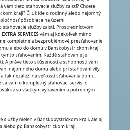
á vám tieto sťahovacie služby zaistí? Chcete
ickom kraji
? Či už ide o rodinný alebo nájomný
poločnosť pôsobiaca na území
 sťahovacie služby zaistí. Prostredníctvom
e
EXTRA SERVICES
vám aj kdekoľvek
mimo
íme kompletné a bezproblémové presťahovanie
z domu alebo do domu
v Banskobystrickom kraji
,
s týmto sťahovaním. Každé sťahovanie je
i. A práve tieto skúsenosti a schopnosti vám
aní nájomného domu alebo pri sťahovaní vily.
a tak nezáleží na veľkosti sťahovania domu,
 sa vám o kompletný sťahovací servis, o
ahovákov so všetkým vybavením a potrebným
é služby nielen
v Banskobystrickom kraji
, ale aj
ja
alebo
po Banskobystrickom kraji
!