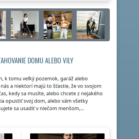
ŤAHOVANIE DOMU ALEBO VILY
, k tomu veľký pozemok, garáž alebo
nás a niektorí majú to šťastie, že vo svojom
as, kedy sa musíte, alebo chcete z nejakého
ia opustiť svoj dom, alebo vám všetky
nujete sa usadiť v niečom menšom,...