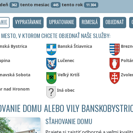
ždeň
tento mesiac
tento rok
362
445
11 304
ANIE
VYPRATÁVANIE
UPRATOVANIE
REMESLÁ
OBJEDNAŤ
 MESTO, V KTOROM CHCETE OBJEDNAŤ NAŠE SLUŽBY:
nská Bystrica
Banská Štiavnica
Brezn
upina
Lučenec
Poltá
mavská Sobota
Veľký Krtíš
Zvole
ar nad Hronom
Iná obec
VANIE DOMU ALEBO VILY BANSKOBYSTRI
SŤAHOVANIE DOMU
Prajete si zaistiť odborné a veľmi kval