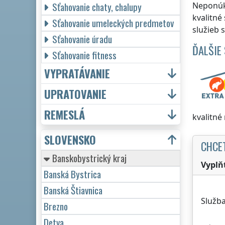
Sťahovanie chaty, chalupy
Neponúk
kvalitné
Sťahovanie umeleckých predmetov
služieb 
Sťahovanie úradu
ĎALŠIE
Sťahovanie fitness
VYPRATÁVANIE
UPRATOVANIE
REMESLÁ
kvalitné
SLOVENSKO
CHCE
Banskobystrický kraj
Vyplň
Banská Bystrica
Banská Štiavnica
Služba
Brezno
Detva