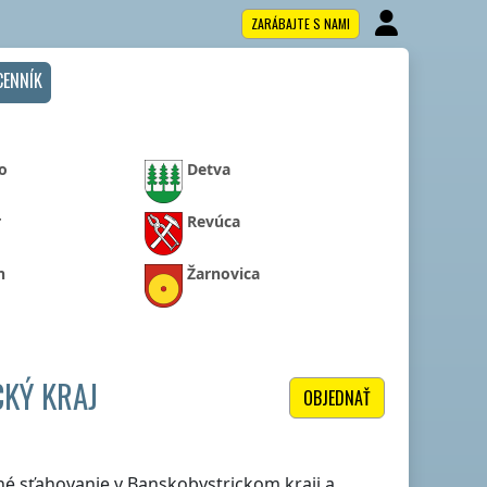
ZARÁBAJTE S NAMI
CENNÍK
o
Detva
r
Revúca
n
Žarnovica
CKÝ KRAJ
OBJEDNAŤ
itné sťahovanie
v Banskobystrickom kraji
a