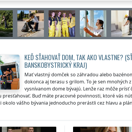
KEĎ SŤAHOVAŤ DOM, TAK AKO VLASTNE? (S
BANSKOBYSTRICKÝ KRAJ
)
Mať vlastný domček so záhradou alebo bazénom
dokonca aj terasu s grilom. To je sen mnohých z 
vysnívanom dome bývajú. Lenže raz môže prísť č
 presťahovať. Buď máte pracovné povinnosti, ktoré vás nút
ti okolo vášho bývania jednoducho prerástli cez hlavu a plá