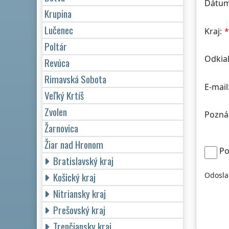
Dátum
Krupina
Lučenec
Kraj:
Poltár
Odkiaľ
Revúca
Rimavská Sobota
E-mail
Veľký Krtíš
Zvolen
Pozná
Žarnovica
Žiar nad Hronom
Po
Bratislavský kraj
Košický kraj
Odosla
Nitriansky kraj
Prešovský kraj
Trenčiansky kraj