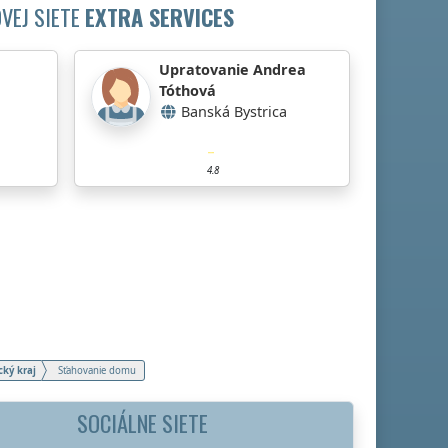
VEJ SIETE
EXTRA SERVICES
Upratovanie Andrea
Tóthová
Banská Bystrica
4.8
cký kraj
Sťahovanie domu
SOCIÁLNE SIETE