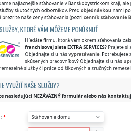
ame najlacnejšie sťahovanie
v Banskobystrickom kraji
, al
 služby skutočných odborníkov. Pred
objednávkou
nami po
si prezrite naše ceny sťahovania (pozri
cenník
sťahovanie
B
 SLUŽBY, KTORÉ VÁM MÔŽEME PONÚKNUŤ
Hľadáte firmu, ktorá vám okrem sťahovania zais
franchisovej siete
EXTRA SERVICES
? Prajete si
Objednajte si u nás
vypratávanie
. Potrebujete 
skúsených pracovníkov? Objednajte si u nás
up
 remeselné služby či práce od šikovných a zručných remesel
TE VYUŽIŤ NAŠE SLUŽBY?
te nasledujúci NEZÁVÄZNÝ formulár alebo nás kontaktuj
: