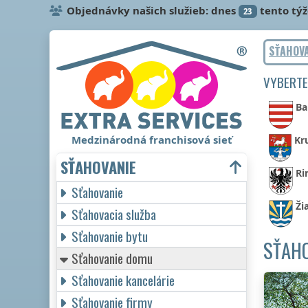
Objednávky našich služieb: dnes
tento tý
23
SŤAHOV
VYBERTE
Ba
Medzinárodná franchisová sieť
Kr
SŤAHOVANIE
Ri
Sťahovanie
Ži
Sťahovacia služba
Sťahovanie bytu
SŤAHO
Sťahovanie domu
Sťahovanie kancelárie
Sťahovanie firmy