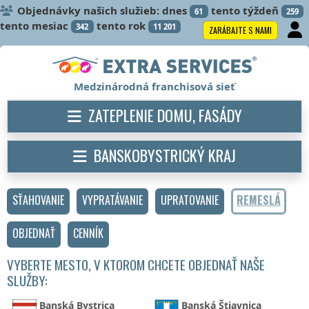
Objednávky našich služieb: dnes
tento týždeň
61
259
tento mesiac
tento rok
342
11 201
ZARÁBAJTE S NAMI
Medzinárodná franchisová sieť
ZATEPLENIE DOMU, FASÁDY
BANSKOBYSTRICKÝ KRAJ
SŤAHOVANIE
VYPRATÁVANIE
UPRATOVANIE
REMESLÁ
OBJEDNAŤ
CENNÍK
VYBERTE MESTO, V KTOROM CHCETE OBJEDNAŤ NAŠE
SLUŽBY:
Banská Bystrica
Banská Štiavnica