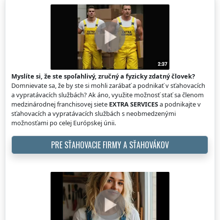
Myslíte si, že ste spoľahlivý, zručný a fyzicky zdatný človek?
Domnievate sa, že by ste si mohli zarábať a podnikať v sťahovacích
a vypratávacích službách? Ak áno, využite možnosť stať sa členom
medzinárodnej franchisovej siete
EXTRA SERVICES
a podnikajte v
sťahovacích a vypratávacích službách s neobmedzenými
možnosťami po celej Európskej únii.
PRE SŤAHOVACIE FIRMY A SŤAHOVÁKOV