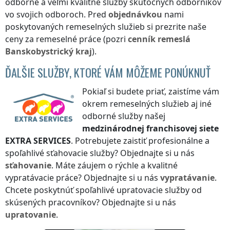
odborné a veľmi kvalitné služby skutočných odborníkov
vo svojich odboroch. Pred
objednávkou
nami
poskytovaných remeselných služieb si prezrite naše
ceny za remeselné práce (pozri
cenník
remeslá
Banskobystrický kraj
).
ĎALŠIE SLUŽBY, KTORÉ VÁM MÔŽEME PONÚKNUŤ
Pokiaľ si budete priať, zaistíme vám
okrem remeselných služieb aj iné
odborné služby našej
medzinárodnej franchisovej siete
EXTRA SERVICES
. Potrebujete zaistiť profesionálne a
spoľahlivé sťahovacie služby? Objednajte si u nás
sťahovanie
. Máte záujem o rýchle a kvalitné
vypratávacie práce? Objednajte si u nás
vypratávanie
.
Chcete poskytnúť spoľahlivé upratovacie služby od
skúsených pracovníkov? Objednajte si u nás
upratovanie
.