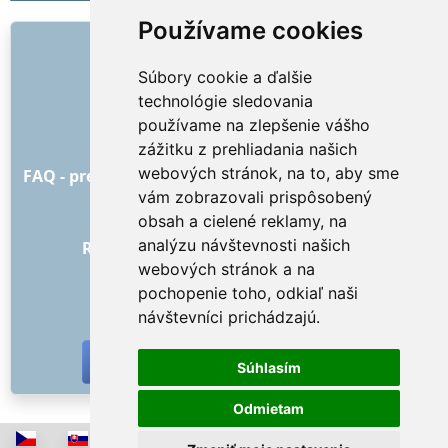
Používame cookies
ODKAZY
Súbory cookie a ďalšie
O nás
technológie sledovania
Ako to všetko začalo
používame na zlepšenie vášho
Cenník
zážitku z prehliadania našich
Všeobecné obchodné podmienky
webových stránok, na to, aby sme
FAQ - pre objednávateľa
FAQ - pre poskytovateľov
vám zobrazovali prispôsobený
Reklama a marketing
obsah a cielené reklamy, na
Blog
analýzu návštevnosti našich
Recenzie objednávok s hodnotením
webových stránok a na
Kontakt
pochopenie toho, odkiaľ naši
SOCIÁLNE SIETE
návštevníci prichádzajú.
Súhlasím
Odmietam