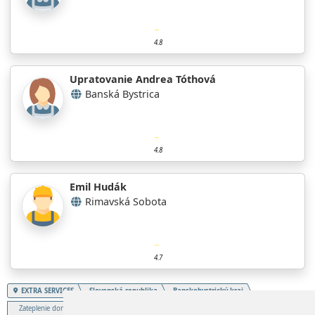
4.8
Upratovanie Andrea Tóthová
Banská Bystrica
4.8
Emil Hudák
Rimavská Sobota
4.7
EXTRA SERVICES
Slovenská republika
Banskobystrický kraj
Zateplenie domu, fasády