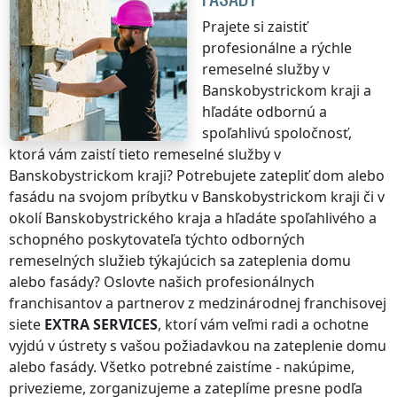
Prajete si zaistiť
profesionálne a rýchle
remeselné služby
v
Banskobystrickom kraji
a
hľadáte odbornú a
spoľahlivú spoločnosť,
ktorá vám zaistí tieto remeselné služby
v
Banskobystrickom kraji
? Potrebujete zatepliť dom alebo
fasádu na svojom príbytku
v Banskobystrickom kraji
či v
okolí
Banskobystrického kraja
a hľadáte spoľahlivého a
schopného poskytovateľa týchto odborných
remeselných služieb týkajúcich sa zateplenia domu
alebo fasády? Oslovte našich profesionálnych
franchisantov a partnerov z medzinárodnej franchisovej
siete
EXTRA SERVICES
, ktorí vám veľmi radi a ochotne
vyjdú v ústrety s vašou požiadavkou na zateplenie domu
alebo fasády. Všetko potrebné zaistíme - nakúpime,
privezieme, zorganizujeme a zateplíme presne podľa