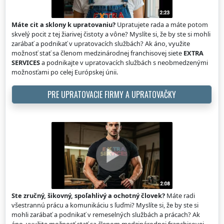
Máte cit a sklony k upratovaniu?
Upratujete rada a máte potom
skvelý pocit z tej žiarivej čistoty a vône? Myslíte si, že by ste si mohli
zarábať a podnikať v upratovacích službách? Ak áno, využite
možnosť stať sa členom medzinárodnej franchisovej siete
EXTRA
SERVICES
a podnikajte v upratovacích službách s neobmedzenými
možnosťami po celej Európskej únii.
PRE UPRATOVACIE FIRMY A UPRATOVAČKY
Ste zručný, šikovný, spoľahlivý a ochotný človek?
Máte radi
všestrannú prácu a komunikáciu s ľuďmi? Myslíte si, že by ste si
mohli zarábať a podnikať v remeselných službách a prácach? Ak
áno, využite možnosť stať sa členom medzinárodnej franchisovej