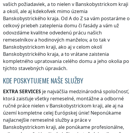
vašich požiadaviek, a to nielen
v Banskobystrickom kraji
a okolí, ale aj kdekoľvek
mimo územia
Banskobystrického kraja
. Od A do Z sa vám postaráme o
celkový priebeh zateplenia domu či fasády a vám už
odovzdáme kvalitne odvedenú prácu našich
remeselníkov a hodinových manželov, a to tak
v
Banskobystrickom kraji
, ako aj v celom okolí
Banskobystrického kraja
, a to vrátane zaistenia
kompletného upratovania celého domu a jeho okolia po
týchto stavebných úpravách.
KDE POSKYTUJEME NAŠE SLUŽBY
EXTRA SERVICES
je najväčšia medzinárodná spoločnosť,
ktorá zaisťuje všetky remeselné, montážne a odborné
ručné práce nielen
v Banskobystrickom kraji
, ale aj na
území kompletne celej Európskej únie! Neponúkame
najlacnejšie remeselné služby a práce
v
Banskobystrickom kraji
, ale ponúkame profesionálne,