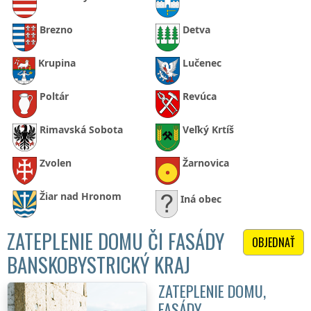
Brezno
Detva
Krupina
Lučenec
Poltár
Revúca
Rimavská Sobota
Veľký Krtíš
Zvolen
Žarnovica
Žiar nad Hronom
Iná obec
ZATEPLENIE DOMU ČI FASÁDY
OBJEDNAŤ
BANSKOBYSTRICKÝ KRAJ
ZATEPLENIE DOMU,
FASÁDY