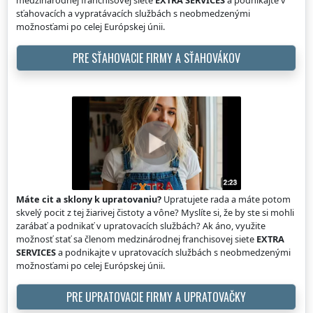
medzinárodnej franchisovej siete
EXTRA SERVICES
a podnikajte v
sťahovacích a vypratávacích službách s neobmedzenými
možnosťami po celej Európskej únii.
PRE SŤAHOVACIE FIRMY A SŤAHOVÁKOV
Máte cit a sklony k upratovaniu?
Upratujete rada a máte potom
skvelý pocit z tej žiarivej čistoty a vône? Myslíte si, že by ste si mohli
zarábať a podnikať v upratovacích službách? Ak áno, využite
možnosť stať sa členom medzinárodnej franchisovej siete
EXTRA
SERVICES
a podnikajte v upratovacích službách s neobmedzenými
možnosťami po celej Európskej únii.
PRE UPRATOVACIE FIRMY A UPRATOVAČKY