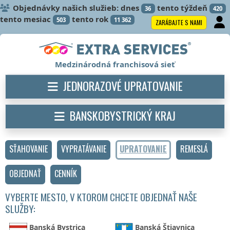
Objednávky našich služieb: dnes
tento týždeň
36
420
tento mesiac
tento rok
503
11 362
ZARÁBAJTE S NAMI
Medzinárodná franchisová sieť
JEDNORAZOVÉ UPRATOVANIE
BANSKOBYSTRICKÝ KRAJ
SŤAHOVANIE
VYPRATÁVANIE
UPRATOVANIE
REMESLÁ
OBJEDNAŤ
CENNÍK
VYBERTE MESTO, V KTOROM CHCETE OBJEDNAŤ NAŠE
SLUŽBY:
Banská Bystrica
Banská Štiavnica