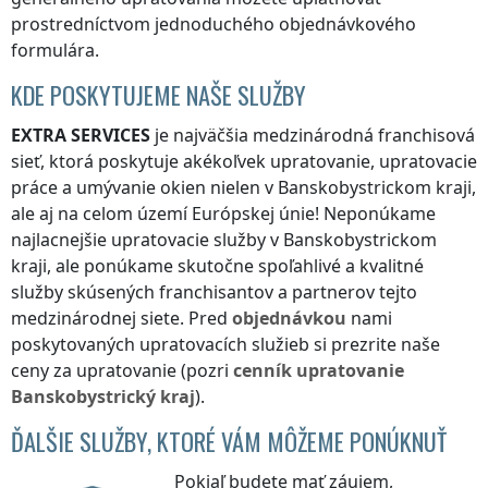
prostredníctvom jednoduchého objednávkového
formulára.
KDE POSKYTUJEME NAŠE SLUŽBY
EXTRA SERVICES
je najväčšia medzinárodná franchisová
sieť, ktorá poskytuje akékoľvek upratovanie, upratovacie
práce a umývanie okien nielen
v Banskobystrickom kraji
,
ale aj na celom území Európskej únie! Neponúkame
najlacnejšie upratovacie služby
v Banskobystrickom
kraji
, ale ponúkame skutočne spoľahlivé a kvalitné
služby skúsených franchisantov a partnerov tejto
medzinárodnej siete. Pred
objednávkou
nami
poskytovaných upratovacích služieb si prezrite naše
ceny za upratovanie (pozri
cenník
upratovanie
Banskobystrický kraj
).
ĎALŠIE SLUŽBY, KTORÉ VÁM MÔŽEME PONÚKNUŤ
Pokiaľ budete mať záujem,