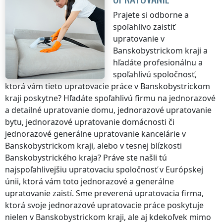
Prajete si odborne a
spoľahlivo zaistiť
upratovanie
v
Banskobystrickom kraji
a
hľadáte profesionálnu a
spoľahlivú spoločnosť,
ktorá vám tieto upratovacie práce
v Banskobystrickom
kraji
poskytne? Hľadáte spoľahlivú firmu na jednorazové
a detailné upratovanie domu, jednorazové upratovanie
bytu, jednorazové upratovanie domácnosti či
jednorazové generálne upratovanie kancelárie
v
Banskobystrickom kraji
, alebo v tesnej blízkosti
Banskobystrického kraja
? Práve ste našli tú
najspoľahlivejšiu upratovaciu spoločnosť v Európskej
únii, ktorá vám toto jednorazové a generálne
upratovanie zaistí. Sme preverená upratovacia firma,
ktorá svoje jednorazové upratovacie práce poskytuje
nielen
v Banskobystrickom kraji
, ale aj kdekoľvek
mimo