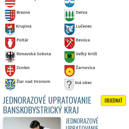
Brezno
Detva
Krupina
Lučenec
Poltár
Revúca
Rimavská Sobota
Veľký Krtíš
Zvolen
Žarnovica
Žiar nad Hronom
Iná obec
JEDNORAZOVÉ UPRATOVANIE
OBJEDNAŤ
BANSKOBYSTRICKÝ KRAJ
JEDNORAZOVÉ
UPRATOVANIE