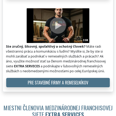
Ste zručný, šikovný, spoľahlivý a ochotný človek?
Máte radi
všestrannú prácu a komunikáciu s ľuďmi? Myslíte si, že by ste si
mohli zarábať a podnikať v remeselných službách a prácach? Ak
áno, využite možnosť stať sa členom medzinárodnej franchisovej
siete
EXTRA SERVICES
a podnikajte v ľubovoľných remeselných
službách s neobmedzenými možnosťami po celej Európskej únii.
PRE STAVEBNÉ FIRMY A REMESELNÍKOV
MIESTNI ČLENOVIA MEDZINÁRODNEJ FRANCHISOVEJ
SIETE
EXTRA SERVICES