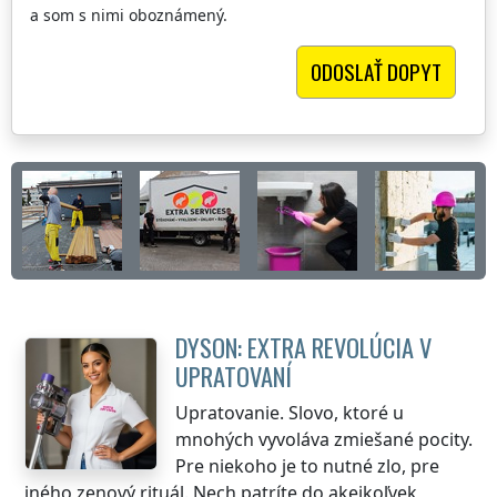
a som s nimi oboznámený.
DYSON: EXTRA REVOLÚCIA V
UPRATOVANÍ
Upratovanie. Slovo, ktoré u
mnohých vyvoláva zmiešané pocity.
Pre niekoho je to nutné zlo, pre
iného zenový rituál. Nech patríte do akejkoľvek