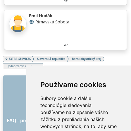
4.8
Emil Hudák
Rimavská Sobota
4.7
EXTRA SERVICES
Slovenská republika
Banskobystrický kraj
Jednorazové upratovanie
ODKAZY
Používame cookies
O nás
Súbory cookie a ďalšie
Ako to všetko začalo
technológie sledovania
Cenník
používame na zlepšenie vášho
Všeobecné obchodné podmienky
zážitku z prehliadania našich
FAQ - pre objednávateľa
FAQ - pre poskytovateľov
webových stránok, na to, aby sme
Reklama a marketing