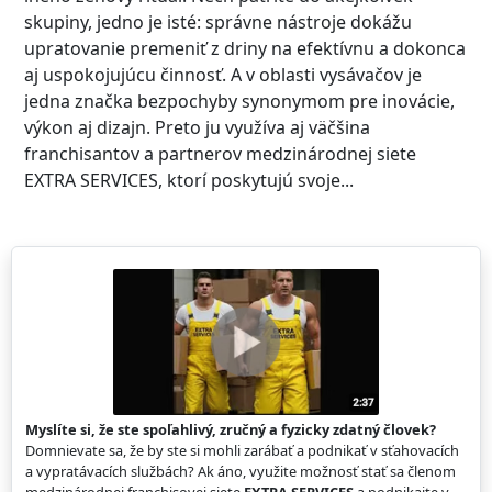
skupiny, jedno je isté: správne nástroje dokážu
upratovanie premeniť z driny na efektívnu a dokonca
aj uspokojujúcu činnosť. A v oblasti vysávačov je
jedna značka bezpochyby synonymom pre inovácie,
výkon aj dizajn. Preto ju využíva aj väčšina
franchisantov a partnerov medzinárodnej siete
EXTRA SERVICES, ktorí poskytujú svoje...
Myslíte si, že ste spoľahlivý, zručný a fyzicky zdatný človek?
Domnievate sa, že by ste si mohli zarábať a podnikať v sťahovacích
a vypratávacích službách? Ak áno, využite možnosť stať sa členom