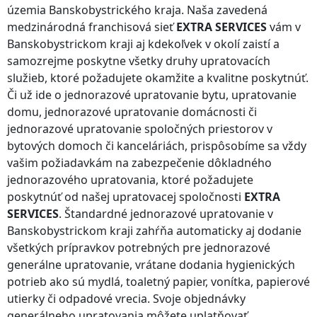
územia Banskobystrického kraja
. Naša zavedená
medzinárodná franchisová sieť
EXTRA SERVICES
vám
v
Banskobystrickom kraji
aj kdekoľvek v okolí zaistí a
samozrejme poskytne všetky druhy upratovacích
služieb, ktoré požadujete okamžite a kvalitne poskytnúť.
Či už ide o jednorazové upratovanie bytu, upratovanie
domu, jednorazové upratovanie domácnosti či
jednorazové upratovanie spoločných priestorov v
bytových domoch či kanceláriách, prispôsobíme sa vždy
vašim požiadavkám na zabezpečenie dôkladného
jednorazového upratovania, ktoré požadujete
poskytnúť od našej upratovacej spoločnosti
EXTRA
SERVICES
. Štandardné jednorazové upratovanie
v
Banskobystrickom kraji
zahŕňa automaticky aj dodanie
všetkých prípravkov potrebných pre jednorazové
generálne upratovanie, vrátane dodania hygienických
potrieb ako sú mydlá, toaletný papier, vonítka, papierové
utierky či odpadové vrecia. Svoje objednávky
generálneho upratovania môžete uplatňovať