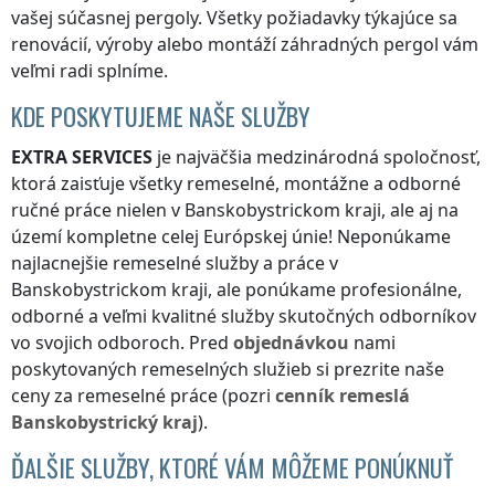
vašej súčasnej pergoly. Všetky požiadavky týkajúce sa
renovácií, výroby alebo montáží záhradných pergol vám
veľmi radi splníme.
KDE POSKYTUJEME NAŠE SLUŽBY
EXTRA SERVICES
je najväčšia medzinárodná spoločnosť,
ktorá zaisťuje všetky remeselné, montážne a odborné
ručné práce nielen
v Banskobystrickom kraji
, ale aj na
území kompletne celej Európskej únie! Neponúkame
najlacnejšie remeselné služby a práce
v
Banskobystrickom kraji
, ale ponúkame profesionálne,
odborné a veľmi kvalitné služby skutočných odborníkov
vo svojich odboroch. Pred
objednávkou
nami
poskytovaných remeselných služieb si prezrite naše
ceny za remeselné práce (pozri
cenník
remeslá
Banskobystrický kraj
).
ĎALŠIE SLUŽBY, KTORÉ VÁM MÔŽEME PONÚKNUŤ