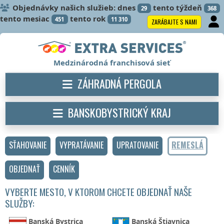
Objednávky našich služieb: dnes
tento týždeň
29
368
tento mesiac
tento rok
451
11 310
ZARÁBAJTE S NAMI
Medzinárodná franchisová sieť
ZÁHRADNÁ PERGOLA
BANSKOBYSTRICKÝ KRAJ
SŤAHOVANIE
VYPRATÁVANIE
UPRATOVANIE
REMESLÁ
OBJEDNAŤ
CENNÍK
VYBERTE MESTO, V KTOROM CHCETE OBJEDNAŤ NAŠE
SLUŽBY:
Banská Bystrica
Banská Štiavnica