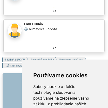
4.8
Emil Hudák
Rimavská Sobota
4.7
EXTRA SERVICES
Slovenská republika
Banskobystrický kraj
Záhradná pergola
Používame cookies
ODKAZY
Súbory cookie a ďalšie
O nás
technológie sledovania
Ako to všetko začalo
používame na zlepšenie vášho
Cenník
zážitku z prehliadania našich
Všeobecné obchodné podmienky