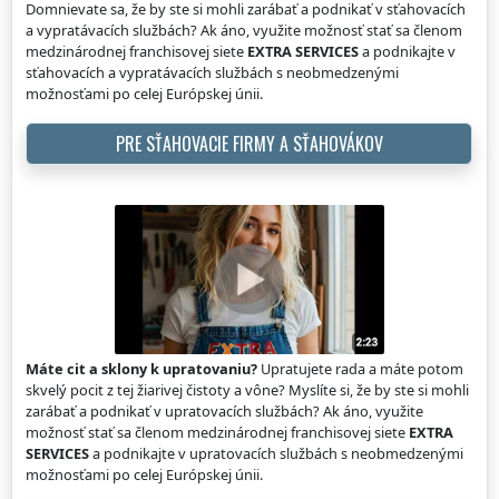
Domnievate sa, že by ste si mohli zarábať a podnikať v sťahovacích
a vypratávacích službách? Ak áno, využite možnosť stať sa členom
medzinárodnej franchisovej siete
EXTRA SERVICES
a podnikajte v
sťahovacích a vypratávacích službách s neobmedzenými
možnosťami po celej Európskej únii.
PRE SŤAHOVACIE FIRMY A SŤAHOVÁKOV
Máte cit a sklony k upratovaniu?
Upratujete rada a máte potom
skvelý pocit z tej žiarivej čistoty a vône? Myslíte si, že by ste si mohli
zarábať a podnikať v upratovacích službách? Ak áno, využite
možnosť stať sa členom medzinárodnej franchisovej siete
EXTRA
SERVICES
a podnikajte v upratovacích službách s neobmedzenými
možnosťami po celej Európskej únii.