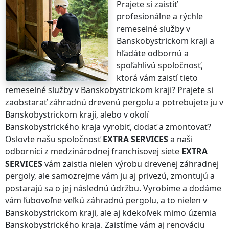
Prajete si zaistiť
profesionálne a rýchle
remeselné služby
v
Banskobystrickom kraji
a
hľadáte odbornú a
spoľahlivú spoločnosť,
ktorá vám zaistí tieto
remeselné služby
v Banskobystrickom kraji
? Prajete si
zaobstarať záhradnú drevenú pergolu a potrebujete ju
v
Banskobystrickom kraji
, alebo v okolí
Banskobystrického kraja
vyrobiť, dodať a zmontovať?
Oslovte našu spoločnosť
EXTRA SERVICES
a naši
odborníci z medzinárodnej franchisovej siete
EXTRA
SERVICES
vám zaistia nielen výrobu drevenej záhradnej
pergoly, ale samozrejme vám ju aj privezú, zmontujú a
postarajú sa o jej následnú údržbu. Vyrobíme a dodáme
vám ľubovoľne veľkú záhradnú pergolu, a to nielen
v
Banskobystrickom kraji
, ale aj kdekoľvek
mimo územia
Banskobystrického kraja
. Zaistíme vám aj renováciu