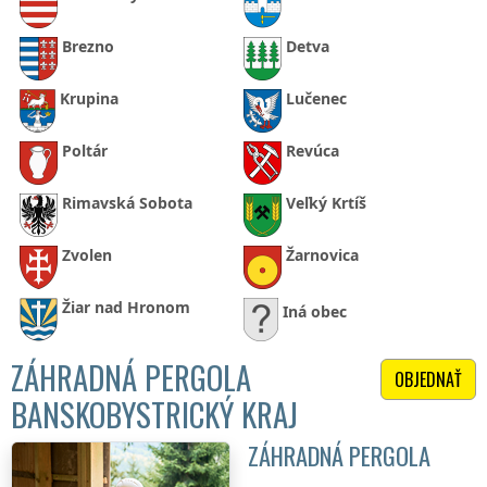
Brezno
Detva
Krupina
Lučenec
Poltár
Revúca
Rimavská Sobota
Veľký Krtíš
Zvolen
Žarnovica
Žiar nad Hronom
Iná obec
ZÁHRADNÁ PERGOLA
OBJEDNAŤ
BANSKOBYSTRICKÝ KRAJ
ZÁHRADNÁ PERGOLA