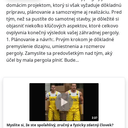
domácim projektom, ktorý si však vyžaduje dôkladnú
prípravu, plánovanie a samozrejme aj realizáciu. Pred
tým, než sa pustíte do samotnej stavby, je dôležité si
objasniť niekoľko kľúčových aspektov, ktoré celkovo
ovplyvnia konečný výsledok vašej záhradnej pergoly.
1. Plánovanie a návrh:. Prvým krokom je dôkladné
premyslenie dizajnu, umiestnenia a rozmerov
pergoly. Zamyslite sa predovšetkým nad tým, aký
účel by mala pergola plniť. Bude...
Myslíte si, že ste spoľahlivý, zručný a fyzicky zdatný človek?