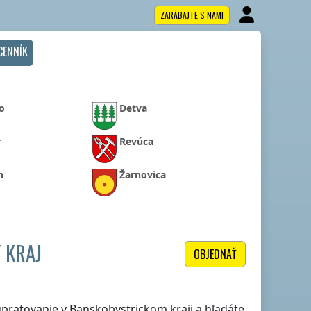
ZARÁBAJTE S NAMI
CENNÍK
o
Detva
r
Revúca
n
Žarnovica
 KRAJ
OBJEDNAŤ
 upratovanie
v Banskobystrickom kraji
a hľadáte