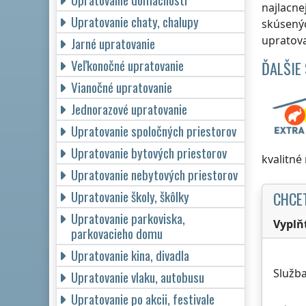
najlacne
Upratovanie chaty, chalupy
skúsenýc
upratova
Jarné upratovanie
Veľkonočné upratovanie
ĎALŠIE
Vianočné upratovanie
Jednorazové upratovanie
Upratovanie spoločných priestorov
Upratovanie bytových priestorov
kvalitné
Upratovanie nebytových priestorov
Upratovanie školy, škôlky
CHCE
Upratovanie parkoviska,
Vyplň
parkovacieho domu
Upratovanie kina, divadla
Služba
Upratovanie vlaku, autobusu
Upratovanie po akcii, festivale