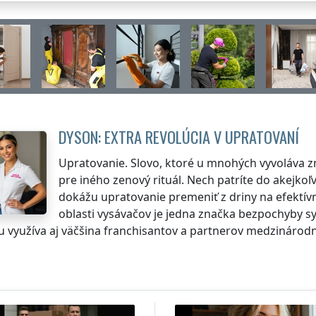
DYSON: EXTRA REVOLÚCIA V UPRATOVANÍ
Upratovanie. Slovo, ktoré u mnohých vyvoláva zm
pre iného zenový rituál. Nech patríte do akejkoľv
dokážu upratovanie premeniť z driny na efektív
oblasti vysávačov je jedna značka bezpochyby s
ju využíva aj väčšina franchisantov a partnerov medzinárodn