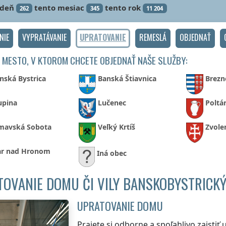
ždeň
tento mesiac
tento rok
262
345
11 204
NIE
VYPRATÁVANIE
UPRATOVANIE
REMESLÁ
OBJEDNAŤ
 MESTO, V KTOROM CHCETE OBJEDNAŤ NAŠE SLUŽBY:
nská Bystrica
Banská Štiavnica
Brezn
upina
Lučenec
Poltá
mavská Sobota
Veľký Krtíš
Zvole
ar nad Hronom
Iná obec
OVANIE DOMU ČI VILY BANSKOBYSTRICKÝ
UPRATOVANIE DOMU
Prajete si odborne a spoľahlivo zaistiť