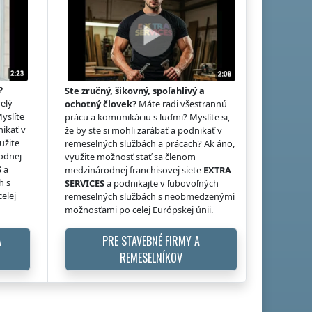
?
Ste zručný, šikovný, spoľahlivý a
elý
ochotný človek?
Máte radi všestrannú
Myslíte
prácu a komunikáciu s ľuďmi? Myslíte si,
nikať v
že by ste si mohli zarábať a podnikať v
užite
remeselných službách a prácach? Ak áno,
odnej
využite možnosť stať sa členom
S
a
medzinárodnej franchisovej siete
EXTRA
h s
SERVICES
a podnikajte v ľubovoľných
elej
remeselných službách s neobmedzenými
možnosťami po celej Európskej únii.
A
PRE STAVEBNÉ FIRMY A
REMESELNÍKOV