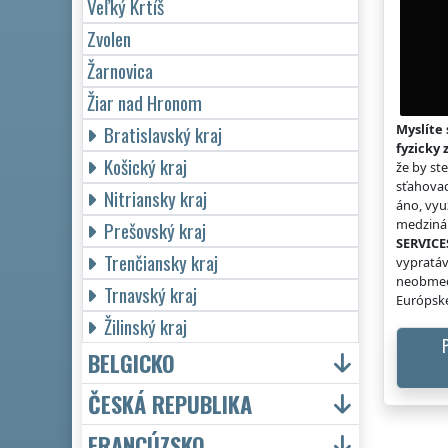
Veľký Krtíš
Zvolen
Žarnovica
Žiar nad Hronom
Myslíte 
Bratislavský kraj
fyzicky 
Košický kraj
že by st
sťahovac
Nitriansky kraj
áno, vyu
medzinár
Prešovský kraj
SERVICE
Trenčiansky kraj
vypratáv
neobmed
Trnavský kraj
Európske
Žilinský kraj
BELGICKO
ČESKÁ REPUBLIKA
FRANCÚZSKO