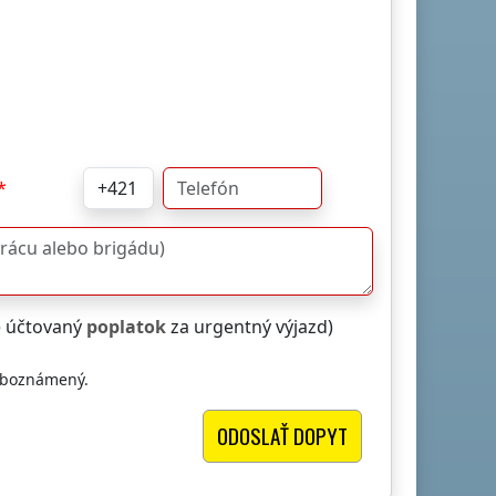
e účtovaný
poplatok
za urgentný výjazd)
oboznámený.