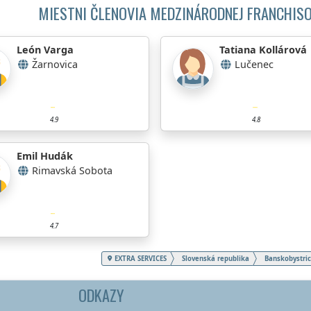
MIESTNI ČLENOVIA MEDZINÁRODNEJ FRANCHISO
León Varga
Tatiana Kollárová
Žarnovica
Lučenec
4.9
4.8
Emil Hudák
Rimavská Sobota
4.7
EXTRA SERVICES
Slovenská republika
Banskobystric
ODKAZY