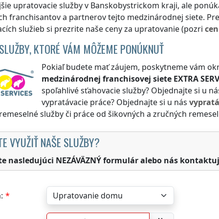
jšie upratovacie služby
v Banskobystrickom kraji
, ale ponúk
h franchisantov a partnerov tejto medzinárodnej siete. Pr
cích služieb si prezrite naše ceny za upratovanie (pozri
cen
 SLUŽBY, KTORÉ VÁM MÔŽEME PONÚKNUŤ
Pokiaľ budete mať záujem, poskytneme vám okr
medzinárodnej franchisovej siete
EXTRA SERV
spoľahlivé sťahovacie služby? Objednajte si u n
vypratávacie práce? Objednajte si u nás
vyprat
 remeselné služby či práce od šikovných a zručných remesel
TE VYUŽIŤ NAŠE SLUŽBY?
te nasledujúci NEZÁVÄZNÝ formulár alebo nás kontaktuj
: