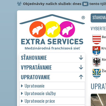
Objednávky našich služieb: dnes
tento tý
64
SŤAHOVA
VYBERTE
Ba
Medzinárodná franchisová sieť
Kr
SŤAHOVANIE
Ri
VYPRATÁVANIE
Ži
UPRATOVANIE
UPRAT
Upratovanie
Upratovacie služby
Upratovacie práce