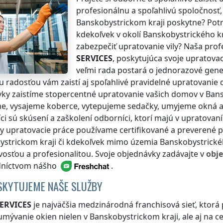
profesionálnu a spoľahlivú spoločnosť,
Banskobystrickom kraji
poskytne? Potr
kdekoľvek v okolí
Banskobystrického k
zabezpečiť upratovanie vily? Naša pro
SERVICES
, poskytujúca svoje upratova
veľmi rada postará o jednorazové gene
 radosťou vám zaistí aj spoľahlivé pravidelné upratovanie 
vky zaistíme stopercentné upratovanie vašich domov
v Ban
, vysajeme koberce, vytepujeme sedačky, umyjeme okná aj
ci sú skúsení a zaškolení odborníci, ktorí majú v upratova
y upratovacie práce používame certifikované a preverené 
strickom kraji
či kdekoľvek
mimo územia Banskobystrické
ivosťou a profesionalitou. Svoje objednávky zadávajte v
obj
dníctvom nášho
.
SKYTUJEME NAŠE SLUŽBY
ERVICES
je najväčšia medzinárodná franchisová sieť, ktorá
umývanie okien nielen
v Banskobystrickom kraji
, ale aj na