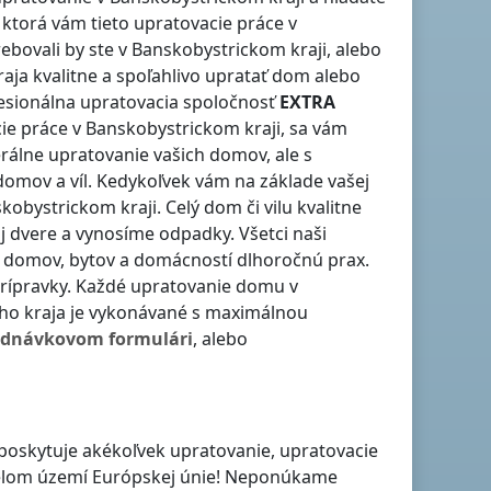
 ktorá vám tieto upratovacie práce
v
ebovali by ste
v Banskobystrickom kraji
, alebo
raja
kvalitne a spoľahlivo upratať dom alebo
fesionálna upratovacia spoločnosť
EXTRA
cie práce
v Banskobystrickom kraji
, sa vám
rálne upratovanie vašich domov, ale s
domov a víl. Kedykoľvek vám na základe vašej
skobystrickom kraji
. Celý dom či vilu kvalitne
 dvere a vynosíme odpadky. Všetci naši
ní domov, bytov a domácností dlhoročnú prax.
prípravky. Každé upratovanie domu
v
ho kraja
je vykonávané s maximálnou
ednávkovom formulári
, alebo
 poskytuje akékoľvek upratovanie, upratovacie
 celom území Európskej únie! Neponúkame