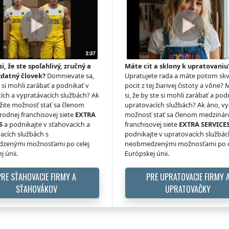
si, že ste spoľahlivý, zručný a
Máte cit a sklony k upratovaniu
zdatný človek?
Domnievate sa,
Upratujete rada a máte potom skv
e si mohli zarábať a podnikať v
pocit z tej žiarivej čistoty a vône? 
ích a vypratávacích službách? Ak
si, že by ste si mohli zarábať a pod
žite možnosť stať sa členom
upratovacích službách? Ak áno, vy
odnej franchisovej siete
EXTRA
možnosť stať sa členom medzinár
S
a podnikajte v sťahovacích a
franchisovej siete
EXTRA SERVICE
acích službách s
podnikajte v upratovacích službác
zenými možnosťami po celej
neobmedzenými možnosťami po c
j únii.
Európskej únii.
PRE SŤAHOVACIE FIRMY A
PRE UPRATOVACIE FIRMY 
SŤAHOVÁKOV
UPRATOVAČKY