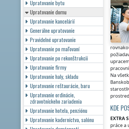
Upratovanie bytu
Upratovanie domu
Upratovanie kancelárií
Generálne upratovanie
Pravidelné upratovanie
rovnakou
Upratovanie po maľovaní
požiada
Upratovanie po rekonštrukcii
upraceme
Upratovanie firmy
pracovní
Na všetk
Upratovanie haly, skladu
Banskoby
Upratovanie reštaurácie, baru
starostl
Upratovanie ordinácie,
prostre
zdravotníckeho zariadenia
KDE PO
Upratovanie hotela, penziónu
EXTRA S
Upratovanie kaderníctva, salónu
práce a 
Upratovanie domácnosti