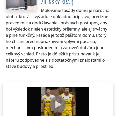
ŽILINSKÝ KRAJ
)
Maľovanie fasády domu je náročná
úloha, ktorá si vyžaduje dôkladnú prípravu, precízne
prevedenie a dodržiavanie správnych postupov, aby
bol výsledok nielen esteticky príjemný, ale aj trvácny
a plne funkčný. Fasáda je totiž plášťom domu, ktorý
ho chráni pred nepriaznivými vplyvmi počasia,
mechanickým poškodením a zároveň dotvára jeho
celkový vzhľad. Preto je dôležité pristupovať k jej
náteru zodpovedne a s dostatočnými znalosťami o
stave budovy a prostredí....