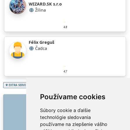
WIZARD.SK s.r.o
Žilina
4.8
Félix Greguš
Čadca
4.7
EXTRA SERVICES
Slovenská republika
Žilinský kraj
Maľovanie, náter fasády
Používame cookies
ODKAZY
Súbory cookie a ďalšie
O nás
technológie sledovania
Ako to všetko začalo
používame na zlepšenie vášho
Cenník