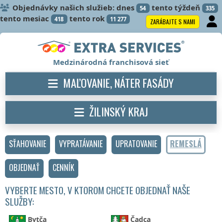
Objednávky našich služieb: dnes
tento týždeň
54
335
tento mesiac
tento rok
418
11 277
ZARÁBAJTE S NAMI
Medzinárodná franchisová sieť
MAĽOVANIE, NÁTER FASÁDY
ŽILINSKÝ KRAJ
SŤAHOVANIE
VYPRATÁVANIE
UPRATOVANIE
REMESLÁ
OBJEDNAŤ
CENNÍK
VYBERTE MESTO, V KTOROM CHCETE OBJEDNAŤ NAŠE
SLUŽBY:
Bytča
Čadca