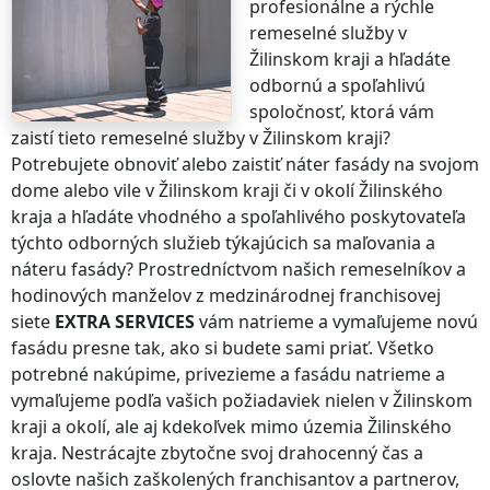
profesionálne a rýchle
remeselné služby
v
Žilinskom kraji
a hľadáte
odbornú a spoľahlivú
spoločnosť, ktorá vám
zaistí tieto remeselné služby
v Žilinskom kraji
?
Potrebujete obnoviť alebo zaistiť náter fasády na svojom
dome alebo vile
v Žilinskom kraji
či v okolí
Žilinského
kraja
a hľadáte vhodného a spoľahlivého poskytovateľa
týchto odborných služieb týkajúcich sa maľovania a
náteru fasády? Prostredníctvom našich remeselníkov a
hodinových manželov z medzinárodnej franchisovej
siete
EXTRA SERVICES
vám natrieme a vymaľujeme novú
fasádu presne tak, ako si budete sami priať. Všetko
potrebné nakúpime, privezieme a fasádu natrieme a
vymaľujeme podľa vašich požiadaviek nielen
v Žilinskom
kraji
a okolí, ale aj kdekoľvek
mimo územia Žilinského
kraja
. Nestrácajte zbytočne svoj drahocenný čas a
oslovte našich zaškolených franchisantov a partnerov,