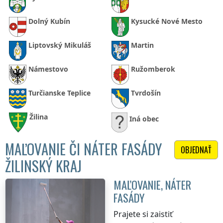
Dolný Kubín
Kysucké Nové Mesto
Liptovský Mikuláš
Martin
Námestovo
Ružomberok
Turčianske Teplice
Tvrdošín
Žilina
Iná obec
MAĽOVANIE ČI NÁTER FASÁDY
OBJEDNAŤ
ŽILINSKÝ KRAJ
MAĽOVANIE, NÁTER
FASÁDY
Prajete si zaistiť