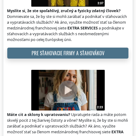
Myslíte si, že ste spoľahlivý, zručný a fyzicky zdatný človek?
Domnievate sa, že by ste si mohli zarábať a podnikať v sťahovacích
a vypratávacích službách? Ak áno, využite možnosť stať sa členom
medzinárodnej franchisovej siete
EXTRA SERVICES
a podnikajte v
sťahovacích a vypratávacích službách s neobmedzenými
možnosťami po celej Európskej únii.
PRE SŤAHOVACIE FIRMY A SŤAHOVÁKOV
Máte cit a sklony k upratovaniu?
Upratujete rada a máte potom
skvelý pocit z tej žiarivej čistoty a vône? Myslíte si, že by ste si mohli
zarábať a podnikať v upratovacích službách? Ak áno, využite
možnosť stať sa členom medzinárodnej franchisovej siete
EXTRA