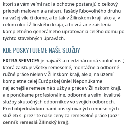
ktorí sa vám veľmi radi a ochotne postarajú o celkový
priebeh maľovania a náteru fasády ľubovoľného druhu
na vašej vile či dome, a to tak
v Žilinskom kraji
, ako aj v
celom okolí
Žilinského kraja
, a to vrátane zaistenia
kompletného generálneho upratovania celého domu po
týchto stavebných úpravách.
KDE POSKYTUJEME NAŠE SLUŽBY
EXTRA SERVICES
je najväčšia medzinárodná spoločnosť,
ktorá zaisťuje všetky remeselné, montážne a odborné
ručné práce nielen
v Žilinskom kraji
, ale aj na území
kompletne celej Európskej únie! Neponúkame
najlacnejšie remeselné služby a práce
v Žilinskom kraji
,
ale ponúkame profesionálne, odborné a veľmi kvalitné
služby skutočných odborníkov vo svojich odboroch.
Pred
objednávkou
nami poskytovaných remeselných
služieb si prezrite naše ceny za remeselné práce (pozri
cenník
remeslá
Žilinský kraj
).