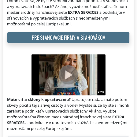
Domnievate sa, že by ste si mohli zarábať a podnikať v sťahovacích
a vypratávacích službách? Ak áno, využite možnosť stať sa členom
medzinárodnej franchisovej siete
EXTRA SERVICES
a podnikajte v
sťahovacích a vypratávacích službách s neobmedzenými
možnosťami po celej Európskej únii.
PRE SŤAHOVACIE FIRMY A SŤAHOVÁKOV
Máte cit a sklony k upratovaniu?
Upratujete rada a máte potom
skvelý pocit z tej žiarivej čistoty a vône? Myslíte si, že by ste si mohli
zarábať a podnikať v upratovacích službách? Ak áno, využite
možnosť stať sa členom medzinárodnej franchisovej siete
EXTRA
SERVICES
a podnikajte v upratovacích službách s neobmedzenými
možnosťami po celej Európskej únii.