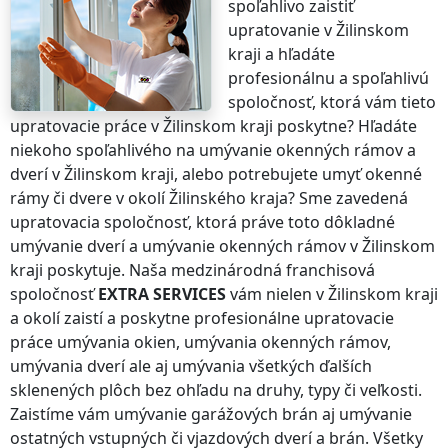
spoľahlivo zaistiť
upratovanie
v Žilinskom
kraji
a hľadáte
profesionálnu a spoľahlivú
spoločnosť, ktorá vám tieto
upratovacie práce
v Žilinskom kraji
poskytne? Hľadáte
niekoho spoľahlivého na umývanie okenných rámov a
dverí
v Žilinskom kraji
, alebo potrebujete umyť okenné
rámy či dvere v okolí
Žilinského kraja
? Sme zavedená
upratovacia spoločnosť, ktorá práve toto dôkladné
umývanie dverí a umývanie okenných rámov
v Žilinskom
kraji
poskytuje. Naša medzinárodná franchisová
spoločnosť
EXTRA SERVICES
vám nielen
v Žilinskom kraji
a okolí zaistí a poskytne profesionálne upratovacie
práce umývania okien, umývania okenných rámov,
umývania dverí ale aj umývania všetkých ďalších
sklenených plôch bez ohľadu na druhy, typy či veľkosti.
Zaistíme vám umývanie garážových brán aj umývanie
ostatných vstupných či vjazdových dverí a brán. Všetky