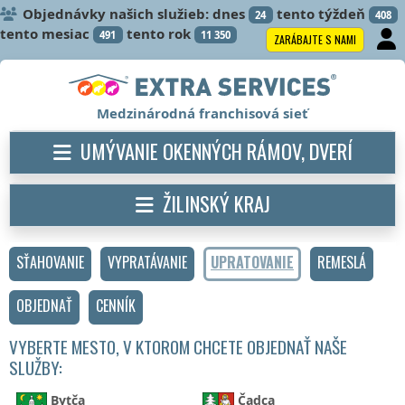
Objednávky našich služieb: dnes
tento týždeň
24
408
tento mesiac
tento rok
491
11 350
ZARÁBAJTE S NAMI
Medzinárodná franchisová sieť
UMÝVANIE OKENNÝCH RÁMOV, DVERÍ
ŽILINSKÝ KRAJ
SŤAHOVANIE
VYPRATÁVANIE
UPRATOVANIE
REMESLÁ
OBJEDNAŤ
CENNÍK
VYBERTE MESTO, V KTOROM CHCETE OBJEDNAŤ NAŠE
SLUŽBY:
Bytča
Čadca