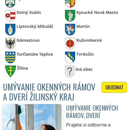
Dolný Kubín
Kysucké Nové Mesto
Liptovský Mikuláš
Martin
Námestovo
Ružomberok
Turčianske Teplice
Tvrdošín
Žilina
Iná obec
UMÝVANIE OKENNÝCH RÁMOV
OBJEDNAŤ
A DVERÍ ŽILINSKÝ KRAJ
UMÝVANIE OKENNÝCH
RÁMOV, DVERÍ
Prajete si odborne a