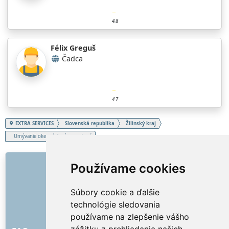
4.8
Félix Greguš
Čadca
4.7
EXTRA SERVICES
Slovenská republika
Žilinský kraj
Umývanie okenných rámov, dverí
ODKAZY
Používame cookies
O nás
Súbory cookie a ďalšie
Ako to všetko začalo
technológie sledovania
Cenník
používame na zlepšenie vášho
Všeobecné obchodné podmienky