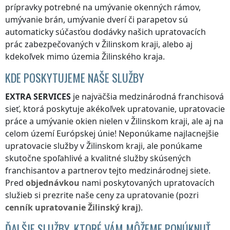
prípravky potrebné na umývanie okenných rámov,
umývanie brán, umývanie dverí či parapetov sú
automaticky súčasťou dodávky našich upratovacích
prác zabezpečovaných
v Žilinskom kraji
, alebo aj
kdekoľvek
mimo územia Žilinského kraja
.
KDE POSKYTUJEME NAŠE SLUŽBY
EXTRA SERVICES
je najväčšia medzinárodná franchisová
sieť, ktorá poskytuje akékoľvek upratovanie, upratovacie
práce a umývanie okien nielen
v Žilinskom kraji
, ale aj na
celom území Európskej únie! Neponúkame najlacnejšie
upratovacie služby
v Žilinskom kraji
, ale ponúkame
skutočne spoľahlivé a kvalitné služby skúsených
franchisantov a partnerov tejto medzinárodnej siete.
Pred
objednávkou
nami poskytovaných upratovacích
služieb si prezrite naše ceny za upratovanie (pozri
cenník
upratovanie
Žilinský kraj
).
ĎALŠIE SLUŽBY, KTORÉ VÁM MÔŽEME PONÚKNUŤ