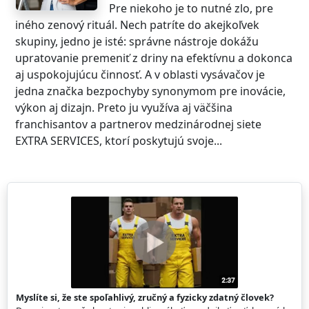
Pre niekoho je to nutné zlo, pre
iného zenový rituál. Nech patríte do akejkoľvek
skupiny, jedno je isté: správne nástroje dokážu
upratovanie premeniť z driny na efektívnu a dokonca
aj uspokojujúcu činnosť. A v oblasti vysávačov je
jedna značka bezpochyby synonymom pre inovácie,
výkon aj dizajn. Preto ju využíva aj väčšina
franchisantov a partnerov medzinárodnej siete
EXTRA SERVICES, ktorí poskytujú svoje...
Myslíte si, že ste spoľahlivý, zručný a fyzicky zdatný človek?