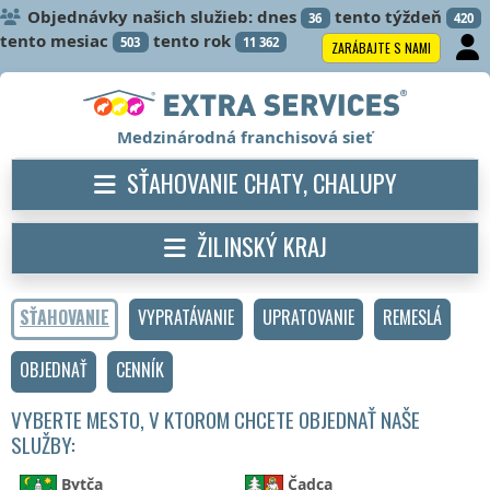
Objednávky našich služieb: dnes
tento týždeň
36
420
tento mesiac
tento rok
503
11 362
ZARÁBAJTE S NAMI
Medzinárodná franchisová sieť
SŤAHOVANIE CHATY, CHALUPY
ŽILINSKÝ KRAJ
SŤAHOVANIE
VYPRATÁVANIE
UPRATOVANIE
REMESLÁ
OBJEDNAŤ
CENNÍK
VYBERTE MESTO, V KTOROM CHCETE OBJEDNAŤ NAŠE
SLUŽBY:
Bytča
Čadca