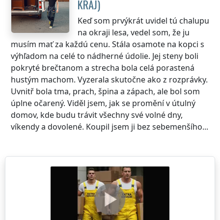
KRAJ
)
Keď som prvýkrát uvidel tú chalupu
na okraji lesa, vedel som, že ju
musím mať za každú cenu. Stála osamote na kopci s
výhľadom na celé to nádherné údolie. Jej steny boli
pokryté brečtanom a strecha bola celá porastená
hustým machom. Vyzerala skutočne ako z rozprávky.
Uvnitř bola tma, prach, špina a zápach, ale bol som
úplne očarený. Viděl jsem, jak se promění v útulný
domov, kde budu trávit všechny své volné dny,
víkendy a dovolené. Koupil jsem ji bez sebemenšího...