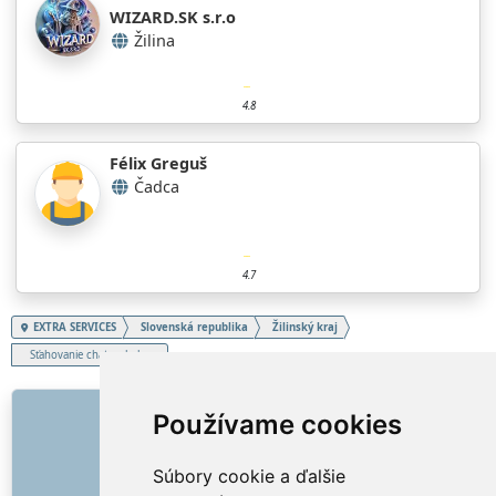
WIZARD.SK s.r.o
Žilina
4.8
Félix Greguš
Čadca
4.7
EXTRA SERVICES
Slovenská republika
Žilinský kraj
Sťahovanie chaty, chalupy
ODKAZY
Používame cookies
O nás
Súbory cookie a ďalšie
Ako to všetko začalo