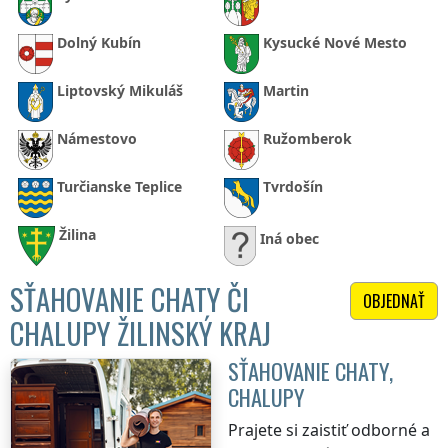
Dolný Kubín
Kysucké Nové Mesto
Liptovský Mikuláš
Martin
Námestovo
Ružomberok
Turčianske Teplice
Tvrdošín
Žilina
Iná obec
SŤAHOVANIE CHATY ČI
OBJEDNAŤ
CHALUPY ŽILINSKÝ KRAJ
SŤAHOVANIE CHATY,
CHALUPY
Prajete si zaistiť odborné a