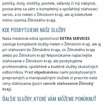
poličky, stoly, stoličky, postele, váľandy či iný nábytok,
postaráme sa vám o kompletný a spoľahlivý sťahovací
servis, a to nielen
v Žilinskom kraji
, ale aj kdekoľvek
mimo územia Žilinského kraja
.
KDE POSKYTUJEME NAŠE SLUŽBY
Naša medzinárodná spoločnosť
EXTRA SERVICES
zaisťuje komplexné služby nielen
v Žilinskom kraji
, ale aj
pri sťahovaní
do Žilinského kraja
,
zo Žilinského kraja
alebo
po Žilinskom kraji
! Neponúkame najlacnejšie
sťahovanie
v Žilinskom kraji
, ale poskytujeme
profesionálne, spoľahlivé a kvalitné služby skutočných
odborníkov. Pred
objednávkou
nami poskytovaných
prepravných a manipulačných služieb si prezrite naše
ceny sťahovania (pozri
cenník
sťahovanie
Žilinský
kraj
).
ĎALŠIE SLUŽBY, KTORÉ VÁM MÔŽEME PONÚKNUŤ