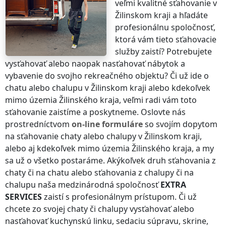
veľmi kvalitné sťahovanie
v
Žilinskom kraji
a hľadáte
profesionálnu spoločnosť,
ktorá vám tieto sťahovacie
služby zaistí? Potrebujete
vysťahovať alebo naopak nasťahovať nábytok a
vybavenie do svojho rekreačného objektu? Či už ide o
chatu alebo chalupu
v Žilinskom kraji
alebo kdekoľvek
mimo územia Žilinského kraja
, veľmi radi vám toto
sťahovanie zaistíme a poskytneme. Oslovte nás
prostredníctvom
on-line formuláre
so svojím dopytom
na sťahovanie chaty alebo chalupy
v Žilinskom kraji
,
alebo aj kdekoľvek
mimo územia Žilinského kraja
, a my
sa už o všetko postaráme. Akýkoľvek druh sťahovania z
chaty či na chatu alebo sťahovania z chalupy či na
chalupu naša medzinárodná spoločnosť
EXTRA
SERVICES
zaistí s profesionálnym prístupom. Či už
chcete zo svojej chaty či chalupy vysťahovať alebo
nasťahovať kuchynskú linku, sedaciu súpravu, skrine,