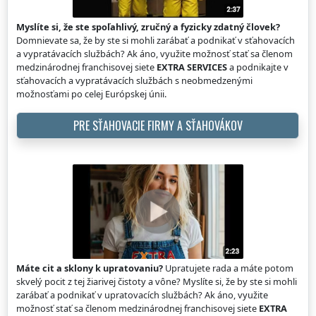
Myslíte si, že ste spoľahlivý, zručný a fyzicky zdatný človek?
Domnievate sa, že by ste si mohli zarábať a podnikať v sťahovacích
a vypratávacích službách? Ak áno, využite možnosť stať sa členom
medzinárodnej franchisovej siete
EXTRA SERVICES
a podnikajte v
sťahovacích a vypratávacích službách s neobmedzenými
možnosťami po celej Európskej únii.
PRE SŤAHOVACIE FIRMY A SŤAHOVÁKOV
Máte cit a sklony k upratovaniu?
Upratujete rada a máte potom
skvelý pocit z tej žiarivej čistoty a vône? Myslíte si, že by ste si mohli
zarábať a podnikať v upratovacích službách? Ak áno, využite
možnosť stať sa členom medzinárodnej franchisovej siete
EXTRA