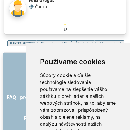
Félix Greguš
Čadca
4.7
EXTRA SERVICES
Slovenská republika
Žilinský kraj
Záhradný altánok
ODKAZY
Používame cookies
O nás
Súbory cookie a ďalšie
Ako to všetko začalo
technológie sledovania
Cenník
používame na zlepšenie vášho
Všeobecné obchodné podmienky
zážitku z prehliadania našich
FAQ - pre objednávateľa
FAQ - pre poskytovateľov
webových stránok, na to, aby sme
Reklama a marketing
vám zobrazovali prispôsobený
Blog
obsah a cielené reklamy, na
Recenzie objednávok s hodnotením
analýzu návštevnosti našich
Kontakt