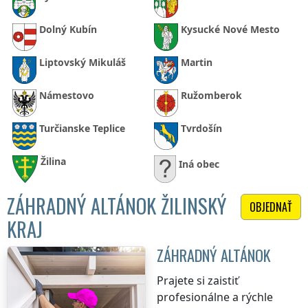
Dolný Kubín
Kysucké Nové Mesto
Liptovský Mikuláš
Martin
Námestovo
Ružomberok
Turčianske Teplice
Tvrdošín
Žilina
Iná obec
ZÁHRADNÝ ALTÁNOK ŽILINSKÝ
OBJEDNAŤ
KRAJ
ZÁHRADNÝ ALTÁNOK
Prajete si zaistiť
profesionálne a rýchle