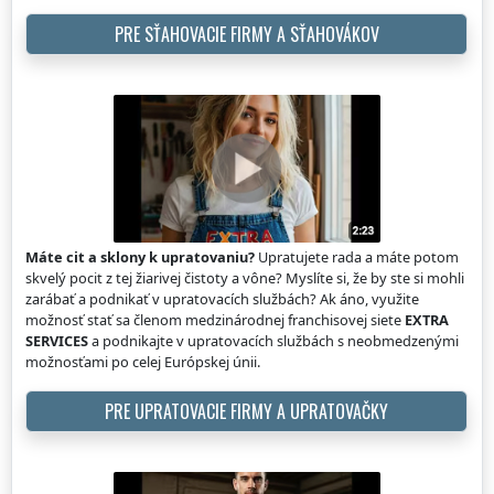
PRE SŤAHOVACIE FIRMY A SŤAHOVÁKOV
Máte cit a sklony k upratovaniu?
Upratujete rada a máte potom
skvelý pocit z tej žiarivej čistoty a vône? Myslíte si, že by ste si mohli
zarábať a podnikať v upratovacích službách? Ak áno, využite
možnosť stať sa členom medzinárodnej franchisovej siete
EXTRA
SERVICES
a podnikajte v upratovacích službách s neobmedzenými
možnosťami po celej Európskej únii.
PRE UPRATOVACIE FIRMY A UPRATOVAČKY