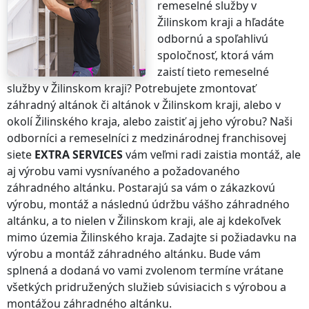
remeselné služby
v
Žilinskom kraji
a hľadáte
odbornú a spoľahlivú
spoločnosť, ktorá vám
zaistí tieto remeselné
služby
v Žilinskom kraji
? Potrebujete zmontovať
záhradný altánok či altánok
v Žilinskom kraji
, alebo v
okolí
Žilinského kraja
, alebo zaistiť aj jeho výrobu? Naši
odborníci a remeselníci z medzinárodnej franchisovej
siete
EXTRA SERVICES
vám veľmi radi zaistia montáž, ale
aj výrobu vami vysnívaného a požadovaného
záhradného altánku. Postarajú sa vám o zákazkovú
výrobu, montáž a následnú údržbu vášho záhradného
altánku, a to nielen
v Žilinskom kraji
, ale aj kdekoľvek
mimo územia Žilinského kraja
. Zadajte si požiadavku na
výrobu a montáž záhradného altánku. Bude vám
splnená a dodaná vo vami zvolenom termíne vrátane
všetkých pridružených služieb súvisiacich s výrobou a
montážou záhradného altánku.