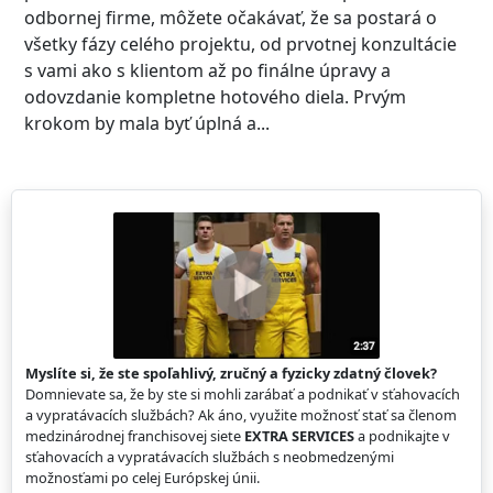
odbornej firme, môžete očakávať, že sa postará o
všetky fázy celého projektu, od prvotnej konzultácie
s vami ako s klientom až po finálne úpravy a
odovzdanie kompletne hotového diela. Prvým
krokom by mala byť úplná a...
Myslíte si, že ste spoľahlivý, zručný a fyzicky zdatný človek?
Domnievate sa, že by ste si mohli zarábať a podnikať v sťahovacích
a vypratávacích službách? Ak áno, využite možnosť stať sa členom
medzinárodnej franchisovej siete
EXTRA SERVICES
a podnikajte v
sťahovacích a vypratávacích službách s neobmedzenými
možnosťami po celej Európskej únii.