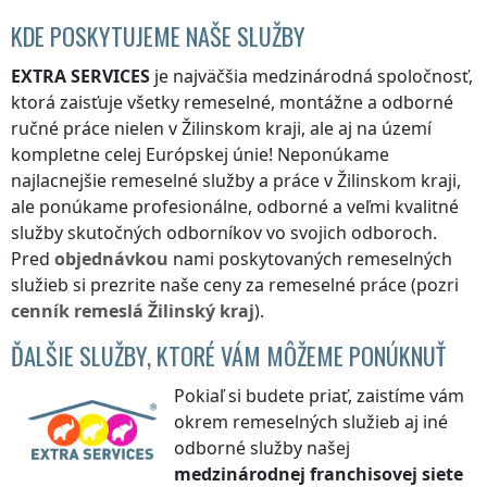
KDE POSKYTUJEME NAŠE SLUŽBY
EXTRA SERVICES
je najväčšia medzinárodná spoločnosť,
ktorá zaisťuje všetky remeselné, montážne a odborné
ručné práce nielen
v Žilinskom kraji
, ale aj na území
kompletne celej Európskej únie! Neponúkame
najlacnejšie remeselné služby a práce
v Žilinskom kraji
,
ale ponúkame profesionálne, odborné a veľmi kvalitné
služby skutočných odborníkov vo svojich odboroch.
Pred
objednávkou
nami poskytovaných remeselných
služieb si prezrite naše ceny za remeselné práce (pozri
cenník
remeslá
Žilinský kraj
).
ĎALŠIE SLUŽBY, KTORÉ VÁM MÔŽEME PONÚKNUŤ
Pokiaľ si budete priať, zaistíme vám
okrem remeselných služieb aj iné
odborné služby našej
medzinárodnej franchisovej siete