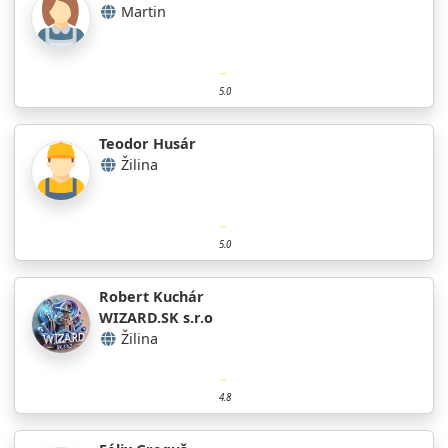
Martin
5.0
Teodor Husár
Žilina
5.0
Robert Kuchár
WIZARD.SK s.r.o
Žilina
4.8