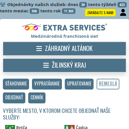
Objednávky našich služieb: dnes
tento týždeň
39
423
tento mesiac
tento rok
506
11 365
ZARÁBAJTE S NAMI
Medzinárodná franchisová sieť
ZÁHRADNÝ ALTÁNOK
ŽILINSKÝ KRAJ
SŤAHOVANIE
VYPRATÁVANIE
UPRATOVANIE
REMESLÁ
OBJEDNAŤ
CENNÍK
VYBERTE MESTO, V KTOROM CHCETE OBJEDNAŤ NAŠE
SLUŽBY:
Bytča
Čadca