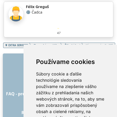
Félix Greguš
Čadca
4.7
EXTRA SERVICES
Slovenská republika
Žilinský kraj
Výmena umývadla, WC
ODKAZY
Používame cookies
O nás
Súbory cookie a ďalšie
Ako to všetko začalo
technológie sledovania
Cenník
používame na zlepšenie vášho
Všeobecné obchodné podmienky
zážitku z prehliadania našich
FAQ - pre objednávateľa
FAQ - pre poskytovateľov
webových stránok, na to, aby sme
Reklama a marketing
vám zobrazovali prispôsobený
Blog
obsah a cielené reklamy, na
Recenzie objednávok s hodnotením