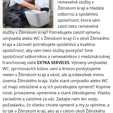
remeselné služby
v
Žilinskom kraji
a hľadáte
odbornú a spoľahlivú
spoločnosť, ktorá vám
zaistí tieto remeselné
služby
v Žilinskom kraji
? Potrebujete zaistiť výmenu
umývadla alebo WC
v Žilinskom kraji
či v okolí
Žilinského
kraja
a zároveň potrebujete spoľahlivú a kvalitnú
spoločnosť, aby vám tieto služby poskytla? Sme
spoločnosť odborníkov a remeselníkov z medzinárodnej
franchisovej siete
EXTRA SERVICES
. Výmeny umývadiel,
WC, sprchovacích kútov, vaní a drezov poskytujeme
nielen
v Žilinskom kraji
a okolí, ale aj kdekoľvek
mimo
územia Žilinského kraja
. Vaše staré umývadlo alebo WC
už majú odslúžené a vy ich potrebujete vymeniť? Kúpime
nové, privezieme, vymeníme a staré zlikvidujeme. Všetko
zariadime a zaistíme za vás. Zadajte nám len svoju
požiadavku, čo všetko chcete vymeniť a my ju splníme, a
to tak
v Žilinskom kraji
, ako aj v celom okolí
Žilinského