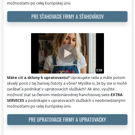
možnosťami po celej Európskej únii.
PRE SŤAHOVACIE FIRMY A SŤAHOVÁKOV
Máte cit a sklony k upratovaniu?
Upratujete rada a máte potom
skvelý pocit z tej žiarivej čistoty a vône? Myslíte si, že by ste si mohli
zarábať a podnikať v upratovacích službách? Ak áno, využite
možnosť stať sa členom medzinárodnej franchisovej siete
EXTRA
SERVICES
a podnikajte v upratovacích službách s neobmedzenými
možnosťami po celej Európskej únii.
PRE UPRATOVACIE FIRMY A UPRATOVAČKY