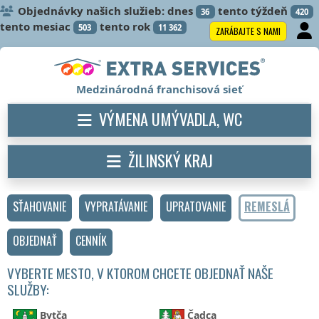
Objednávky našich služieb: dnes
tento týždeň
36
420
tento mesiac
tento rok
503
11 362
ZARÁBAJTE S NAMI
Medzinárodná franchisová sieť
VÝMENA UMÝVADLA, WC
ŽILINSKÝ KRAJ
SŤAHOVANIE
VYPRATÁVANIE
UPRATOVANIE
REMESLÁ
OBJEDNAŤ
CENNÍK
VYBERTE MESTO, V KTOROM CHCETE OBJEDNAŤ NAŠE
SLUŽBY:
Bytča
Čadca