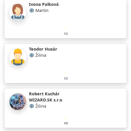
Ivona Palková
Martin
5.0
Teodor Husár
Žilina
5.0
Robert Kuchár
WIZARD.SK s.r.o
Žilina
4.8