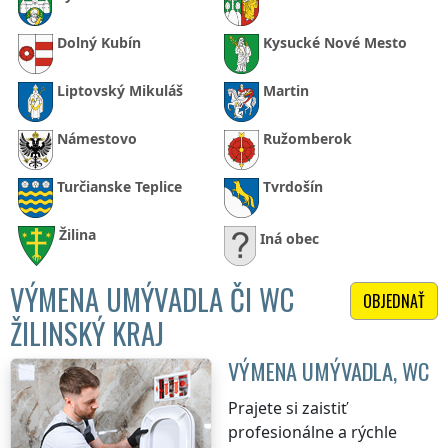
Dolný Kubín
Kysucké Nové Mesto
Liptovský Mikuláš
Martin
Námestovo
Ružomberok
Turčianske Teplice
Tvrdošín
Žilina
Iná obec
VÝMENA UMÝVADLA ČI WC
OBJEDNAŤ
ŽILINSKÝ KRAJ
VÝMENA UMÝVADLA, WC
Prajete si zaistiť
profesionálne a rýchle