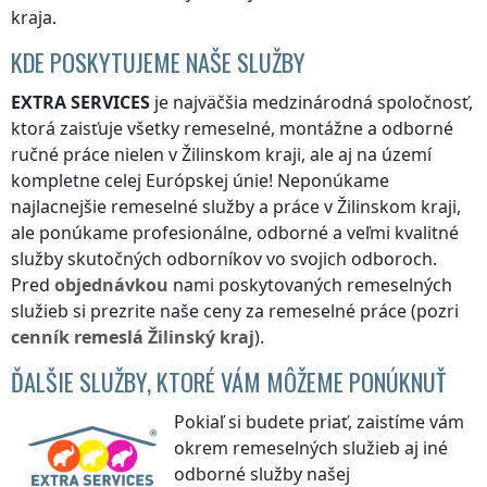
kraja
.
KDE POSKYTUJEME NAŠE SLUŽBY
EXTRA SERVICES
je najväčšia medzinárodná spoločnosť,
ktorá zaisťuje všetky remeselné, montážne a odborné
ručné práce nielen
v Žilinskom kraji
, ale aj na území
kompletne celej Európskej únie! Neponúkame
najlacnejšie remeselné služby a práce
v Žilinskom kraji
,
ale ponúkame profesionálne, odborné a veľmi kvalitné
služby skutočných odborníkov vo svojich odboroch.
Pred
objednávkou
nami poskytovaných remeselných
služieb si prezrite naše ceny za remeselné práce (pozri
cenník
remeslá
Žilinský kraj
).
ĎALŠIE SLUŽBY, KTORÉ VÁM MÔŽEME PONÚKNUŤ
Pokiaľ si budete priať, zaistíme vám
okrem remeselných služieb aj iné
odborné služby našej