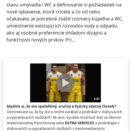
stavu umývadla i WC a definovanie si požiadaviek na
nové vybavenie, ktoré chcete a čo od neho
očakávate. Je potrebné zvážiť rozmery kúpeľne a WC,
umiestnenie existujúcich rozvodov vody a odpadu,
ako aj osobné preferencie ohľadom dizajnu a
funkčnosti nových prvkov. Pri...
Myslíte si, že ste spoľahlivý, zručný a fyzicky zdatný človek?
Domnievate sa, že by ste si mohli zarábať a podnikať v sťahovacích
a vypratávacích službách? Ak áno, využite možnosť stať sa členom
medzinárodnej franchisovej siete
EXTRA SERVICES
a podnikajte v
sťahovacích a vypratávacích službách s neobmedzenými