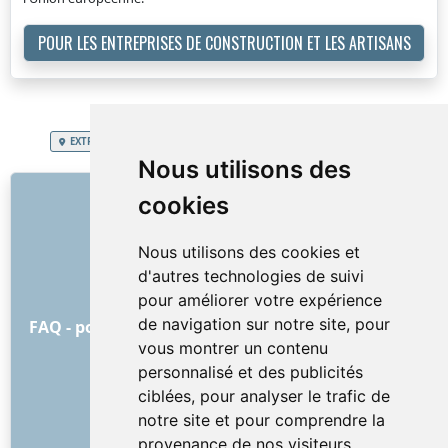
POUR LES ENTREPRISES DE CONSTRUCTION ET LES ARTISANS
EXTRA SERVICES
Royaume de Belgique
Débarras appartement
Nous utilisons des
LIENS
cookies
À propos de nous
Nous utilisons des cookies et
Comment tout a commencé
d'autres technologies de suivi
Liste de prix
pour améliorer votre expérience
Conditions Générales
de navigation sur notre site, pour
FAQ - pour les clients
FAQ - pour les prestataires
vous montrer un contenu
Publicité et marketing
personnalisé et des publicités
Blog
ciblées, pour analyser le trafic de
Contact
notre site et pour comprendre la
RÉSEAUX SOCIAUX
provenance de nos visiteurs.