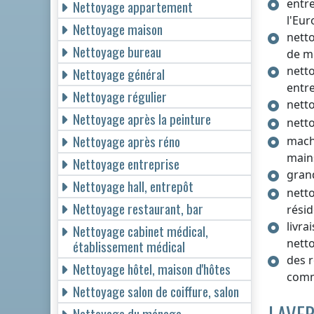
entr
Nettoyage appartement
l'Eu
Nettoyage maison
nett
Nettoyage bureau
de m
nett
Nettoyage général
entr
Nettoyage régulier
netto
Nettoyage après la peinture
netto
Nettoyage après réno
mach
main
Nettoyage entreprise
gran
Nettoyage hall, entrepôt
netto
Nettoyage restaurant, bar
résid
livra
Nettoyage cabinet médical,
nett
établissement médical
des 
Nettoyage hôtel, maison d'hôtes
com
Nettoyage salon de coiffure, salon
Nettoyage du ménage