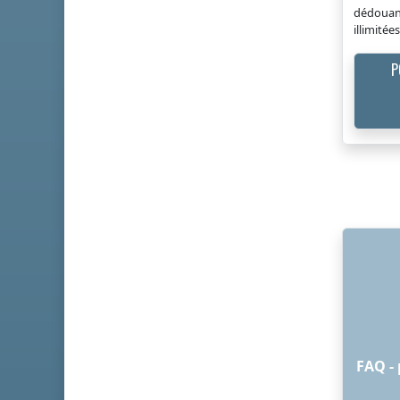
dédouane
illimité
P
FAQ - 