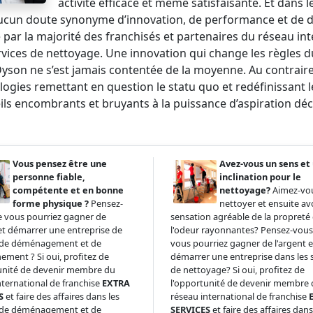
activité efficace et même satisfaisante. Et dans
ucun doute synonyme d’innovation, de performance et de de
ée par la majorité des franchisés et partenaires du réseau i
rvices de nettoyage. Une innovation qui change les règles d
Dyson ne s’est jamais contentée de la moyenne. Au contraire
ogies remettant en question le statu quo et redéfinissant le
ls encombrants et bruyants à la puissance d’aspiration décr
Vous pensez être une
Avez-vous un sens et
personne fiable,
inclination pour le
compétente et en bonne
nettoyage?
Aimez-vo
forme physique ?
Pensez-
nettoyer et ensuite av
 vous pourriez gagner de
sensation agréable de la propreté 
 et démarrer une entreprise de
l'odeur rayonnantes? Pensez-vou
s de déménagement et de
vous pourriez gagner de l'argent e
ment ? Si oui, profitez de
démarrer une entreprise dans les 
unité de devenir membre du
de nettoyage? Si oui, profitez de
nternational de franchise
EXTRA
l'opportunité de devenir membre
S
et faire des affaires dans les
réseau international de franchise
s de déménagement et de
SERVICES
et faire des affaires dans