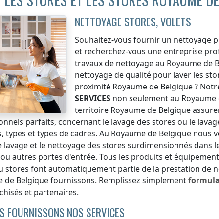
 LES STORES ET LES STORES ROYAUME DE
NETTOYAGE STORES, VOLETS
Souhaitez-vous fournir un nettoyage pr
et recherchez-vous une entreprise profe
travaux de nettoyage
au Royaume de B
nettoyage de qualité pour laver les st
proximité
Royaume de Belgique
? Notre
SERVICES
non seulement
au Royaume 
territoire Royaume de Belgique
assurer
onnels parfaits, concernant le lavage des stores ou le lavag
es, types et types de cadres.
Au Royaume de Belgique
nous vo
le lavage et le nettoyage des stores surdimensionnés dans le
ou autres portes d'entrée. Tous les produits et équipemen
u stores font automatiquement partie de la prestation de 
 de Belgique
fournissons. Remplissez simplement
formul
chisés et partenaires.
S FOURNISSONS NOS SERVICES