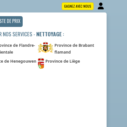
GAGNEZ AVEC NOUS
ISTE DE PRIX
R NOS SERVICES -
NETTOYAGE
:
ovince de Flandre-
Province de Brabant
ientale
flamand
ce de Henegouwen
Province de Liège