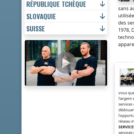
RÉPUBLIQUE TCHÈQUE
sans a
SLOVAQUIE
utilis
des se
SUISSE
1978, 
technol
apparei
vous que
l'argent
service
dédouane
l'opport
réseau i
SERVICE
service