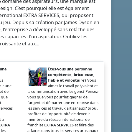
 le domaine des aspirateurs, une marque est
sign. C’est pourquoi elle est également
nternational EXTRA SERVICES, qui proposent
u jeu. Depuis sa création par James Dyson en
, l’entreprise a développé sans relâche des
s capacités d’un aspirateur. Oubliez les
oissante et aux...
 une
Êtes-vous une personne
compétente, bricoleuse,
us
fiable et volontaire?
Vous
oir une
aimez le travail polyvalent et
et de
la communication avec les gens? Pensez-
s que
vous que vous pourriez gagner de
t
l'argent et démarrer une entreprise dans
services
les services et travaux artisanaux? Si oui,
profitez de l'opportunité de devenir
 du
membre du réseau international de
EXTRA
franchise
EXTRA SERVICES
et faire des
 les
affaires dans tous les services artisanaux