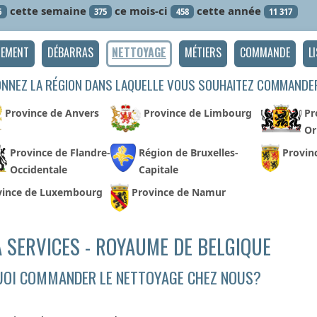
cette semaine
ce mois-ci
cette année
6
375
458
11 317
GEMENT
DÉBARRAS
NETTOYAGE
MÉTIERS
COMMANDE
L
ONNEZ LA RÉGION DANS LAQUELLE VOUS SOUHAITEZ COMMANDE
Province de Anvers
Province de Limbourg
Pr
Or
Province de Flandre-
Région de Bruxelles-
Provin
Occidentale
Capitale
vince de Luxembourg
Province de Namur
 SERVICES - ROYAUME DE BELGIQUE
OI COMMANDER LE NETTOYAGE CHEZ NOUS?