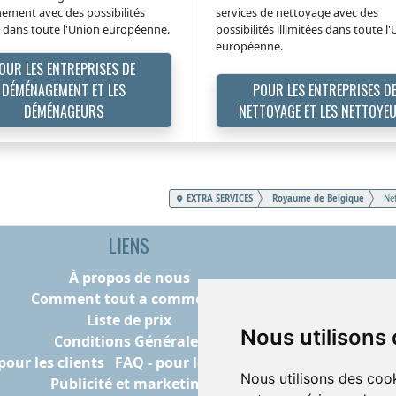
ment avec des possibilités
services de nettoyage avec des
es dans toute l'Union européenne.
possibilités illimitées dans toute l
européenne.
OUR LES ENTREPRISES DE
DÉMÉNAGEMENT ET LES
POUR LES ENTREPRISES D
DÉMÉNAGEURS
NETTOYAGE ET LES NETTOYE
EXTRA SERVICES
Royaume de Belgique
Net
LIENS
À propos de nous
Comment tout a commencé
Liste de prix
Nous utilisons
Conditions Générales
pour les clients
FAQ - pour les prestataires
Nous utilisons des cook
Publicité et marketing