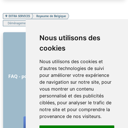
EXTRA SERVICES
Royaume de Belgique
Déménagement matériaux de construction
LIENS
Nous utilisons des
cookies
À propos de nous
Comment tout a commencé
Nous utilisons des cookies et
Liste de prix
d'autres technologies de suivi
Conditions Générales
pour améliorer votre expérience
FAQ - pour les clients
FAQ - pour les prestataires
de navigation sur notre site, pour
Publicité et marketing
vous montrer un contenu
Blog
personnalisé et des publicités
Contact
ciblées, pour analyser le trafic de
RÉSEAUX SOCIAUX
notre site et pour comprendre la
provenance de nos visiteurs.