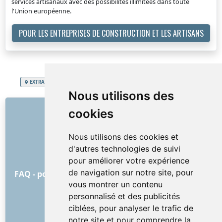
services artisanaux avec des possibilités illimitées dans toute
l'Union européenne.
POUR LES ENTREPRISES DE CONSTRUCTION ET LES ARTISANS
EXTRA SERVICES
Royaume de Belgique
Nettoyage terrasse, balcon
Nous utilisons des
LIENS
cookies
À propos de nous
Nous utilisons des cookies et
Comment tout a commencé
d'autres technologies de suivi
Liste de prix
pour améliorer votre expérience
Conditions Générales
de navigation sur notre site, pour
FAQ - pour les clients
FAQ - pour les prestataires
vous montrer un contenu
Publicité et marketing
personnalisé et des publicités
Blog
ciblées, pour analyser le trafic de
Contact
notre site et pour comprendre la