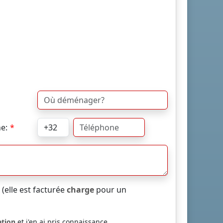
e:
elle est facturée
charge
pour un
ation
et j'en ai pris connaissance.