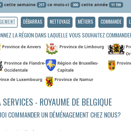
cette semaine
ce mois-ci
cette année
9
217
300
11 159
GEMENT
DÉBARRAS
NETTOYAGE
MÉTIERS
COMMANDE
L
ONNEZ LA RÉGION DANS LAQUELLE VOUS SOUHAITEZ COMMANDE
Province de Anvers
Province de Limbourg
Pr
Or
Province de Flandre-
Région de Bruxelles-
Provin
Occidentale
Capitale
vince de Luxembourg
Province de Namur
 SERVICES - ROYAUME DE BELGIQUE
OI COMMANDER UN DÉMÉNAGEMENT CHEZ NOUS?