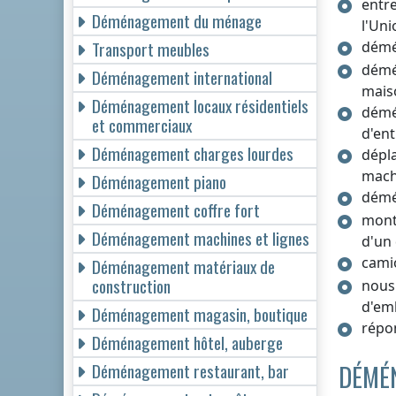
entr
Déménagement du ménage
l'Un
Transport meubles
démé
démé
Déménagement international
mais
Déménagement locaux résidentiels
démé
et commerciaux
d'ent
Déménagement charges lourdes
dépla
mach
Déménagement piano
démé
Déménagement coffre fort
mont
Déménagement machines et lignes
d'un
cami
Déménagement matériaux de
construction
nous 
d'em
Déménagement magasin, boutique
répo
Déménagement hôtel, auberge
DÉMÉN
Déménagement restaurant, bar