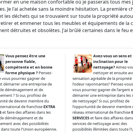
ormer en une maison confortable où je passerais tous mes
s. Je l'ai achetée sans la moindre hésitation. La première cho
et les déchets qui se trouvaient sur toute la propriété autou
 retirer et emmener tous les meubles et équipements de la c
ent détruites et obsolètes. J'ai brûlé certaines dans le feu et
Vous pensez être une
Avez-vous un sens et
personne fiable,
inclination pour le
compétente et en bonne
nettoyage?
Aimez-vo
forme physique ?
Pensez-
nettoyer et ensuite av
 vous pourriez gagner de
sensation agréable de la propreté 
 et démarrer une entreprise de
l'odeur rayonnantes? Pensez-vou
s de déménagement et de
vous pourriez gagner de l'argent e
ment ? Si oui, profitez de
démarrer une entreprise dans les 
unité de devenir membre du
de nettoyage? Si oui, profitez de
nternational de franchise
EXTRA
l'opportunité de devenir membre
S
et faire des affaires dans les
réseau international de franchise
s de déménagement et de
SERVICES
et faire des affaires dans
ment avec des possibilités
services de nettoyage avec des
es dans toute l'Union européenne.
possibilités illimitées dans toute l