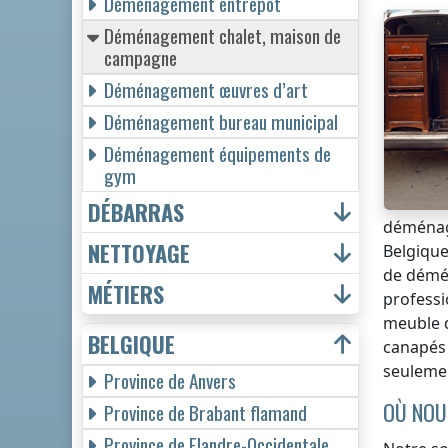
Déménagement entrepôt
Déménagement chalet, maison de
campagne
Déménagement œuvres d’art
Déménagement bureau municipal
Déménagement équipements de
gym
DÉBARRAS
déménag
NETTOYAGE
Belgiqu
de démé
MÉTIERS
professi
meuble d
BELGIQUE
canapés 
seulem
Province de Anvers
OÙ NOU
Province de Brabant flamand
Province de Flandre-Occidentale