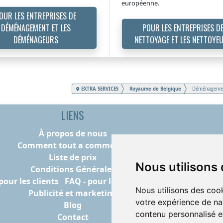
européenne.
OUR LES ENTREPRISES DE
DÉMÉNAGEMENT ET LES
POUR LES ENTREPRISES D
DÉMÉNAGEURS
NETTOYAGE ET LES NETTOYE
EXTRA SERVICES
Royaume de Belgique
Déménagemen
LIENS
À propos de nous
Comment tout a commencé
Liste de prix
Nous utilisons
Conditions Générales
pour les clients
FAQ - pour les prestataires
Nous utilisons des cook
Publicité et marketing
votre expérience de na
Blog
contenu personnalisé et
Contact