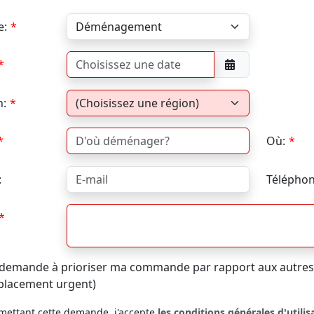
e:
n:
Où:
:
Téléphon
 demande à prioriser ma commande par rapport aux autres (
placement urgent)
mettant cette demande, j'accepte
les conditions générales d'utilis