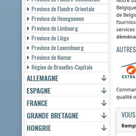
Notre so
Belgiqu
Province de Flandre-Orientale
de Belgi
Province de Henegouwen
fourniss
Province de Limbourg
services
déména
Province de Liège
Province de Luxembourg
AUTRES
Province de Namur
Région de Bruxelles-Capitale
ALLEMAGNE
ESPAGNE
Comman
qualité 
FRANCE
VOUS
GRANDE BRETAGNE
Rempl
HONGRIE