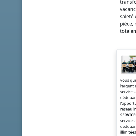
transf
vacance
saleté 
pièce,
totalem
vous que
l'argent
service
dédouane
l'opport
réseau i
SERVICE
service
dédouane
illimité