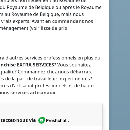
 complets non seulement
au Royaume de
du Royaume de Belgique
ou
après le Royaume
rs
au Royaume de Belgique
, mais nous
 vrais experts. Avant
en commandant
nos
déménagement (voir
liste de prix
a d'autres services professionnels en plus du
anchise
EXTRA SERVICES
? Vous souhaitez
e qualité? Commandez chez nous
débarras
.
s de la part de travailleurs expérimentés?
vices d'artisanat professionnels et de haute
 nous
services artisanaux
.
tactez-nous via
.