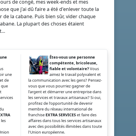
 jours de congé, mes week-ends et mes
se que j'ai dû faire a été d'enlever toute la
r de la cabane. Puis bien sûr, vider chaque
abane. La plupart des choses étaient
...
 une
Êtes-vous une personne
compétente, bricoleuse,
us
fiable et volontaire?
Vous
oir une
aimez le travail polyvalent et
et de
la communication avec les gens? Pensez-
s que
vous que vous pourriez gagner de
t
l'argent et démarrer une entreprise dans
services
les services et travaux artisanaux? Si oui,
profitez de l'opportunité de devenir
 du
membre du réseau international de
EXTRA
franchise
EXTRA SERVICES
et faire des
 les
affaires dans tous les services artisanaux
avec des possibilités illimitées dans toute
'Union
l'Union européenne.