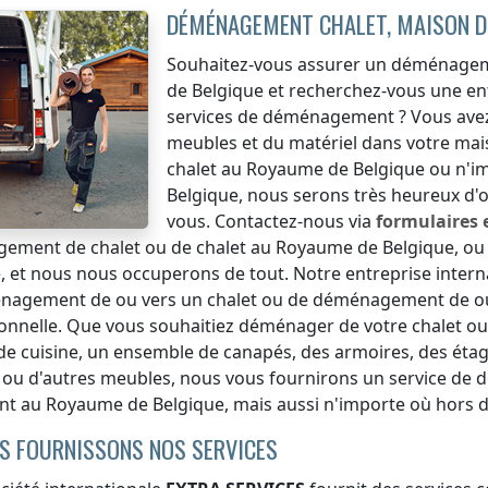
DÉMÉNAGEMENT CHALET, MAISON 
Souhaitez-vous assurer un déménageme
de Belgique
et recherchez-vous une ent
services de déménagement ? Vous ave
meubles et du matériel dans votre mai
chalet
au Royaume de Belgique
ou n'i
Belgique
, nous serons très heureux d
vous. Contactez-nous via
formulaires 
ement de chalet ou de chalet
au Royaume de Belgique
, o
e
, et nous nous occuperons de tout. Notre entreprise inter
nagement de ou vers un chalet ou de déménagement de ou
onnelle. Que vous souhaitiez déménager de votre chalet o
e cuisine, un ensemble de canapés, des armoires, des étagèr
ou d'autres meubles, nous vous fournirons un service de 
ent
au Royaume de Belgique
, mais aussi n'importe où
hors d
S FOURNISSONS NOS SERVICES