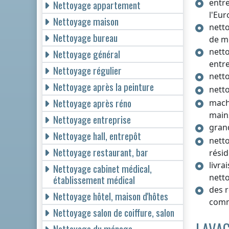
entr
Nettoyage appartement
l'Eu
Nettoyage maison
nett
Nettoyage bureau
de m
nett
Nettoyage général
entr
Nettoyage régulier
netto
Nettoyage après la peinture
netto
Nettoyage après réno
mach
main
Nettoyage entreprise
gran
Nettoyage hall, entrepôt
netto
Nettoyage restaurant, bar
résid
livra
Nettoyage cabinet médical,
nett
établissement médical
des 
Nettoyage hôtel, maison d'hôtes
com
Nettoyage salon de coiffure, salon
Nettoyage du ménage