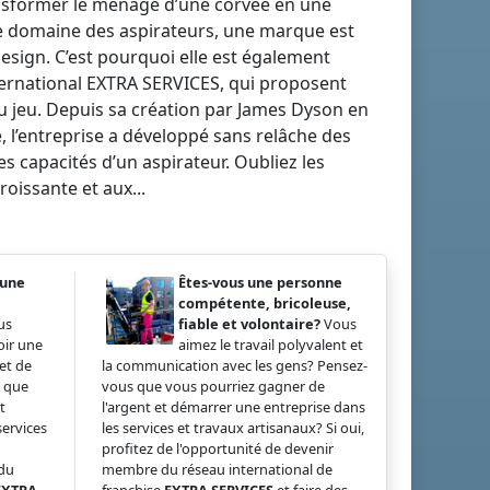
ransformer le ménage d’une corvée en une
 le domaine des aspirateurs, une marque est
sign. C’est pourquoi elle est également
nternational EXTRA SERVICES, qui proposent
u jeu. Depuis sa création par James Dyson en
, l’entreprise a développé sans relâche des
s capacités d’un aspirateur. Oubliez les
oissante et aux...
 une
Êtes-vous une personne
compétente, bricoleuse,
us
fiable et volontaire?
Vous
oir une
aimez le travail polyvalent et
et de
la communication avec les gens? Pensez-
s que
vous que vous pourriez gagner de
t
l'argent et démarrer une entreprise dans
services
les services et travaux artisanaux? Si oui,
profitez de l'opportunité de devenir
 du
membre du réseau international de
EXTRA
franchise
EXTRA SERVICES
et faire des