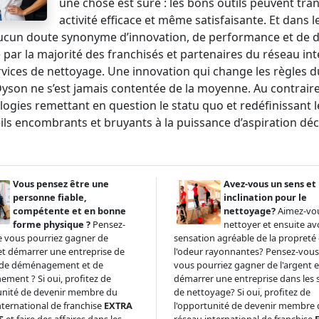
une chose est sûre : les bons outils peuvent t
activité efficace et même satisfaisante. Et dans
ucun doute synonyme d’innovation, de performance et de de
ée par la majorité des franchisés et partenaires du réseau i
rvices de nettoyage. Une innovation qui change les règles d
Dyson ne s’est jamais contentée de la moyenne. Au contraire
ogies remettant en question le statu quo et redéfinissant le
ls encombrants et bruyants à la puissance d’aspiration décr
Vous pensez être une
Avez-vous un sens et
personne fiable,
inclination pour le
compétente et en bonne
nettoyage?
Aimez-vo
forme physique ?
Pensez-
nettoyer et ensuite av
 vous pourriez gagner de
sensation agréable de la propreté 
 et démarrer une entreprise de
l'odeur rayonnantes? Pensez-vou
s de déménagement et de
vous pourriez gagner de l'argent e
ment ? Si oui, profitez de
démarrer une entreprise dans les 
unité de devenir membre du
de nettoyage? Si oui, profitez de
nternational de franchise
EXTRA
l'opportunité de devenir membre
S
et faire des affaires dans les
réseau international de franchise