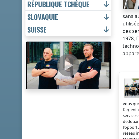
RÉPUBLIQUE TCHÈQUE
SLOVAQUIE
sans a
utilis
SUISSE
des se
1978, 
technol
apparei
vous que
l'argent
service
dédouane
l'opport
réseau i
SERVICE