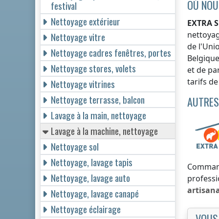
OÙ NOU
festival
Nettoyage extérieur
EXTRA S
nettoyag
Nettoyage vitre
de l'Uni
Nettoyage cadres fenêtres, portes
Belgiqu
Nettoyage stores, volets
et de pa
tarifs d
Nettoyage vitrines
Nettoyage terrasse, balcon
AUTRES
Lavage à la main, nettoyage
Lavage à la machine, nettoyage
Nettoyage sol
Nettoyage, lavage tapis
Comman
Nettoyage, lavage auto
professi
artisan
Nettoyage, lavage canapé
Nettoyage éclairage
VOUS