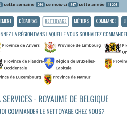
cette semaine
ce mois-ci
cette année
6
264
347
11 206
GEMENT
DÉBARRAS
NETTOYAGE
MÉTIERS
COMMANDE
L
ONNEZ LA RÉGION DANS LAQUELLE VOUS SOUHAITEZ COMMANDE
Province de Anvers
Province de Limbourg
Pr
Or
Province de Flandre-
Région de Bruxelles-
Provin
Occidentale
Capitale
vince de Luxembourg
Province de Namur
 SERVICES - ROYAUME DE BELGIQUE
OI COMMANDER LE NETTOYAGE CHEZ NOUS?