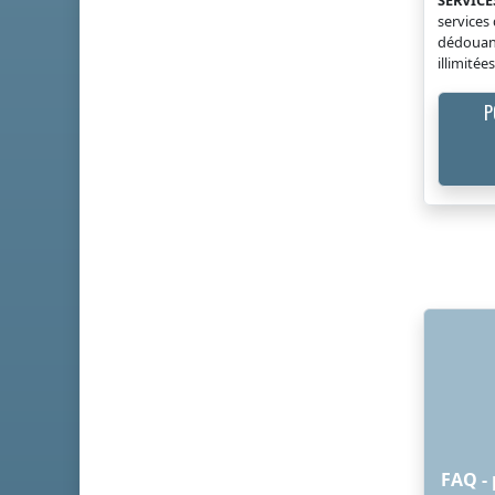
service
dédouane
illimité
P
FAQ - 