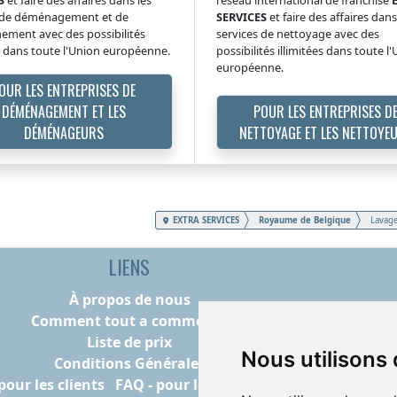
s de déménagement et de
SERVICES
et faire des affaires dans
ment avec des possibilités
services de nettoyage avec des
es dans toute l'Union européenne.
possibilités illimitées dans toute l
européenne.
OUR LES ENTREPRISES DE
DÉMÉNAGEMENT ET LES
POUR LES ENTREPRISES D
DÉMÉNAGEURS
NETTOYAGE ET LES NETTOYE
EXTRA SERVICES
Royaume de Belgique
Lavage
LIENS
À propos de nous
Comment tout a commencé
Liste de prix
Nous utilisons
Conditions Générales
pour les clients
FAQ - pour les prestataires