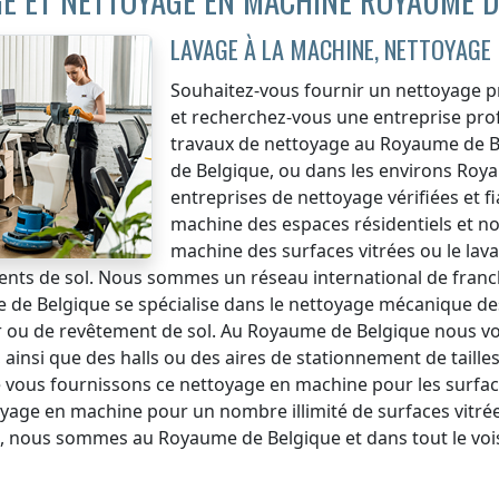
E ET NETTOYAGE EN MACHINE ROYAUME D
LAVAGE À LA MACHINE, NETTOYAGE
Souhaitez-vous fournir un nettoyage pr
et recherchez-vous une entreprise profe
travaux de nettoyage
au Royaume de B
de Belgique
, ou dans les environs
Roya
entreprises de nettoyage vérifiées et f
machine des espaces résidentiels et non
machine des surfaces vitrées ou le lav
nts de sol. Nous sommes un réseau international de franc
 de Belgique
se spécialise dans le nettoyage mécanique des
 ou de revêtement de sol.
Au Royaume de Belgique
nous vo
ainsi que des halls ou des aires de stationnement de taille
e
vous fournissons ce nettoyage en machine pour les surfac
yage en machine pour un nombre illimité de surfaces vitrée
, nous sommes
au Royaume de Belgique
et dans tout le vo