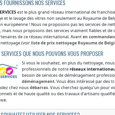
S FOURNISSONS NOS SERVICES
ERVICES
est le plus grand réseau international de franchise
e et le lavage des vitres non seulement
au Royaume de Bel
on européenne ! Nous ne proposons pas les services de ne
e
, mais nous proposons des services vraiment fiables et de 
rtenaires de ce réseau international. Avant
en commandan
e nettoyage (voir
liste de prix
nettoyage
Royaume de Belg
 SERVICES QUE NOUS POUVONS VOUS PROPOSER
Si vous le souhaitez, en plus du nettoyage, nous
professionnels de notre
réseaux internationa
besoin de services de déménagement professio
déménagement
. Vous êtes intéressé par des t
dez chez nous
débarras
. Vous cherchez quelqu'un pour vou
onnels et de haute qualité ou des travaux d'artisans quali
aux
.
 SOUHAITEZ UTILISER NOS SERVICES?