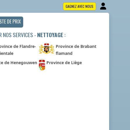
GAGNEZ AVEC NOUS
ISTE DE PRIX
R NOS SERVICES -
NETTOYAGE
:
ovince de Flandre-
Province de Brabant
ientale
flamand
ce de Henegouwen
Province de Liège