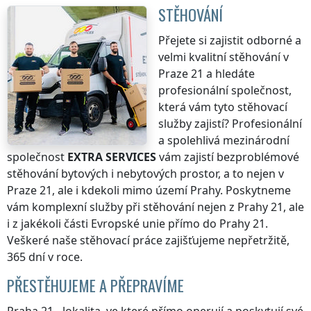
STĚHOVÁNÍ
Přejete si zajistit odborné a
velmi kvalitní stěhování
v
Praze 21
a hledáte
profesionální společnost,
která vám tyto stěhovací
služby zajistí? Profesionální
a spolehlivá mezinárodní
společnost
EXTRA SERVICES
vám zajistí bezproblémové
stěhování bytových i nebytových prostor, a to nejen
v
Praze 21
, ale i kdekoli
mimo území Prahy
. Poskytneme
vám komplexní služby při stěhování nejen
z Prahy 21
, ale
i z jakékoli části Evropské unie přímo
do Prahy 21
.
Veškeré naše stěhovací práce zajišťujeme nepřetržitě,
365 dní v roce.
PŘESTĚHUJEME A PŘEPRAVÍME