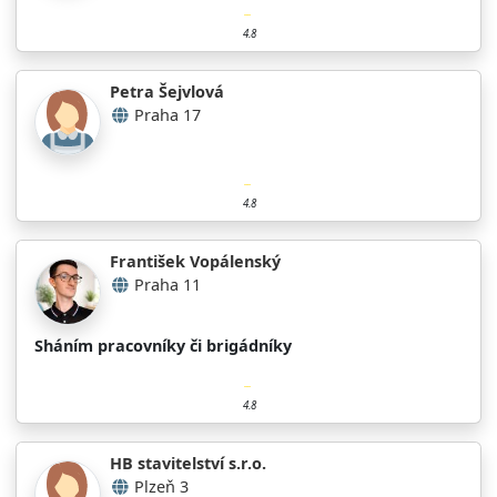
4.8
Petra Šejvlová
Praha 17
4.8
František Vopálenský
Praha 11
Sháním pracovníky či brigádníky
4.8
HB stavitelství s.r.o.
Plzeň 3