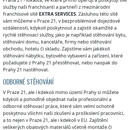
Praha 21
- lokalita, ve které přímo operují a poskytují své
služby naši franchisanti a partneři z mezinárodní
franchisové sítě
EXTRA SERVICES
. Zásluhou této sítě
vám můžeme
v Praze 21
, v bezproblémové dojezdové
vzdálenosti, kdykoli poskytnout a zajistit okamžité a
rychlé stěhovací služby, jako je například stěhování bytu,
stěhování domu, kanceláře, firmy nebo stěhování
obchodu, hotelu či skladu. Zajistíme vám jakékoli
stěhování nábytku, bytového vybavení a zařízení, které
požadujete
z Prahy 21
přestěhovat, nebo naopak
do
Prahy 21
nastěhovat.
ODBORNÉ STĚHOVÁNÍ
V Praze 21
, ale i kdekoli
mimo území Prahy
si můžete
kdykoli a pohodlně objednat naše profesionální a
odborné stěhovací práce, které vám velmi ochotně
poskytnou všichni naši zkušení a proškolení pracovníci,
a to nejen
v Praze 21
, ale i kdekoli v EU. Zajištění
veškerých obalových materiálů včetně montáže či