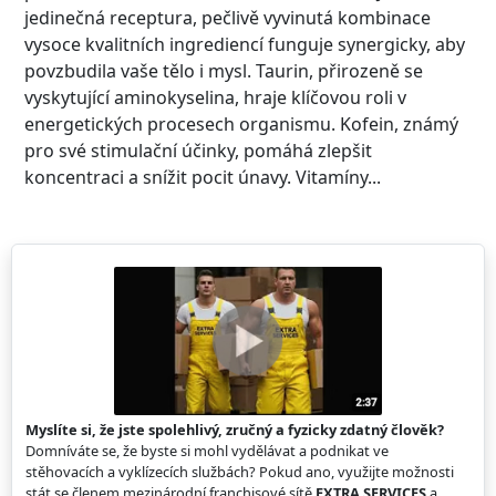
jedinečná receptura, pečlivě vyvinutá kombinace
vysoce kvalitních ingrediencí funguje synergicky, aby
povzbudila vaše tělo i mysl. Taurin, přirozeně se
vyskytující aminokyselina, hraje klíčovou roli v
energetických procesech organismu. Kofein, známý
pro své stimulační účinky, pomáhá zlepšit
koncentraci a snížit pocit únavy. Vitamíny...
Myslíte si, že jste spolehlivý, zručný a fyzicky zdatný člověk?
Domníváte se, že byste si mohl vydělávat a podnikat ve
stěhovacích a vyklízecích službách? Pokud ano, využijte možnosti
stát se členem mezinárodní franchisové sítě
EXTRA SERVICES
a