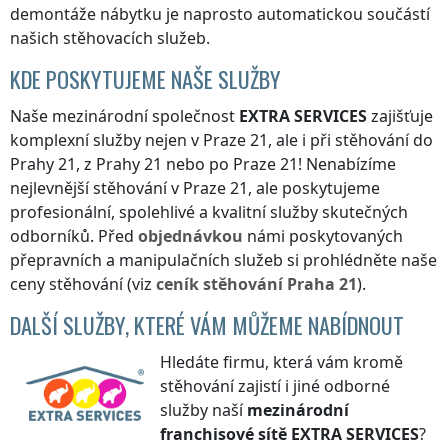
demontáže nábytku je naprosto automatickou součástí
našich stěhovacích služeb.
KDE POSKYTUJEME NAŠE SLUŽBY
Naše mezinárodní společnost
EXTRA SERVICES
zajišťuje
komplexní služby nejen
v Praze 21
, ale i při stěhování
do
Prahy 21
,
z Prahy 21
nebo
po Praze 21
! Nenabízíme
nejlevnější stěhování
v Praze 21
, ale poskytujeme
profesionální, spolehlivé a kvalitní služby skutečných
odborníků. Před
objednávkou
námi poskytovaných
přepravních a manipulačních služeb si prohlédněte naše
ceny stěhování (viz
ceník
stěhování
Praha 21
).
DALŠÍ SLUŽBY, KTERÉ VÁM MŮŽEME NABÍDNOUT
Hledáte firmu, která vám kromě
stěhování zajistí i jiné odborné
služby naší
mezinárodní
franchisové sítě
EXTRA SERVICES
?