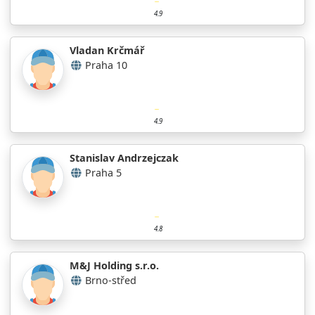
4.9
Vladan Krčmář
Praha 10
4.9
Stanislav Andrzejczak
Praha 5
4.8
M&J Holding s.r.o.
Brno-střed