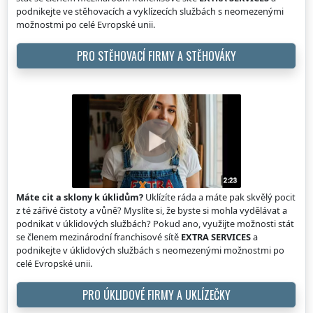
podnikejte ve stěhovacích a vyklízecích službách s neomezenými
možnostmi po celé Evropské unii.
PRO STĚHOVACÍ FIRMY A STĚHOVÁKY
Máte cit a sklony k úklidům?
Uklízíte ráda a máte pak skvělý pocit
z té zářivé čistoty a vůně? Myslíte si, že byste si mohla vydělávat a
podnikat v úklidových službách? Pokud ano, využijte možnosti stát
se členem mezinárodní franchisové sítě
EXTRA SERVICES
a
podnikejte v úklidových službách s neomezenými možnostmi po
celé Evropské unii.
PRO ÚKLIDOVÉ FIRMY A UKLÍZEČKY