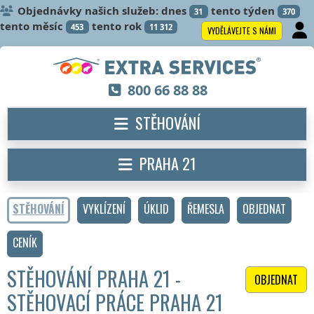
Objednávky našich služeb: dnes
tento týden
31
370
tento měsíc
tento rok
453
11 312
VYDĚLÁVEJTE S NÁMI
800 66 88 88
STĚHOVÁNÍ
PRAHA 21
STĚHOVÁNÍ
VYKLÍZENÍ
ÚKLID
ŘEMESLA
OBJEDNAT
CENÍK
STĚHOVÁNÍ PRAHA 21 -
OBJEDNAT
STĚHOVACÍ PRÁCE PRAHA 21