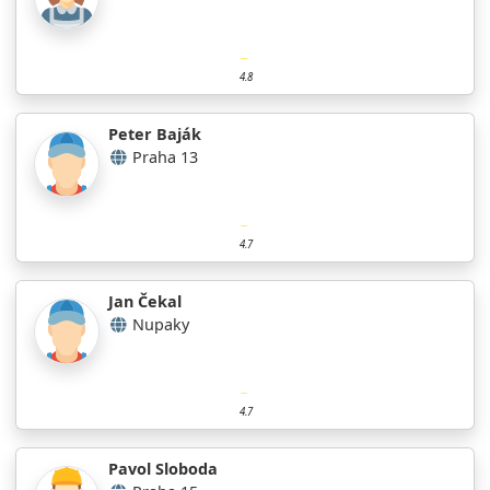
4.8
Peter Baják
Praha 13
4.7
Jan Čekal
Nupaky
4.7
Pavol Sloboda