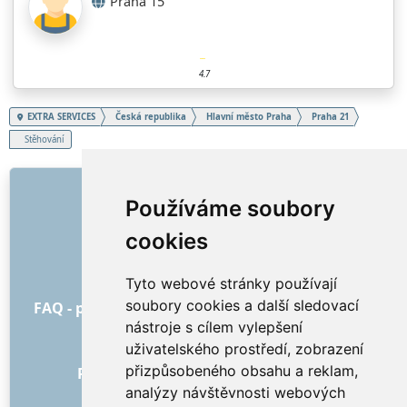
Praha 15
4.7
EXTRA SERVICES
Česká republika
Hlavní město Praha
Praha 21
Stěhování
ODKAZY
Používáme soubory
O nás
cookies
Jak to všechno začalo
Ceník
Tyto webové stránky používají
Všeobecné obchodní podmínky
soubory cookies a další sledovací
FAQ - pro objednatele
FAQ - pro poskytovatele
nástroje s cílem vylepšení
Reklama a marketing
uživatelského prostředí, zobrazení
Blog
přizpůsobeného obsahu a reklam,
Recenze objednávek s hodnocením
analýzy návštěvnosti webových
Kontakt