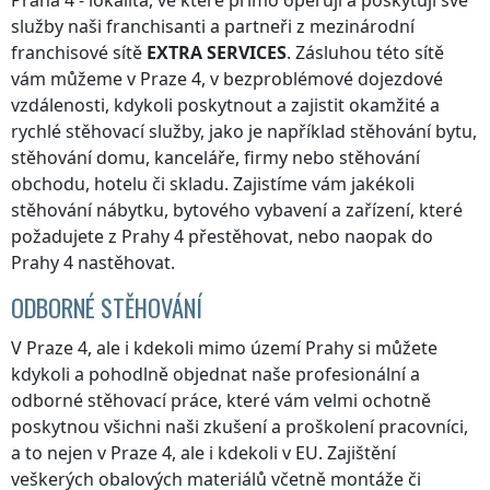
Praha 4
- lokalita, ve které přímo operují a poskytují své
služby naši franchisanti a partneři z mezinárodní
franchisové sítě
EXTRA SERVICES
. Zásluhou této sítě
vám můžeme
v Praze 4
, v bezproblémové dojezdové
vzdálenosti, kdykoli poskytnout a zajistit okamžité a
rychlé stěhovací služby, jako je například stěhování bytu,
stěhování domu, kanceláře, firmy nebo stěhování
obchodu, hotelu či skladu. Zajistíme vám jakékoli
stěhování nábytku, bytového vybavení a zařízení, které
požadujete
z Prahy 4
přestěhovat, nebo naopak
do
Prahy 4
nastěhovat.
ODBORNÉ STĚHOVÁNÍ
V Praze 4
, ale i kdekoli
mimo území Prahy
si můžete
kdykoli a pohodlně objednat naše profesionální a
odborné stěhovací práce, které vám velmi ochotně
poskytnou všichni naši zkušení a proškolení pracovníci,
a to nejen
v Praze 4
, ale i kdekoli v EU. Zajištění
veškerých obalových materiálů včetně montáže či