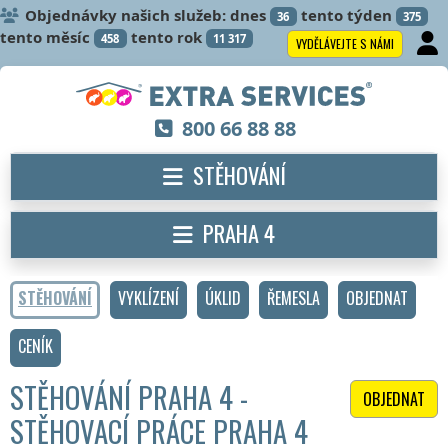
Objednávky našich služeb: dnes
tento týden
36
375
tento měsíc
tento rok
458
11 317
VYDĚLÁVEJTE S NÁMI
800 66 88 88
STĚHOVÁNÍ
PRAHA 4
STĚHOVÁNÍ
VYKLÍZENÍ
ÚKLID
ŘEMESLA
OBJEDNAT
CENÍK
STĚHOVÁNÍ PRAHA 4 -
OBJEDNAT
STĚHOVACÍ PRÁCE PRAHA 4