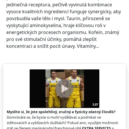
jedinečná receptura, pečlivě vyvinutá kombinace
vysoce kvalitních ingrediencí funguje synergicky, aby
povzbudila vaše tělo i mysl. Taurin, přirozeně se
vyskytující aminokyselina, hraje klíčovou roli v
energetických procesech organismu. Kofein, známý
pro své stimulační účinky, pomáhá zlepšit
koncentraci a snížit pocit únavy. Vitamíny...
Myslíte si, že jste spolehlivý, zručný a fyzicky zdatný člověk?
Domníváte se, že byste si mohl vydělávat a podnikat ve
stěhovacích a vyklízecích službách? Pokud ano, využijte možnosti
stát se členem mezinárodní franchisové sítě
EXTRA SERVICES
a