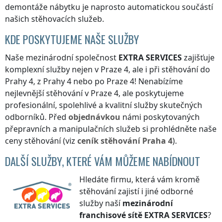
demontáže nábytku je naprosto automatickou součástí
našich stěhovacích služeb.
KDE POSKYTUJEME NAŠE SLUŽBY
Naše mezinárodní společnost
EXTRA SERVICES
zajišťuje
komplexní služby nejen
v Praze 4
, ale i při stěhování
do
Prahy 4
,
z Prahy 4
nebo
po Praze 4
! Nenabízíme
nejlevnější stěhování
v Praze 4
, ale poskytujeme
profesionální, spolehlivé a kvalitní služby skutečných
odborníků. Před
objednávkou
námi poskytovaných
přepravních a manipulačních služeb si prohlédněte naše
ceny stěhování (viz
ceník
stěhování
Praha 4
).
DALŠÍ SLUŽBY, KTERÉ VÁM MŮŽEME NABÍDNOUT
Hledáte firmu, která vám kromě
stěhování zajistí i jiné odborné
služby naší
mezinárodní
franchisové sítě
EXTRA SERVICES
?