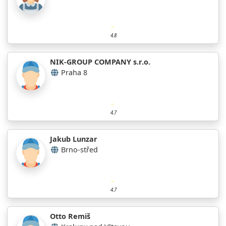
4.8
NIK-GROUP COMPANY s.r.o.
Praha 8
4.7
Jakub Lunzar
Brno-střed
4.7
Otto Remiš