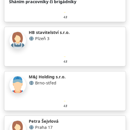
Sháním pracovníky či brigádníky
4.8
HB stavitelství s.r.o.
Plzeň 3
4.8
M&J Holding s.r.o.
Brno-střed
4.8
Petra Šejvlová
Praha 17