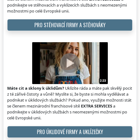
podnikejte ve stěhovacích a vyklízecích službách s neomezenými
možnostmi po celé Evropské unii.
PRO STĚHOVACÍ FIRMY A STĚHOVÁKY
Máte cit a sklony k úklidům?
Uklízíte ráda a máte pak skvělý pocit
z té zářivé čistoty a vůně? Myslíte si, že byste si mohla vydělávat a
podnikat v úklidových službách? Pokud ano, využijte možnosti stát
se členem mezinárodní franchisové sítě
EXTRA SERVICES
a
podnikejte v úklidových službách s neomezenými možnostmi po
celé Evropské unii.
PRO ÚKLIDOVÉ FIRMY A UKLÍZEČKY