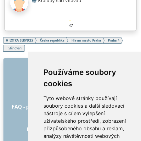
Kralupy nad Vltavou
4.7
EXTRA SERVICES
Česká republika
Hlavní město Praha
Praha 4
Stěhování
ODKAZY
Používáme soubory
O nás
cookies
Jak to všechno začalo
Ceník
Tyto webové stránky používají
Všeobecné obchodní podmínky
soubory cookies a další sledovací
FAQ - pro objednatele
FAQ - pro poskytovatele
nástroje s cílem vylepšení
Reklama a marketing
uživatelského prostředí, zobrazení
Blog
přizpůsobeného obsahu a reklam,
Recenze objednávek s hodnocením
analýzy návštěvnosti webových
Kontakt