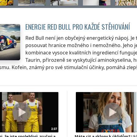
ENERGIE RED BULL PRO KAŽDÉ STĚHOVÁNÍ
Red Bull není jen obyčejný energetický nápoj. Je
posouvat hranice možného i nemožného. Jeho je
kombinace vysoce kvalitních ingrediencí funguje 
Taurin, přirozeně se vyskytující aminokyselina, 
mu. Kofein, známý pro své stimulační účinky, pomáhá zlepšit
si, že jste spolehlivý, zručný a
Máte cit a sklony k úklidům?
Ukl