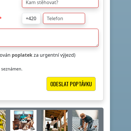
čtován
poplatek
za urgentní výjezd)
i seznámen.