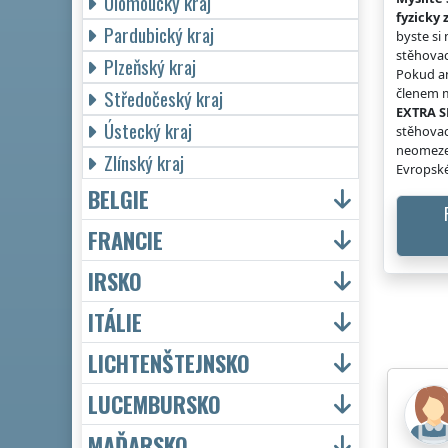
Olomoucký kraj
fyzicky 
Pardubický kraj
byste si
stěhovac
Plzeňský kraj
Pokud an
členem m
Středočeský kraj
EXTRA S
Ústecký kraj
stěhovac
neomeze
Zlínský kraj
Evropské
BELGIE
FRANCIE
IRSKO
ITÁLIE
LICHTENŠTEJNSKO
LUCEMBURSKO
MAĎARSKO