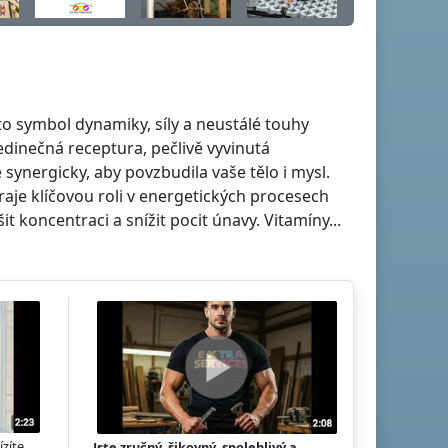
 to symbol dynamiky, síly a neustálé touhy
dinečná receptura, pečlivě vyvinutá
synergicky, aby povzbudila vaše tělo i mysl.
hraje klíčovou roli v energetických procesech
 koncentraci a snížit pocit únavy. Vitamíny...
ízíte
Jste zručný, šikovný, spolehlivý a