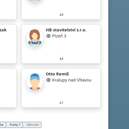
4.8
czak
HB stavitelství s.r.o.
Plzeň 3
4.8
Otto Remiš
Kralupy nad Vltavou
4.7
aha
Praha 7
Stěhování