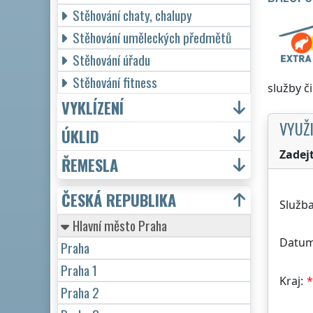
Stěhování chaty, chalupy
Stěhování uměleckých předmětů
Stěhování úřadu
Stěhování fitness
služby č
VYKLÍZENÍ
VYUŽI
ÚKLID
Zadej
ŘEMESLA
ČESKÁ REPUBLIKA
Služba
Hlavní město Praha
Datum
Praha
Praha 1
Kraj:
Praha 2