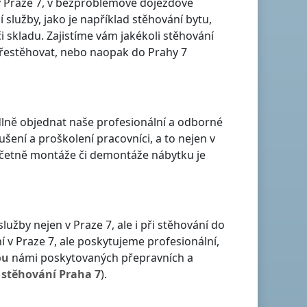
v Praze 7
, v bezproblémové dojezdové
í služby, jako je například stěhování bytu,
 skladu. Zajistíme vám jakékoli stěhování
řestěhovat, nebo naopak
do Prahy 7
lně objednat naše profesionální a odborné
šení a proškolení pracovníci, a to nejen
v
ů včetně montáže či demontáže nábytku je
 služby nejen
v Praze 7
, ale i při stěhování
do
ní
v Praze 7
, ale poskytujeme profesionální,
ou
námi poskytovaných přepravních a
k
stěhování
Praha 7
).