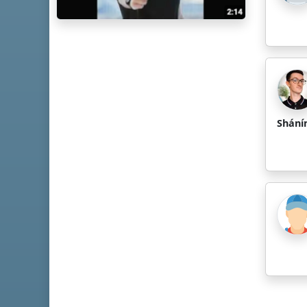
Shání