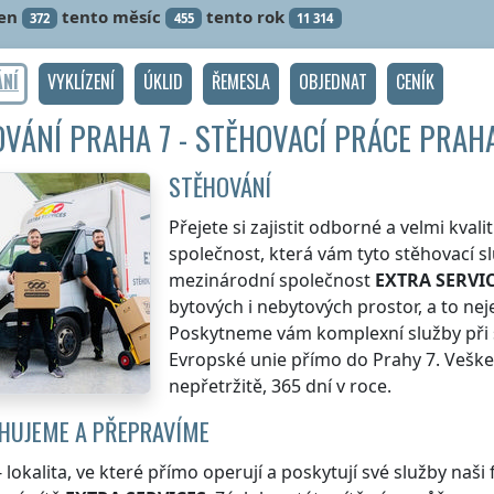
en
tento měsíc
tento rok
372
455
11 314
ÁNÍ
VYKLÍZENÍ
ÚKLID
ŘEMESLA
OBJEDNAT
CENÍK
VÁNÍ PRAHA 7 - STĚHOVACÍ PRÁCE PRAHA
STĚHOVÁNÍ
Přejete si zajistit odborné a velmi kval
společnost, která vám tyto stěhovací slu
mezinárodní společnost
EXTRA SERVI
bytových i nebytových prostor, a to ne
Poskytneme vám komplexní služby při
Evropské unie přímo
do Prahy 7
. Vešk
nepřetržitě, 365 dní v roce.
HUJEME A PŘEPRAVÍME
- lokalita, ve které přímo operují a poskytují své služby naši