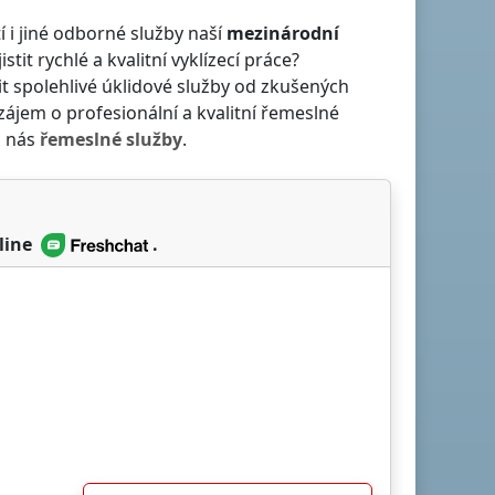
í i jiné odborné služby naší
mezinárodní
jistit rychlé a kvalitní vyklízecí práce?
tit spolehlivé úklidové služby od zkušených
zájem o profesionální a kvalitní řemeslné
u nás
řemeslné služby
.
line
.