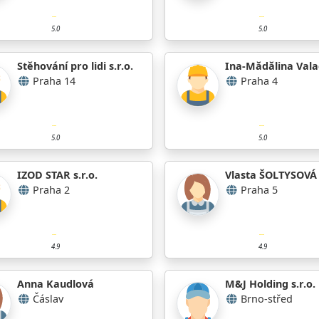
5.0
5.0
Stěhování pro lidi s.r.o.
Ina-Mădălina Val
Praha 14
Praha 4
5.0
5.0
IZOD STAR s.r.o.
Vlasta ŠOLTYSOVÁ
Praha 2
Praha 5
4.9
4.9
Anna Kaudlová
M&J Holding s.r.o.
Čáslav
Brno-střed