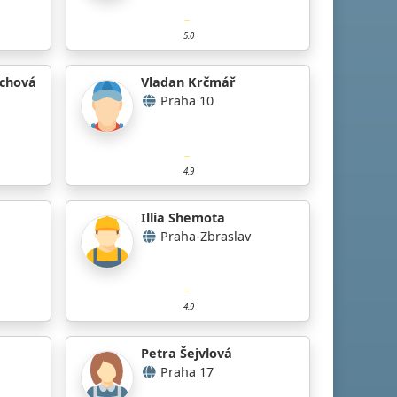
5.0
achová
Vladan Krčmář
Praha 10
4.9
Illia Shemota
Praha-Zbraslav
4.9
Petra Šejvlová
Praha 17