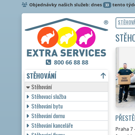
Objednávky našich služeb: dnes
tento týd
33
STĚHOV
STĚHO
800 66 88 88
STĚHOVÁNÍ
Stěhování
Stěhovací služba
Stěhování bytu
Stěhování domu
PŘESTĚ
Stěhování kanceláře
Praha 7
Stěhování firmy