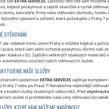
ové sítě
EXTRA SERVICES
. Zásluhou této sítě vám můžeme
sti, kdykoli poskytnout a zajistit okamžité a rychlé stěhovac
í domu, kanceláře, firmy nebo stěhování obchodu, hotelu či
 bytového vybavení a zařízení, které požadujete
z Prahy 7
p
at.
É STĚHOVÁNÍ
7
, ale i kdekoli
mimo území Prahy
si můžete kdykoli a pohod
í práce, které vám velmi ochotně poskytnou všichni naši zku
 ale i kdekoli v EU. Zajištění veškerých obalových materiál
 automatickou součástí našich stěhovacích služeb.
SKYTUJEME NAŠE SLUŽBY
zinárodní společnost
EXTRA SERVICES
zajišťuje komplexní
z Prahy 7
nebo
po Praze 7
! Nenabízíme nejlevnější stěhová
vé a kvalitní služby skutečných odborníků. Před
objednávk
čních služeb si prohlédněte naše ceny stěhování (viz
cení
SLUŽBY, KTERÉ VÁM MŮŽEME NABÍDNOUT