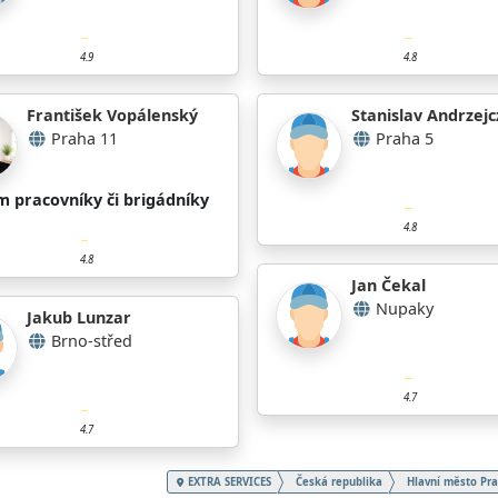
4.9
4.8
František Vopálenský
Stanislav Andrzej
Praha 11
Praha 5
m pracovníky či brigádníky
4.8
4.8
Jan Čekal
Nupaky
Jakub Lunzar
Brno-střed
4.7
4.7
EXTRA SERVICES
Česká republika
Hlavní město Pr