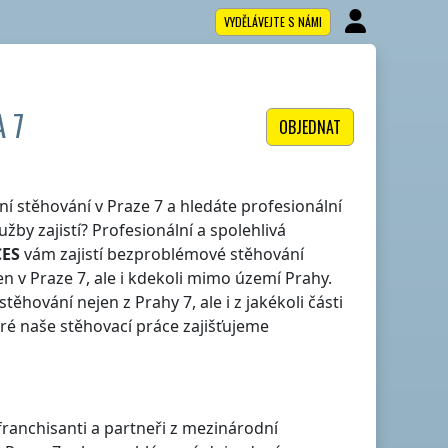
VYDĚLÁVEJTE S NÁMI
 7
OBJEDNAT
itní stěhování
v Praze 7
a hledáte profesionální
žby zajistí? Profesionální a spolehlivá
CES
vám zajistí bezproblémové stěhování
jen
v Praze 7
, ale i kdekoli
mimo území Prahy
.
 stěhování nejen
z Prahy 7
, ale i z jakékoli části
eré naše stěhovací práce zajišťujeme
 franchisanti a partneři z mezinárodní