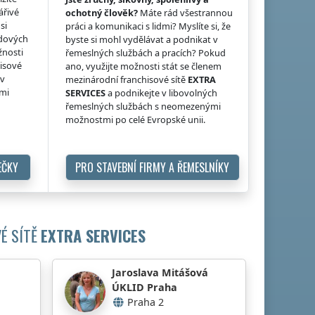
ářivé
ochotný člověk?
Máte rád všestrannou
si
práci a komunikaci s lidmi? Myslíte si, že
idových
byste si mohl vydělávat a podnikat v
žnosti
řemeslných službách a pracích? Pokud
hisové
ano, využijte možnosti stát se členem
 v
mezinárodní franchisové sítě
EXTRA
ými
SERVICES
a podnikejte v libovolných
řemeslných službách s neomezenými
možnostmi po celé Evropské unii.
EČKY
PRO STAVEBNÍ FIRMY A ŘEMESLNÍKY
É SÍTĚ
EXTRA SERVICES
Jaroslava Mitášová
ÚKLID Praha
Praha 2