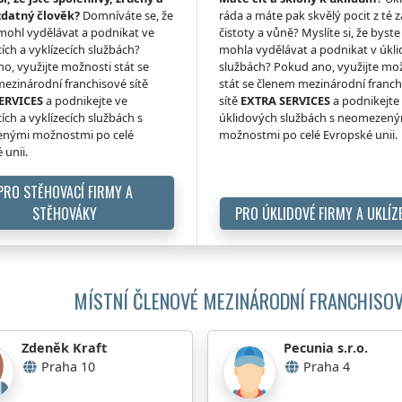
zdatný člověk?
Domníváte se, že
ráda a máte pak skvělý pocit z té z
 mohl vydělávat a podnikat ve
čistoty a vůně? Myslíte si, že byste 
ích a vyklízecích službách?
mohla vydělávat a podnikat v úkl
o, využijte možnosti stát se
službách? Pokud ano, využijte mo
ezinárodní franchisové sítě
stát se členem mezinárodní franc
ERVICES
a podnikejte ve
sítě
EXTRA SERVICES
a podnikejte
ích a vyklízecích službách s
úklidových službách s neomezen
nými možnostmi po celé
možnostmi po celé Evropské unii.
 unii.
PRO STĚHOVACÍ FIRMY A
STĚHOVÁKY
PRO ÚKLIDOVÉ FIRMY A UKLÍZ
MÍSTNÍ ČLENOVÉ MEZINÁRODNÍ FRANCHISOV
Zdeněk Kraft
Pecunia s.r.o.
Praha 10
Praha 4