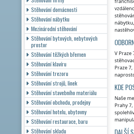
franchis
vzdáleno
Stěhování domácnosti
stěhován
Stěhování nábytku
nábytku,
Mezinárodní stěhování
nastěhov
Stěhování bytových, nebytových
ODBORN
prostor
V Praze 
Stěhování těžkých břemen
stěhovac
Stěhování klavíru
Praze 7
,
Stěhování trezoru
naprosto
Stěhování strojů, linek
KDE PO
Stěhování stavebního materiálu
Naše me
Stěhování obchodu, prodejny
Prahy 7
,
Stěhování hotelu, ubytovny
spolehli
manipula
Stěhování restaurace, baru
Stěhování skladu
DALŠÍ 