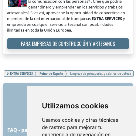
la comunicación con las personas? ¿Cree que podría
ganar dinero y emprender en los servicios y trabajos
artesanales? Si es así, aproveche la oportunidad de convertirse en
miembro de la red internacional de franquicias
EXTRA SERVICES
y
emprenda en cualquier servicio artesanal con posibilidades
ilimitadas en toda la Unión Europea.
PARA EMPRESAS DE CONSTRUCCIÓN Y ARTESANOS
EXTRA SERVICES
Reino de España
Limpieza de peluquerías y salones de belleza
ENLACES
Sobre nosotros
Utilizamos cookies
Cómo comenzó todo
Lista de precios
Usamos cookies y otras técnicas
Condiciones y términos generales
de rastreo para mejorar tu
FAQ - para los clientes
FAQ - para los proveedores
experiencia de navegación en