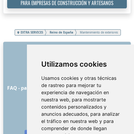
PARA EMPRESAS DE CONSTRUCCIÓN Y ARTESANOS
EXTRA SERVICES
Reino de España
Mantenimiento de exteriores
ENLACES
Sobre nosotros
Utilizamos cookies
Cómo comenzó todo
Lista de precios
Usamos cookies y otras técnicas
Condiciones y términos generales
de rastreo para mejorar tu
FAQ - para los clientes
FAQ - para los proveedores
experiencia de navegación en
Publicidad y marketing
nuestra web, para mostrarte
Blog
contenidos personalizados y
Contacto
anuncios adecuados, para analizar
REDES SOCIALES
el tráfico en nuestra web y para
comprender de donde llegan