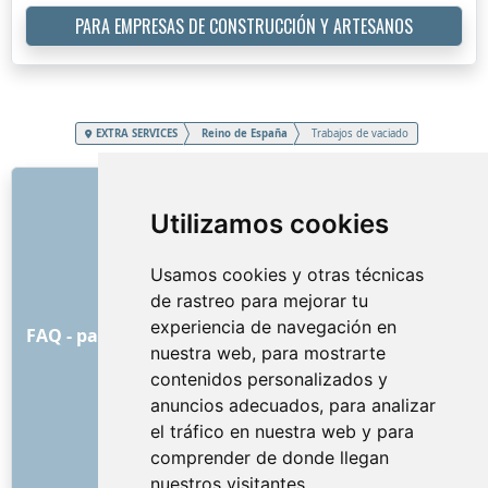
PARA EMPRESAS DE CONSTRUCCIÓN Y ARTESANOS
EXTRA SERVICES
Reino de España
Trabajos de vaciado
ENLACES
Utilizamos cookies
Sobre nosotros
Cómo comenzó todo
Usamos cookies y otras técnicas
Lista de precios
de rastreo para mejorar tu
Condiciones y términos generales
experiencia de navegación en
FAQ - para los clientes
FAQ - para los proveedores
nuestra web, para mostrarte
Publicidad y marketing
contenidos personalizados y
Blog
anuncios adecuados, para analizar
Contacto
el tráfico en nuestra web y para
REDES SOCIALES
comprender de donde llegan
nuestros visitantes.