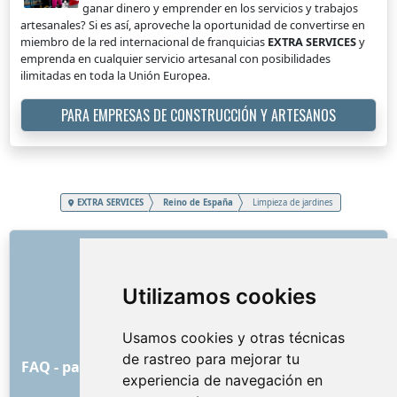
ganar dinero y emprender en los servicios y trabajos
artesanales? Si es así, aproveche la oportunidad de convertirse en
miembro de la red internacional de franquicias
EXTRA SERVICES
y
emprenda en cualquier servicio artesanal con posibilidades
ilimitadas en toda la Unión Europea.
PARA EMPRESAS DE CONSTRUCCIÓN Y ARTESANOS
EXTRA SERVICES
Reino de España
Limpieza de jardines
ENLACES
Sobre nosotros
Utilizamos cookies
Cómo comenzó todo
Lista de precios
Usamos cookies y otras técnicas
Condiciones y términos generales
de rastreo para mejorar tu
FAQ - para los clientes
FAQ - para los proveedores
experiencia de navegación en
Publicidad y marketing